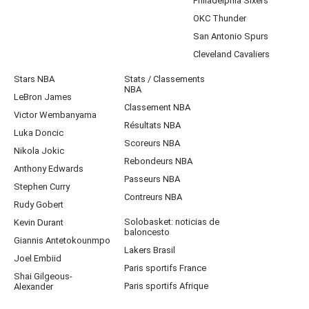
Philadelphia Sixers
OKC Thunder
San Antonio Spurs
Cleveland Cavaliers
Stars NBA
Stats / Classements
NBA
LeBron James
Classement NBA
Victor Wembanyama
Résultats NBA
Luka Doncic
Scoreurs NBA
Nikola Jokic
Rebondeurs NBA
Anthony Edwards
Passeurs NBA
Stephen Curry
Contreurs NBA
Rudy Gobert
Solobasket: noticias de
Kevin Durant
baloncesto
Giannis Antetokounmpo
Lakers Brasil
Joel Embiid
Paris sportifs France
Shai Gilgeous-
Paris sportifs Afrique
Alexander