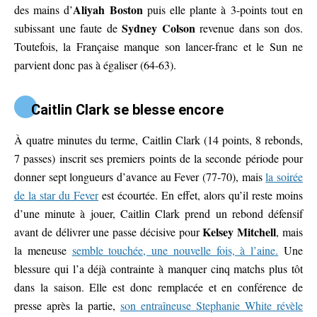
Aliyah Boston
des mains d’
puis elle plante à 3-points tout en
Sydney Colson
subissant une faute de
revenue dans son dos.
Toutefois, la Française manque son lancer-franc et le Sun ne
parvient donc pas à égaliser (64-63).
Caitlin Clark se blesse encore
À quatre minutes du terme, Caitlin Clark (14 points, 8 rebonds,
7 passes) inscrit ses premiers points de la seconde période pour
donner sept longueurs d’avance au Fever (77-70), mais
la soirée
de la star du Fever
est écourtée. En effet, alors qu’il reste moins
d’une minute à jouer, Caitlin Clark prend un rebond défensif
Kelsey Mitchell
avant de délivrer une passe décisive pour
, mais
la meneuse
semble touchée, une nouvelle fois, à l’aine.
Une
blessure qui l’a déjà contrainte à manquer cinq matchs plus tôt
dans la saison. Elle est donc remplacée et en conférence de
presse après la partie,
son entraîneuse Stephanie White révèle