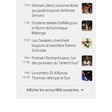
7:54
Damian Lillard, la bonne étoile
qui guide toujours Anfernee
Simons
7:26
Onzième défaite d’affilée pour
le Storm de Dominique
Malonga
7:03
Les Cavaliers cherchent
toujours à transférer Dennis
Schröder
Hier
Portrait | Rashard Lewis, l’un
17:40
des pionniers du “stretch four”
Hier
Le numéro 25 d’Alyssa
16:43
Thomas retiré par le Sun
Afficher les actus NBA suivantes