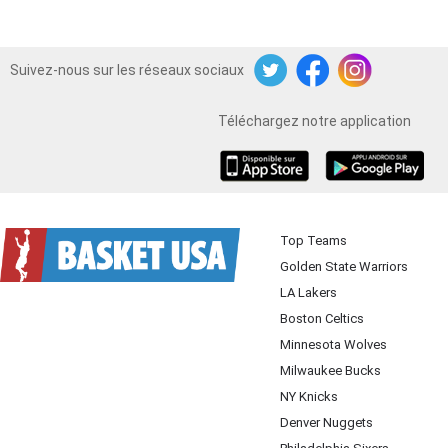
Suivez-nous sur les réseaux sociaux
Twitter
Facebook
Instagram
Téléchargez notre application
iOS
Android
Top Teams
Golden State Warriors
LA Lakers
Boston Celtics
Minnesota Wolves
Milwaukee Bucks
NY Knicks
Denver Nuggets