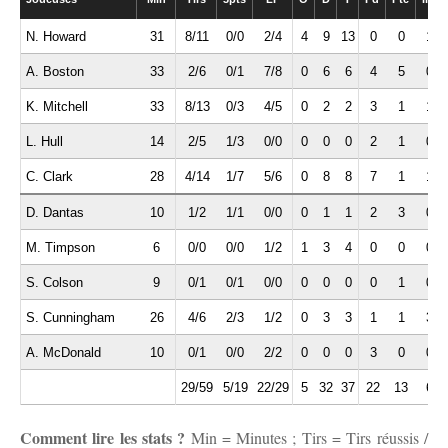
N. Howard
31
8/11
0/0
2/4
4
9
13
0
0
1
A. Boston
33
2/6
0/1
7/8
0
6
6
4
5
0
K. Mitchell
33
8/13
0/3
4/5
0
2
2
3
1
1
L. Hull
14
2/5
1/3
0/0
0
0
0
2
1
0
C. Clark
28
4/14
1/7
5/6
0
8
8
7
1
1
D. Dantas
10
1/2
1/1
0/0
0
1
1
2
3
0
M. Timpson
6
0/0
0/0
1/2
1
3
4
0
0
0
S. Colson
9
0/1
0/1
0/0
0
0
0
0
1
0
S. Cunningham
26
4/6
2/3
1/2
0
3
3
1
1
3
A. McDonald
10
0/1
0/0
2/2
0
0
0
3
0
0
29/59
5/19
22/29
5
32
37
22
13
6
Comment lire les stats ?
Min = Minutes ; Tirs = Tirs réussis /