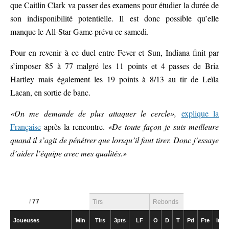
que Caitlin Clark va passer des examens pour étudier la durée de
son indisponibilité potentielle. Il est donc possible qu’elle
manque le All-Star Game prévu ce samedi.
Pour en revenir à ce duel entre Fever et Sun, Indiana finit par
s’imposer 85 à 77 malgré les 11 points et 4 passes de Bria
Hartley mais également les 19 points à 8/13 au tir de Leïla
Lacan, en sortie de banc.
«On me demande de plus attaquer le cercle»,
explique la
Française
après la rencontre.
«De toute façon je suis meilleure
quand il s’agit de pénétrer que lorsqu’il faut tirer. Donc j’essaye
d’aider l’équipe avec mes qualités.»
/
77
Tirs
Rebonds
Joueuses
Min
Tirs
3pts
LF
O
D
T
Pd
Fte
Int