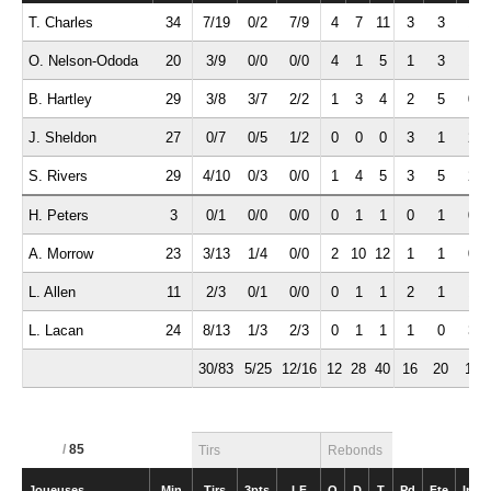
T. Charles
34
7/19
0/2
7/9
4
7
11
3
3
1
O. Nelson-Ododa
20
3/9
0/0
0/0
4
1
5
1
3
1
B. Hartley
29
3/8
3/7
2/2
1
3
4
2
5
0
J. Sheldon
27
0/7
0/5
1/2
0
0
0
3
1
2
S. Rivers
29
4/10
0/3
0/0
1
4
5
3
5
2
H. Peters
3
0/1
0/0
0/0
0
1
1
0
1
0
A. Morrow
23
3/13
1/4
0/0
2
10
12
1
1
0
L. Allen
11
2/3
0/1
0/0
0
1
1
2
1
1
L. Lacan
24
8/13
1/3
2/3
0
1
1
1
0
3
30/83
5/25
12/16
12
28
40
16
20
10
/
85
Tirs
Rebonds
Joueuses
Min
Tirs
3pts
LF
O
D
T
Pd
Fte
Int