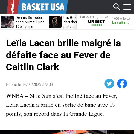
Affi
Pariez en ligne avec
Dennis Schröder
Les Grizzlies
Dwane Casey
100€ offerts
Unibet
découvrira-t-il une
cherchent déjà une
bientôt coach
La suite →
12e équipe
porte de sortie
Rome ?
différente ?
pour D’Angelo
le
Russell
Leïla Lacan brille malgré la
men
défaite face au Fever de
Caitlin Clark
Twitter
Facebook
Publié le 16/07/2025 à 9:03
WNBA – Si le Sun s’est incliné face au Fever,
Leila Lacan a brillé en sortie de banc avec 19
points, son record dans la Grande Ligue.