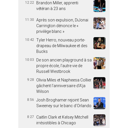
12:22
Brandon Miller, apprenti
vétéran à 23 ans
11:30
Après son expulsion, DiJonai
Carrington dénonce le «
privilège blanc »
10:42
Tyler Herro, nouveau porte-
drapeau de Milwaukee et des
Bucks
10:03
De son ancien playground à sa
propre école, l’autre vie de
Russell Westbrook
9:28
Olivia Miles et Napheesa Collier
gâchent l’anniversaire d’A’ja
Wilson
8:56
Josh Broghamer rejoint Sean
Sweeney sur le banc d’Orlando
8:27
Caitlin Clark et Kelsey Mitchell
irrésistibles à Chicago