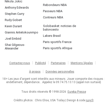
Nikola Jokic
Rebondeurs NBA
Anthony Edwards
Passeurs NBA
Stephen Curry
Contreurs NBA
Rudy Gobert
Solobasket: noticias de
Kevin Durant
baloncesto
Giannis Antetokounmpo
Lakers Brasil
Joel Embiid
Paris sportifs France
Shai Gilgeous-
Paris sportifs Afrique
Alexander
Contactez-nous
Publicité
Partenaires
Mentions légales
À propos
Données personnelles
18+ Les jeux d'argent sont interdits aux mineurs. Jouer comporte des risques :
endettement, dépendance... Appelez le 09.74.75.13.13 (appel non surtaxé)
Tous droits réservés © 1998-2026
Eureka Presse
Crédits photos : Chris Elise, USA Today | Design & code
juxy.fr