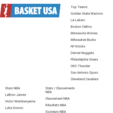
Top Teams
Golden State Warriors
LA Lakers
Boston Celtics
Minnesota Wolves
Milwaukee Bucks
NY Knicks
Denver Nuggets
Philadelphia Sixers
OKC Thunder
San Antonio Spurs
Cleveland Cavaliers
Stars NBA
Stats / Classements
NBA
LeBron James
Classement NBA
Victor Wembanyama
Résultats NBA
Luka Doncic
Scoreurs NBA