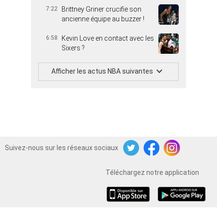
7:22
Brittney Griner crucifie son
ancienne équipe au buzzer !
6:58
Kevin Love en contact avec les
Sixers ?
Afficher les actus NBA suivantes
Suivez-nous sur les réseaux sociaux
Twitter
Facebook
Instagram
Téléchargez notre application
iOS
Android