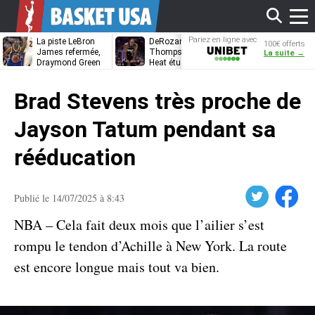
Affi
Pariez en ligne avec
La piste LeBron
DeRozan, Beal,
Kentavious
100€ offerts
Unibet
James refermée,
Thompson… Le
Caldwell-Pope
La suite →
Draymond Green
Heat étudie ses
à retrouver L
va pouvoir rempiler
options
James à
le
à Golden State
Philadelphie ?
Brad Stevens très proche de
men
Jayson Tatum pendant sa
rééducation
Twitter
Facebook
Publié le 14/07/2025 à 8:43
NBA – Cela fait deux mois que l’ailier s’est
rompu le tendon d’Achille à New York. La route
est encore longue mais tout va bien.