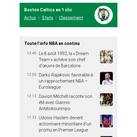
Boston Celtics en 1 clic
Actus
Stats
Classement
Toute l’info NBA en continu
13:45
Le 8 août 1992, la « Dream
Team » achève son chef
d’œuvre de Barcelone
12:50
Darko Rajakovic favorable à
un rapprochement NBA –
Euroleague
12:13
Davion Mitchell raconte son
été avec Giannis
Antetokounmpo
11:33
Udonis Haslem devient
actionnaire minoritaire d’un
promu en Premier League