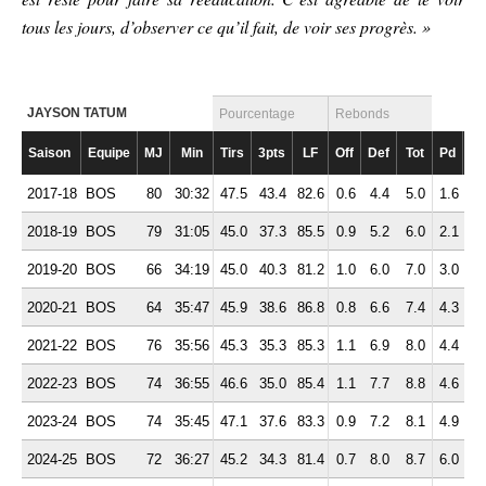
tous les jours, d’observer ce qu’il fait, de voir ses progrès. »
JAYSON TATUM
Pourcentage
Rebonds
Saison
Equipe
MJ
Min
Tirs
3pts
LF
Off
Def
Tot
Pd
Ft
2017-18
BOS
80
30:32
47.5
43.4
82.6
0.6
4.4
5.0
1.6
2.
2018-19
BOS
79
31:05
45.0
37.3
85.5
0.9
5.2
6.0
2.1
2.
2019-20
BOS
66
34:19
45.0
40.3
81.2
1.0
6.0
7.0
3.0
2.
2020-21
BOS
64
35:47
45.9
38.6
86.8
0.8
6.6
7.4
4.3
1.
2021-22
BOS
76
35:56
45.3
35.3
85.3
1.1
6.9
8.0
4.4
2.
2022-23
BOS
74
36:55
46.6
35.0
85.4
1.1
7.7
8.8
4.6
2.
2023-24
BOS
74
35:45
47.1
37.6
83.3
0.9
7.2
8.1
4.9
2.
2024-25
BOS
72
36:27
45.2
34.3
81.4
0.7
8.0
8.7
6.0
2.