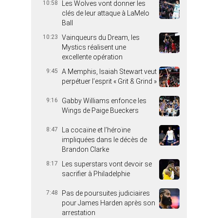
10:58
Les Wolves vont donner les
clés de leur attaque à LaMelo
Ball
10:23
Vainqueurs du Dream, les
Mystics réalisent une
excellente opération
9:45
A Memphis, Isaiah Stewart veut
perpétuer l’esprit « Grit & Grind »
9:16
Gabby Williams enfonce les
Wings de Paige Bueckers
8:47
La cocaïne et l’héroïne
impliquées dans le décès de
Brandon Clarke
8:17
Les superstars vont devoir se
sacrifier à Philadelphie
7:48
Pas de poursuites judiciaires
pour James Harden après son
arrestation