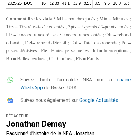
2025-26
BOS
16
32:38
41.1
32.9
82.3
0.5
9.5
10.0
5.3
1.
Comment lire les stats ?
MJ = matches joués ; Min = Minutes ;
Tirs = Tirs réussis / Tirs tentés ; 3pts = 3-points / 3-points tentés ;
LF = lancers-francs réussis / lancers-francs tentés ; Off = rebond
offensif ; Def= rebond défensif ; Tot = Total des rebonds ; Pd =
passes décisives ; Fte : Fautes personnelles ; Int = Interceptions ;
Bp = Balles perdues ; Ct : Contres ; Pts = Points.
Suivez toute l'actualité NBA sur la
chaîne
WhatsApp
de Basket USA
Suivez nous également sur
Google Actualités
RÉDACTEUR
Jonathan Demay
Passionné d'histoire de la NBA, Jonathan