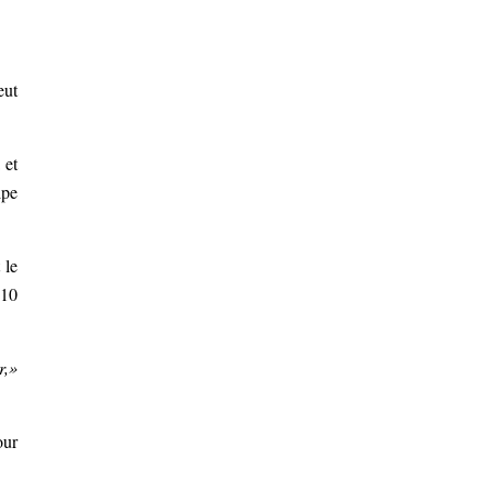
eut
 et
ipe
 le
 10
r,»
our