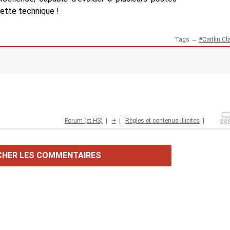
lette technique !
Tags →
Caitlin Cl
Forum (et HS)
|
+
|
Règles et contenus illicites
|
CHER LES COMMENTAIRES