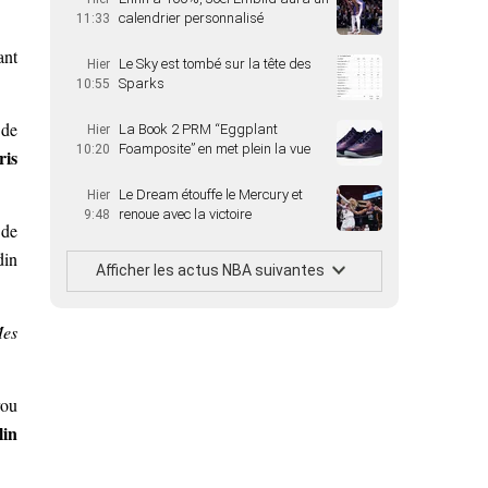
calendrier personnalisé
11:33
ant
Le Sky est tombé sur la tête des
Hier
Sparks
10:55
 de
La Book 2 PRM “Eggplant
Hier
Foamposite” en met plein la vue
10:20
ris
Le Dream étouffe le Mercury et
Hier
renoue avec la victoire
9:48
 de
din
Afficher les actus NBA suivantes
es
rou
lin