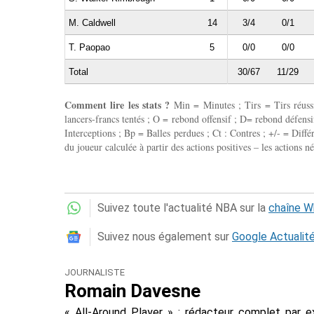
M. Caldwell
14
3/4
0/1
T. Paopao
5
0/0
0/0
Total
30/67
11/29
Comment lire les stats ?
Min = Minutes ; Tirs = Tirs réussis
lancers-francs tentés ; O = rebond offensif ; D= rebond défensif
Interceptions ; Bp = Balles perdues ; Ct : Contres ; +/- = Différ
du joueur calculée à partir des actions positives – les actions né
Suivez toute l'actualité NBA sur la
chaîne 
Suivez nous également sur
Google Actualit
JOURNALISTE
Romain Davesne
« All-Around Player » : rédacteur complet par e