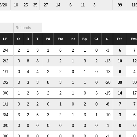
8/20
10
25
35
27
14
6
11
3
99
11
Rebonds
LF
O
D
T
Pd
Fte
Int
Bp
Ct
+/-
Pts
Eva
2/4
2
1
3
1
6
2
1
0
-3
6
7
2/2
0
8
8
1
2
1
3
2
-13
10
12
1/1
0
4
4
2
2
0
1
0
-13
6
4
2/2
0
3
3
8
3
1
1
0
-20
30
30
0/0
1
2
3
2
2
1
0
3
-15
14
17
1/1
0
2
2
0
1
0
2
0
-8
7
7
3/4
3
2
5
3
2
1
3
1
-10
3
6
0/0
0
0
0
0
0
0
0
0
-1
0
0
0/0
0
0
0
0
0
0
0
0
-1
0
0