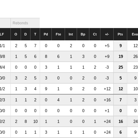
Rebonds
LF
O
D
T
Pd
Fte
Int
Bp
Ct
+/-
Pts
Eva
1/1
2
5
7
0
0
2
0
0
+5
9
12
8/8
1
5
6
8
6
1
3
0
+9
19
26
4/4
0
0
0
3
1
1
1
2
-3
25
23
0/0
3
2
5
3
0
0
2
0
-3
5
9
1/2
1
3
4
9
1
0
2
0
+12
12
10
2/3
1
1
2
0
4
1
2
0
+16
7
3
0/0
0
0
0
0
0
0
0
0
+1
0
0
2/2
2
8
10
1
1
0
0
1
+24
16
24
0/0
0
1
1
3
1
1
1
0
+24
6
9