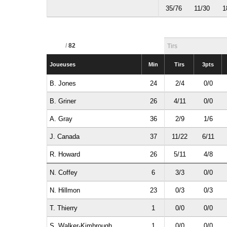
35/76
11/30
1
/
82
Tirs
Joueuses
Min
Tirs
3pts
B. Jones
24
2/4
0/0
B. Griner
26
4/11
0/0
A. Gray
36
2/9
1/6
J. Canada
37
11/22
6/11
R. Howard
26
5/11
4/8
N. Coffey
6
3/3
0/0
N. Hillmon
23
0/3
0/3
T. Thierry
1
0/0
0/0
S. Walker-Kimbrough
1
0/0
0/0