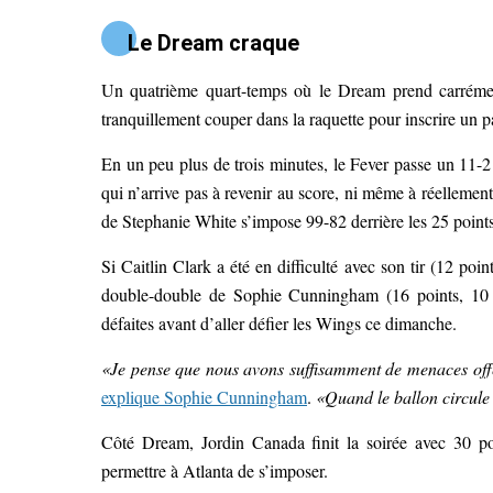
Le Dream craque
Un quatrième quart-temps où le Dream prend carréme
tranquillement couper dans la raquette pour inscrire un pa
En un peu plus de trois minutes, le Fever passe un 11-
qui n’arrive pas à revenir au score, ni même à réellement 
de Stephanie White s’impose 99-82 derrière les 25 point
Si Caitlin Clark a été en difficulté avec son tir (12 poi
double-double de Sophie Cunningham (16 points, 10 re
défaites avant d’aller défier les Wings ce dimanche.
«Je pense que nous avons suffisamment de menaces offen
explique Sophie Cunningham
.
«Quand le ballon circule
Côté Dream, Jordin Canada finit la soirée avec 30 poin
permettre à Atlanta de s’imposer.