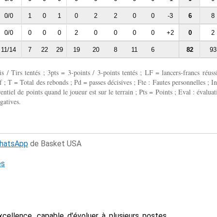
0/0
1
0
1
0
2
2
0
0
-3
6
8
0/0
0
0
0
2
0
0
0
0
+2
0
2
11/14
7
22
29
19
20
8
11
6
82
93
 / Tirs tentés ; 3pts = 3-points / 3-points tentés ; LF = lancers-francs réussi
 ; T = Total des rebonds ; Pd = passes décisives ; Fte : Fautes personnelles ; In
entiel de points quand le joueur est sur le terrain ; Pts = Points ; Eval : évaluat
gatives.
WhatsApp
de Basket USA
és
xcellence, capable d'évoluer à plusieurs postes