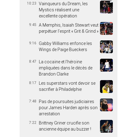
10:23
Vainqueurs du Dream, les
Mystics réalisent une
excellente opération
9:45
A Memphis, Isaiah Stewart veut
perpétuer l’esprit « Grit & Grind »
9:16
Gabby Williams enfonce les
Wings de Paige Bueckers
8:47
La cocaïne et l’héroïne
impliquées dans le décès de
Brandon Clarke
8:17
Les superstars vont devoir se
sacrifier à Philadelphie
7:48
Pas de poursuites judiciaires
pour James Harden après son
arrestation
7:22
Brittney Griner crucifie son
ancienne équipe au buzzer !