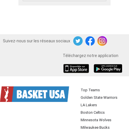
Suivez-nous sur les réseaux sociaux
Twitter
Facebook
Instagram
Téléchargez notre application
iOS
Android
Top Teams
Golden State Warriors
LA Lakers
Boston Celtics
Minnesota Wolves
Milwaukee Bucks