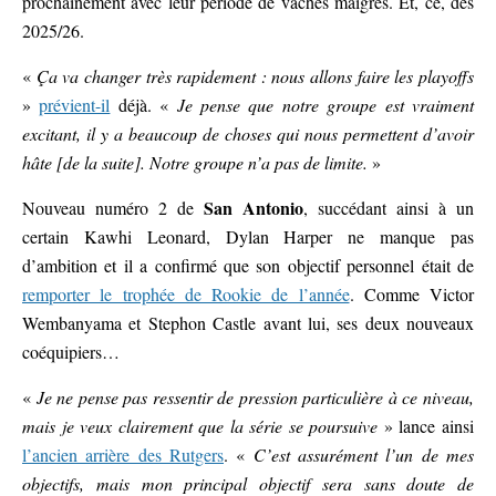
prochainement avec leur période de vaches maigres. Et, ce, dès
2025/26.
«
Ça va changer très rapidement : nous allons faire les playoffs
»
prévient-il
déjà. «
Je pense que notre groupe est vraiment
excitant, il y a beaucoup de choses qui nous permettent d’avoir
hâte [de la suite]. Notre groupe n’a pas de limite.
»
San Antonio
Nouveau numéro 2 de
, succédant ainsi à un
certain Kawhi Leonard, Dylan Harper ne manque pas
d’ambition et il a confirmé que son objectif personnel était de
remporter le trophée de Rookie de l’année
. Comme Victor
Wembanyama et Stephon Castle avant lui, ses deux nouveaux
coéquipiers…
«
Je ne pense pas ressentir de pression particulière à ce niveau,
mais je veux clairement que la série se poursuive
» lance ainsi
l’ancien arrière des Rutgers
. «
C’est assurément l’un de mes
objectifs, mais mon principal objectif sera sans doute de