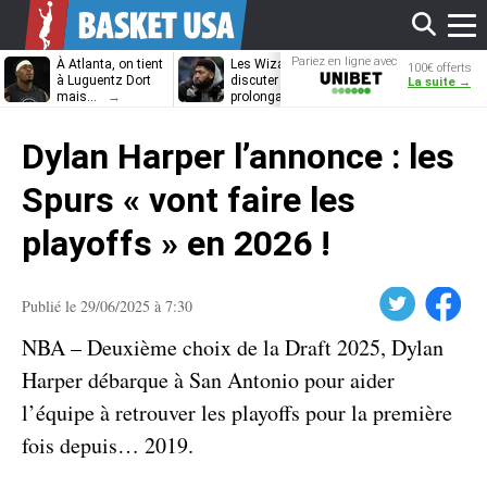
Affi
Pariez en ligne avec
À Atlanta, on tient
Les Wizards vont
Dennis Schrö
100€ offerts
Unibet
à Luguentz Dort
discuter
découvrira-t-il
La suite →
mais…
prolongation avec
12e équipe
Anthony Davis
différente ?
le
Dylan Harper l’annonce : les
men
Spurs « vont faire les
playoffs » en 2026 !
Twitter
Facebook
Publié le 29/06/2025 à 7:30
NBA – Deuxième choix de la Draft 2025, Dylan
Harper débarque à San Antonio pour aider
l’équipe à retrouver les playoffs pour la première
fois depuis… 2019.