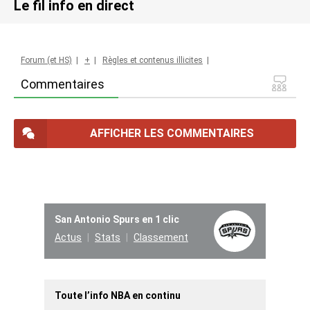
Le fil info en direct
Forum (et HS)
|
+
|
Règles et contenus illicites
|
Commentaires
AFFICHER LES COMMENTAIRES
San Antonio Spurs en 1 clic
Actus
Stats
Classement
Toute l’info NBA en continu