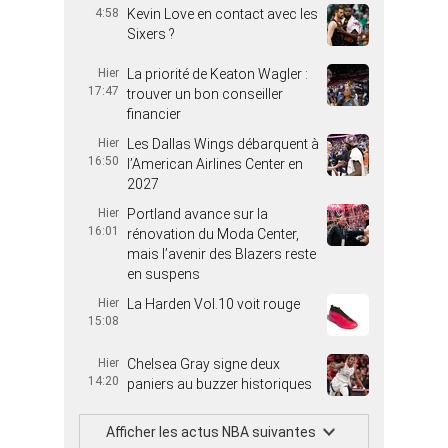
4:58
Kevin Love en contact avec les
Sixers ?
Hier
La priorité de Keaton Wagler :
17:47
trouver un bon conseiller
financier
Hier
Les Dallas Wings débarquent à
16:50
l’American Airlines Center en
2027
Hier
Portland avance sur la
16:01
rénovation du Moda Center,
mais l’avenir des Blazers reste
en suspens
Hier
La Harden Vol.10 voit rouge
15:08
Hier
Chelsea Gray signe deux
14:20
paniers au buzzer historiques
Afficher les actus NBA suivantes