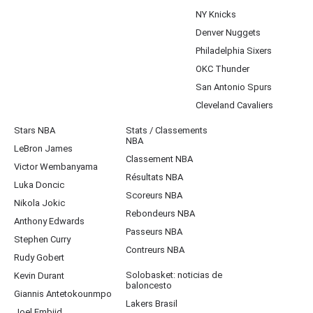
NY Knicks
Denver Nuggets
Philadelphia Sixers
OKC Thunder
San Antonio Spurs
Cleveland Cavaliers
Stars NBA
Stats / Classements
NBA
LeBron James
Classement NBA
Victor Wembanyama
Résultats NBA
Luka Doncic
Scoreurs NBA
Nikola Jokic
Rebondeurs NBA
Anthony Edwards
Passeurs NBA
Stephen Curry
Contreurs NBA
Rudy Gobert
Solobasket: noticias de
Kevin Durant
baloncesto
Giannis Antetokounmpo
Lakers Brasil
Joel Embiid