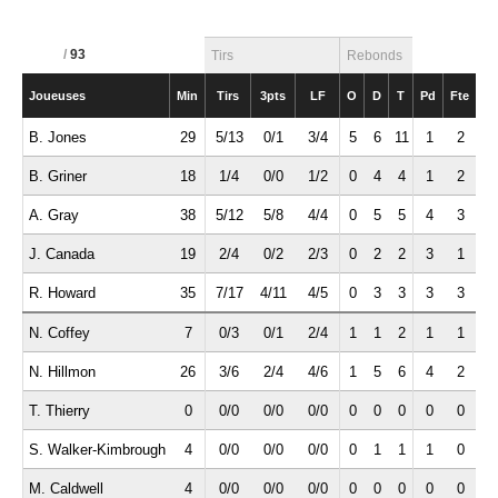
/
93
Tirs
Rebonds
Joueuses
Min
Tirs
3pts
LF
O
D
T
Pd
Fte
In
B. Jones
29
5/13
0/1
3/4
5
6
11
1
2
1
B. Griner
18
1/4
0/0
1/2
0
4
4
1
2
0
A. Gray
38
5/12
5/8
4/4
0
5
5
4
3
2
J. Canada
19
2/4
0/2
2/3
0
2
2
3
1
1
R. Howard
35
7/17
4/11
4/5
0
3
3
3
3
2
N. Coffey
7
0/3
0/1
2/4
1
1
2
1
1
0
N. Hillmon
26
3/6
2/4
4/6
1
5
6
4
2
1
T. Thierry
0
0/0
0/0
0/0
0
0
0
0
0
0
S. Walker-Kimbrough
4
0/0
0/0
0/0
0
1
1
1
0
0
M. Caldwell
4
0/0
0/0
0/0
0
0
0
0
0
0