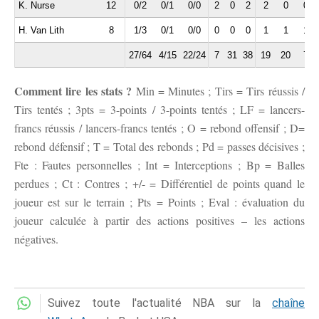
K. Nurse
12
0/2
0/1
0/0
2
0
2
2
0
0
H. Van Lith
8
1/3
0/1
0/0
0
0
0
1
1
1
27/64
4/15
22/24
7
31
38
19
20
7
Comment lire les stats ?
Min = Minutes ; Tirs = Tirs réussis /
Tirs tentés ; 3pts = 3-points / 3-points tentés ; LF = lancers-
francs réussis / lancers-francs tentés ; O = rebond offensif ; D=
rebond défensif ; T = Total des rebonds ; Pd = passes décisives ;
Fte : Fautes personnelles ; Int = Interceptions ; Bp = Balles
perdues ; Ct : Contres ; +/- = Différentiel de points quand le
joueur est sur le terrain ; Pts = Points ; Eval : évaluation du
joueur calculée à partir des actions positives – les actions
négatives.
Suivez toute l'actualité NBA sur la
chaîne