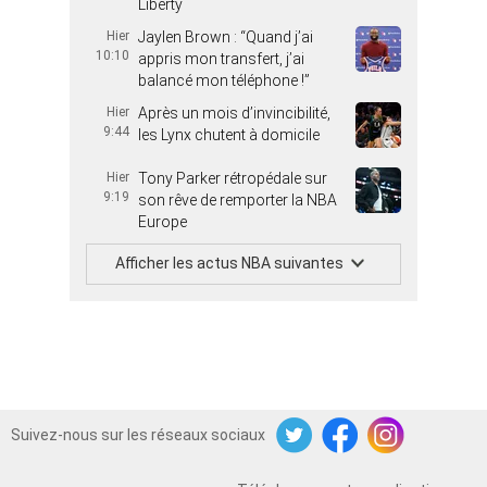
Liberty
Hier
Jaylen Brown : “Quand j’ai
10:10
appris mon transfert, j’ai
balancé mon téléphone !”
Hier
Après un mois d’invincibilité,
9:44
les Lynx chutent à domicile
Hier
Tony Parker rétropédale sur
9:19
son rêve de remporter la NBA
Europe
Afficher les actus NBA suivantes
Suivez-nous sur les réseaux sociaux
Twitter
Facebook
Instagram