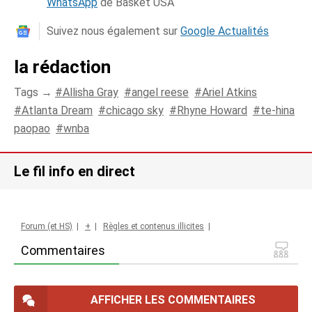
WhatsApp
de Basket USA
Suivez nous également sur
Google Actualités
la rédaction
Tags →
Allisha Gray
angel reese
Ariel Atkins
Atlanta Dream
chicago sky
Rhyne Howard
te-hina
paopao
wnba
Le fil info en direct
Forum (et HS)
|
+
|
Règles et contenus illicites
|
Commentaires
AFFICHER LES COMMENTAIRES