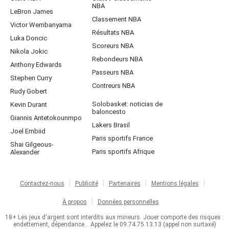
NBA
LeBron James
Classement NBA
Victor Wembanyama
Résultats NBA
Luka Doncic
Scoreurs NBA
Nikola Jokic
Rebondeurs NBA
Anthony Edwards
Passeurs NBA
Stephen Curry
Contreurs NBA
Rudy Gobert
Solobasket: noticias de
Kevin Durant
baloncesto
Giannis Antetokounmpo
Lakers Brasil
Joel Embiid
Paris sportifs France
Shai Gilgeous-
Paris sportifs Afrique
Alexander
Contactez-nous
Publicité
Partenaires
Mentions légales
À propos
Données personnelles
18+ Les jeux d'argent sont interdits aux mineurs. Jouer comporte des risques :
endettement, dépendance... Appelez le 09.74.75.13.13 (appel non surtaxé)