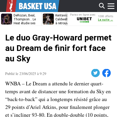
Affi
Pariez en ligne avec
DeRozan, Beal,
Kentavious
Jonathan
100€ offerts
Unibet
Thompson… Le
Caldwell-Pope prêt
Kuminga, le p
La suite →
Heat étudie ses
à retrouver LeBron
des Cavaliers
options
James à
le
Philadelphie ?
Le duo Gray-Howard permet
men
au Dream de finir fort face
au Sky
Twitter
Facebook
Publié le 23/06/2025 à 9:29
WNBA – Le Dream a attendu le dernier quart-
temps avant de distancer une formation du Sky en
“back-to-back” qui a longtemps résisté grâce au
29 points d’Ariel Atkins, pour finalement plonger
et s’incliner 93-80. En double-double (10 points,