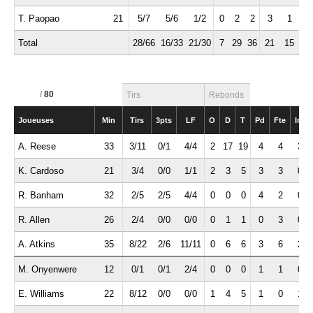
T. Paopao
21
5/7
5/6
1/2
0
2
2
3
1
0
Total
28/66
16/33
21/30
7
29
36
21
15
7
/
80
Tirs
Rebonds
Joueuses
Min
Tirs
3pts
LF
O
D
T
Pd
Fte
Int
A. Reese
33
3/11
0/1
4/4
2
17
19
4
4
3
K. Cardoso
21
3/4
0/0
1/1
2
3
5
3
3
0
R. Banham
32
2/5
2/5
4/4
0
0
0
4
2
0
R. Allen
26
2/4
0/0
0/0
0
1
1
0
3
0
A. Atkins
35
8/22
2/6
11/11
0
6
6
3
6
2
M. Onyenwere
12
0/1
0/1
2/4
0
0
0
1
1
0
E. Williams
22
8/12
0/0
0/0
1
4
5
1
0
1