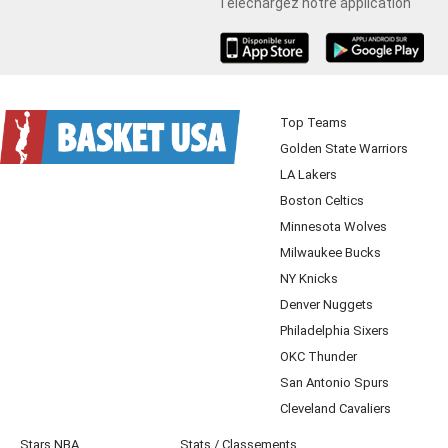
Téléchargez notre application
iOS
Android
Top Teams
Golden State Warriors
LA Lakers
Boston Celtics
Minnesota Wolves
Milwaukee Bucks
NY Knicks
Denver Nuggets
Philadelphia Sixers
OKC Thunder
San Antonio Spurs
Cleveland Cavaliers
Stars NBA
Stats / Classements