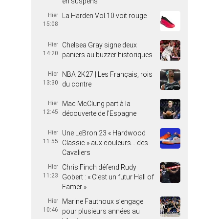
en suspens
Hier
La Harden Vol.10 voit rouge
15:08
Hier
Chelsea Gray signe deux
14:20
paniers au buzzer historiques
Hier
NBA 2K27 | Les Français, rois
13:30
du contre
Hier
Mac McClung part à la
12:45
découverte de l’Espagne
Hier
Une LeBron 23 « Hardwood
11:55
Classic » aux couleurs… des
Cavaliers
Hier
Chris Finch défend Rudy
11:23
Gobert : « C’est un futur Hall of
Famer »
Hier
Marine Fauthoux s’engage
10:46
pour plusieurs années au