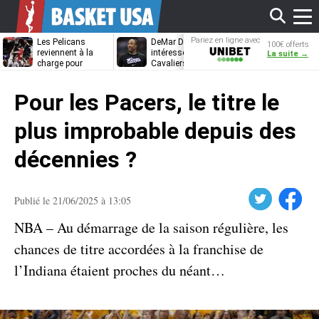
Affi
Pariez en ligne avec
Les Pelicans
DeMar DeRozan
La piste LeBr
100€ offerts
Unibet
reviennent à la
intéresse aussi les
James referm
La suite →
charge pour
Cavaliers et les
Draymond Gr
Bennedict
Nuggets
va pouvoir rem
le
Mathurin
à Golden Stat
Pour les Pacers, le titre le
men
plus improbable depuis des
décennies ?
Twitter
Facebook
Publié le 21/06/2025 à 13:05
NBA – Au démarrage de la saison régulière, les
chances de titre accordées à la franchise de
l’Indiana étaient proches du néant…