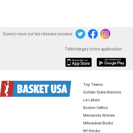
Suivez-nous sur les réseaux sociaux
Twitter
Facebook
Instagram
Téléchargez notre application
iOS
Android
Top Teams
Golden State Warriors
LA Lakers
Boston Celtics
Minnesota Wolves
Milwaukee Bucks
NY Knicks