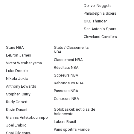
Denver Nuggets
Philadelphia Sixers
OKC Thunder
San Antonio Spurs
Cleveland Cavaliers
Stars NBA
Stats / Classements
NBA
LeBron James
Classement NBA
Victor Wembanyama
Résultats NBA
Luka Doncic
Scoreurs NBA
Nikola Jokic
Rebondeurs NBA
Anthony Edwards
Passeurs NBA
Stephen Curry
Contreurs NBA
Rudy Gobert
Solobasket: noticias de
Kevin Durant
baloncesto
Giannis Antetokounmpo
Lakers Brasil
Joel Embiid
Paris sportifs France
Shai Gilgeous-