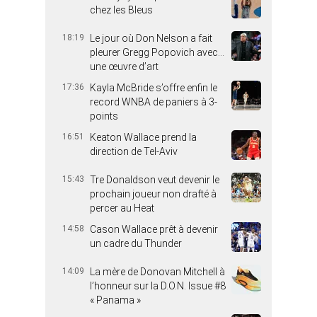
chez les Bleus
18:19
Le jour où Don Nelson a fait
pleurer Gregg Popovich avec…
une œuvre d’art
17:36
Kayla McBride s’offre enfin le
record WNBA de paniers à 3-
points
16:51
Keaton Wallace prend la
direction de Tel-Aviv
15:43
Tre Donaldson veut devenir le
prochain joueur non drafté à
percer au Heat
14:58
Cason Wallace prêt à devenir
un cadre du Thunder
14:09
La mère de Donovan Mitchell à
l’honneur sur la D.O.N. Issue #8
« Panama »