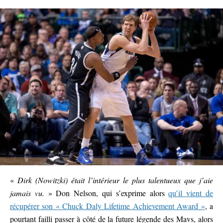
«
Dirk (Nowitzki) était l’intérieur le plus talentueux que j’aie
jamais vu.
» Don Nelson, qui s’exprime alors
qu’il vient de
récupérer son « Chuck Daly Lifetime Achievement Award »
, a
pourtant failli passer à côté de la future légende des Mavs, alors