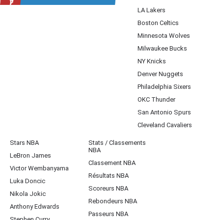
LA Lakers
Boston Celtics
Minnesota Wolves
Milwaukee Bucks
NY Knicks
Denver Nuggets
Philadelphia Sixers
OKC Thunder
San Antonio Spurs
Cleveland Cavaliers
Stars NBA
Stats / Classements
NBA
LeBron James
Classement NBA
Victor Wembanyama
Résultats NBA
Luka Doncic
Scoreurs NBA
Nikola Jokic
Rebondeurs NBA
Anthony Edwards
Passeurs NBA
Stephen Curry