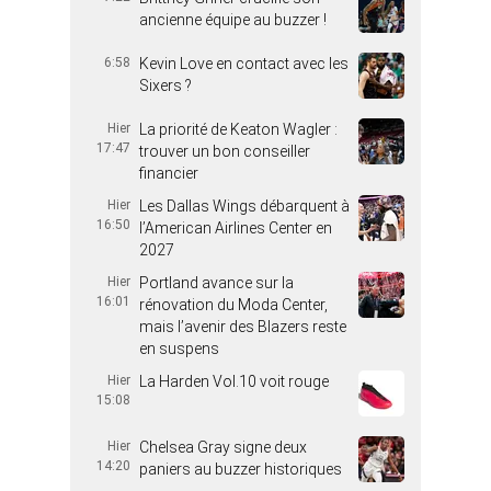
ancienne équipe au buzzer !
6:58
Kevin Love en contact avec les
Sixers ?
Hier
La priorité de Keaton Wagler :
17:47
trouver un bon conseiller
financier
Hier
Les Dallas Wings débarquent à
16:50
l’American Airlines Center en
2027
Hier
Portland avance sur la
16:01
rénovation du Moda Center,
mais l’avenir des Blazers reste
en suspens
Hier
La Harden Vol.10 voit rouge
15:08
Hier
Chelsea Gray signe deux
14:20
paniers au buzzer historiques