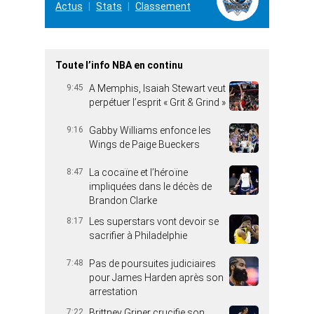
Actus
Stats
Classement
Toute l’info NBA en continu
9:45
A Memphis, Isaiah Stewart veut
perpétuer l’esprit « Grit & Grind »
9:16
Gabby Williams enfonce les
Wings de Paige Bueckers
8:47
La cocaïne et l’héroïne
impliquées dans le décès de
Brandon Clarke
8:17
Les superstars vont devoir se
sacrifier à Philadelphie
7:48
Pas de poursuites judiciaires
pour James Harden après son
arrestation
7:22
Brittney Griner crucifie son