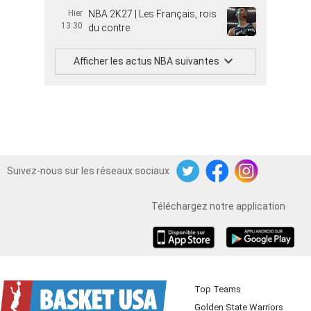
Hier
NBA 2K27 | Les Français, rois
13:30
du contre
Afficher les actus NBA suivantes
Suivez-nous sur les réseaux sociaux
Twitter
Facebook
Instagram
Téléchargez notre application
iOS
Android
Top Teams
Golden State Warriors