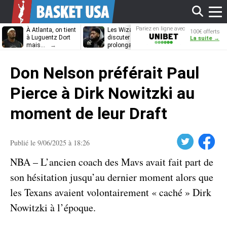
Affi
Pariez en ligne avec
À Atlanta, on tient
Les Wizards vont
Dennis Schrö
100€ offerts
Unibet
à Luguentz Dort
discuter
découvrira-t-il
La suite →
mais…
prolongation avec
12e équipe
Anthony Davis
différente ?
le
Don Nelson préférait Paul
men
Pierce à Dirk Nowitzki au
moment de leur Draft
Twitter
Facebook
Publié le 9/06/2025 à 18:26
NBA – L’ancien coach des Mavs avait fait part de
son hésitation jusqu’au dernier moment alors que
les Texans avaient volontairement « caché » Dirk
Nowitzki à l’époque.