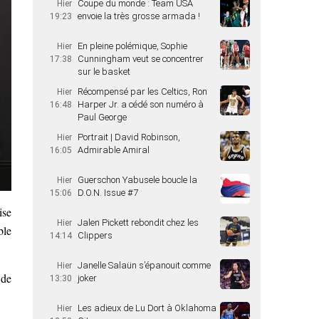
Coupe du monde : Team USA
Hier
envoie la très grosse armada !
19:23
En pleine polémique, Sophie
Hier
Cunningham veut se concentrer
17:38
sur le basket
Récompensé par les Celtics, Ron
Hier
Harper Jr. a cédé son numéro à
16:48
Paul George
Portrait | David Robinson,
Hier
Admirable Amiral
16:05
Guerschon Yabusele boucle la
Hier
D.O.N. Issue #7
15:06
ise
Jalen Pickett rebondit chez les
Hier
ble
Clippers
14:14
Janelle Salaün s’épanouit comme
Hier
 de
joker
13:30
Les adieux de Lu Dort à Oklahoma
Hier