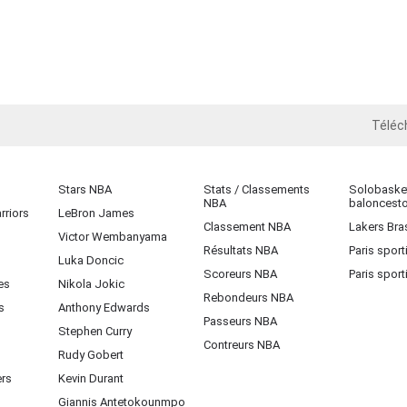
Téléc
iOS
Stars NBA
Stats / Classements
Solobasket
NBA
baloncest
rriors
LeBron James
Classement NBA
Lakers Bras
Victor Wembanyama
Résultats NBA
Paris sport
Luka Doncic
Scoreurs NBA
Paris sport
es
Nikola Jokic
Rebondeurs NBA
s
Anthony Edwards
Passeurs NBA
Stephen Curry
Contreurs NBA
Rudy Gobert
ers
Kevin Durant
Giannis Antetokounmpo