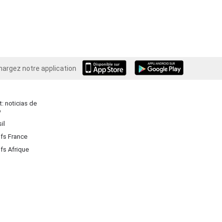
hargez notre application
Android
: noticias de
o
il
ifs France
ifs Afrique