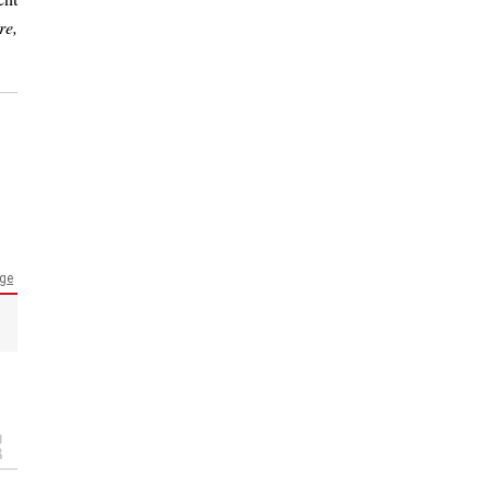
re,
nge