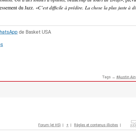
dressement du Jazz.
«C’est difficile à prédire. La chose la plus juste à di
WhatsApp
de Basket USA
és
Tags →
Austin Ai
Forum (et HS)
|
+
|
Règles et contenus illicites
|