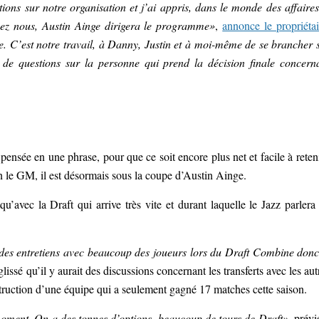
ions sur notre organisation et j’ai appris, dans le monde des affaires
hez nous, Austin Ainge dirigera le programme»
,
annonce le propriétai
re. C’est notre travail, à Danny, Justin et à moi-même de se brancher 
de questions sur la personne qui prend la décision finale concern
pensée en une phrase, pour que ce soit encore plus net et facile à reteni
en le GM, il est désormais sous la coupe d’Austin Ainge.
u’avec la Draft qui arrive très vite et durant laquelle le Jazz parlera
 des entretiens avec beaucoup des joueurs lors du Draft Combine donc
lissé qu’il y aurait des discussions concernant les transferts avec les aut
struction d’une équipe qui a seulement gagné 17 matches cette saison.
 moment. On a des tonnes d’options, beaucoup de tours de Draft»
, prévi