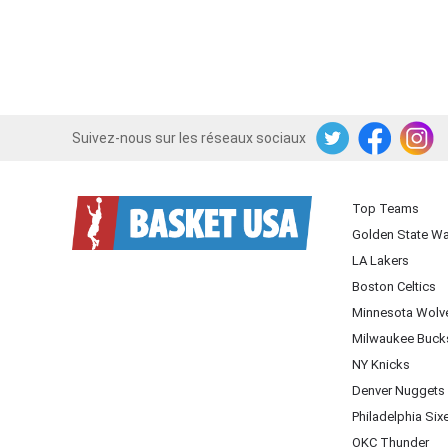
Suivez-nous sur les réseaux sociaux
Twitter
Facebook
Instagram
Top Teams
Golden State Wa
LA Lakers
Boston Celtics
Minnesota Wolv
Milwaukee Buck
NY Knicks
Denver Nuggets
Philadelphia Six
OKC Thunder