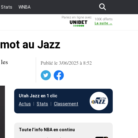
Stats
WNBA
Pariez en ligne avec
100€ offerts
Unibet
La suite →
 mot au Jazz
 les
Publié le 3/06/2025 à 8:52
Twitter
Facebook
Utah Jazz en 1 clic
Actus
Stats
Classement
Toute l’info NBA en continu