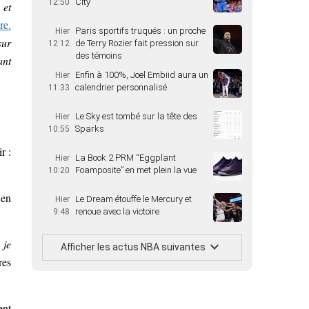
City
12:50
 et
re.
Paris sportifs truqués : un proche
Hier
sur
de Terry Rozier fait pression sur
12:12
des témoins
ant
Enfin à 100%, Joel Embiid aura un
Hier
calendrier personnalisé
11:33
Le Sky est tombé sur la tête des
Hier
Sparks
10:55
r :
La Book 2 PRM “Eggplant
Hier
Foamposite” en met plein la vue
10:20
 en
Le Dream étouffe le Mercury et
Hier
renoue avec la victoire
9:48
 je
Afficher les actus NBA suivantes
res
ent