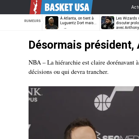
Act
À Atlanta, on tient à
Les Wizards 
RUMEURS
Luguentz Dort mais…
discuter prol
avec Anthony
Davis
Désormais président, 
NBA – La hiérarchie est claire dorénavant à 
décisions ou qui devra trancher.