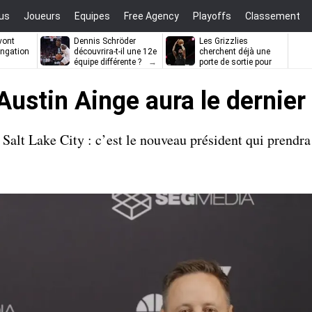
us
Joueurs
Equipes
Free Agency
Playoffs
Classement
vont
Dennis Schröder
Les Grizzlies
ongation
découvrira-t-il une 12e
cherchent déjà une
équipe différente ?
porte de sortie pour
D’Angelo Russell
Austin Ainge aura le dernier
Salt Lake City : c’est le nouveau président qui prendra