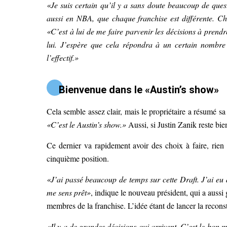
«Je suis certain qu’il y a sans doute beaucoup de quest
aussi en NBA, que chaque franchise est différente. C
«C’est à lui de me faire parvenir les décisions à prend
lui. J’espère que cela répondra à un certain nombre 
l’effectif.»
Bienvenue dans le «Austin’s show»
Cela semble assez clair, mais le propriétaire a résumé sa 
«C’est le Austin’s show.»
Aussi, si Justin Zanik reste bi
Ce dernier va rapidement avoir des choix à faire, rien q
cinquième position.
«J’ai passé beaucoup de temps sur cette Draft. J’ai eu
me sens prêt»
, indique le nouveau président, qui a aussi g
membres de la franchise. L’idée étant de lancer la recon
«Il y a de grandes décisions qui arrivent. C’est le bon