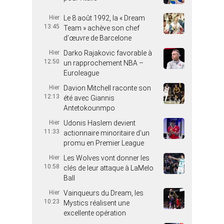
Hier
Le 8 août 1992, la « Dream
13:45
Team » achève son chef
d’œuvre de Barcelone
Hier
Darko Rajakovic favorable à
12:50
un rapprochement NBA –
Euroleague
Hier
Davion Mitchell raconte son
12:13
été avec Giannis
Antetokounmpo
Hier
Udonis Haslem devient
11:33
actionnaire minoritaire d’un
promu en Premier League
Hier
Les Wolves vont donner les
10:58
clés de leur attaque à LaMelo
Ball
Hier
Vainqueurs du Dream, les
10:23
Mystics réalisent une
excellente opération