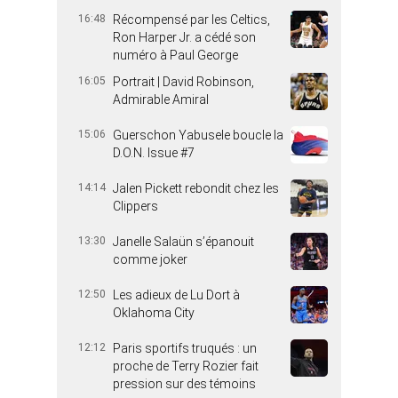
16:48
Récompensé par les Celtics,
Ron Harper Jr. a cédé son
numéro à Paul George
16:05
Portrait | David Robinson,
Admirable Amiral
15:06
Guerschon Yabusele boucle la
D.O.N. Issue #7
14:14
Jalen Pickett rebondit chez les
Clippers
13:30
Janelle Salaün s’épanouit
comme joker
12:50
Les adieux de Lu Dort à
Oklahoma City
12:12
Paris sportifs truqués : un
proche de Terry Rozier fait
pression sur des témoins