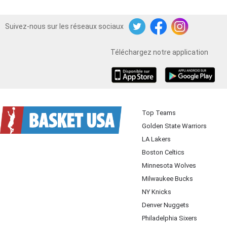
Suivez-nous sur les réseaux sociaux
Twitter
Facebook
Instagram
Téléchargez notre application
iOS
Android
Top Teams
Golden State Warriors
LA Lakers
Boston Celtics
Minnesota Wolves
Milwaukee Bucks
NY Knicks
Denver Nuggets
Philadelphia Sixers