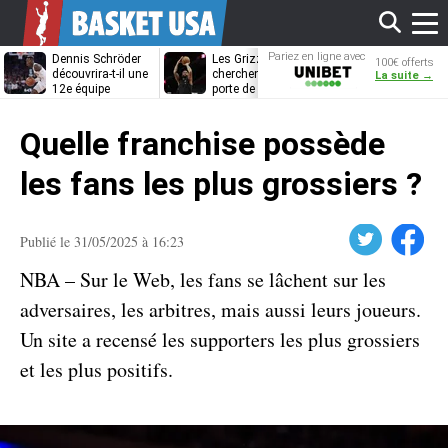
Affi
Pariez en ligne avec
Dennis Schröder
Les Grizzlies
Dwane Casey
100€ offerts
Unibet
découvrira-t-il une
cherchent déjà une
bientôt coach
La suite →
12e équipe
porte de sortie
Rome ?
différente ?
pour D’Angelo
le
Russell
Quelle franchise possède
men
les fans les plus grossiers ?
Twitter
Facebook
Publié le 31/05/2025 à 16:23
NBA – Sur le Web, les fans se lâchent sur les
adversaires, les arbitres, mais aussi leurs joueurs.
Un site a recensé les supporters les plus grossiers
et les plus positifs.