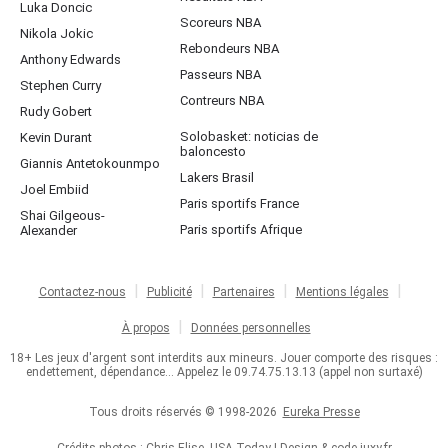
Luka Doncic
Scoreurs NBA
Nikola Jokic
Rebondeurs NBA
Anthony Edwards
Passeurs NBA
Stephen Curry
Contreurs NBA
Rudy Gobert
Solobasket: noticias de
Kevin Durant
baloncesto
Giannis Antetokounmpo
Lakers Brasil
Joel Embiid
Paris sportifs France
Shai Gilgeous-
Paris sportifs Afrique
Alexander
Contactez-nous
Publicité
Partenaires
Mentions légales
À propos
Données personnelles
18+ Les jeux d'argent sont interdits aux mineurs. Jouer comporte des risques :
endettement, dépendance... Appelez le 09.74.75.13.13 (appel non surtaxé)
Tous droits réservés © 1998-2026
Eureka Presse
Crédits photos : Chris Elise, USA Today | Design & code
juxy.fr