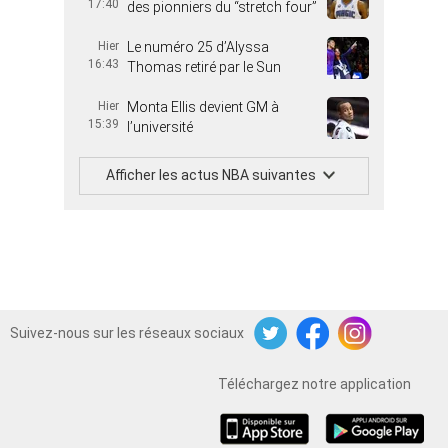
17:40
des pionniers du “stretch four”
Hier
Le numéro 25 d’Alyssa
16:43
Thomas retiré par le Sun
Hier
Monta Ellis devient GM à
15:39
l’université
Afficher les actus NBA suivantes
Suivez-nous sur les réseaux sociaux
Twitter
Facebook
Instagram
Téléchargez notre application
iOS
Android