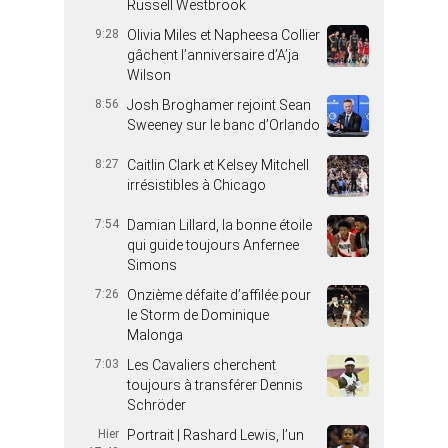
Russell Westbrook
9:28
Olivia Miles et Napheesa Collier
gâchent l’anniversaire d’A’ja
Wilson
8:56
Josh Broghamer rejoint Sean
Sweeney sur le banc d’Orlando
8:27
Caitlin Clark et Kelsey Mitchell
irrésistibles à Chicago
7:54
Damian Lillard, la bonne étoile
qui guide toujours Anfernee
Simons
7:26
Onzième défaite d’affilée pour
le Storm de Dominique
Malonga
7:03
Les Cavaliers cherchent
toujours à transférer Dennis
Schröder
Hier
Portrait | Rashard Lewis, l’un