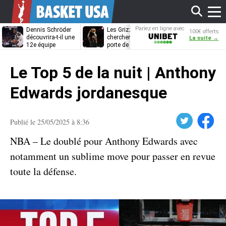
Affi
Pariez en ligne avec
Dennis Schröder
Les Grizzlies
Dwane Casey
100€ offerts
Unibet
découvrira-t-il une
cherchent déjà une
bientôt coach
La suite →
12e équipe
porte de sortie
Rome ?
différente ?
pour D’Angelo
le
Russell
Le Top 5 de la nuit | Anthony
men
Edwards jordanesque
Twitter
Facebook
Publié le 25/05/2025 à 8:36
NBA – Le doublé pour Anthony Edwards avec
notamment un sublime move pour passer en revue
toute la défense.