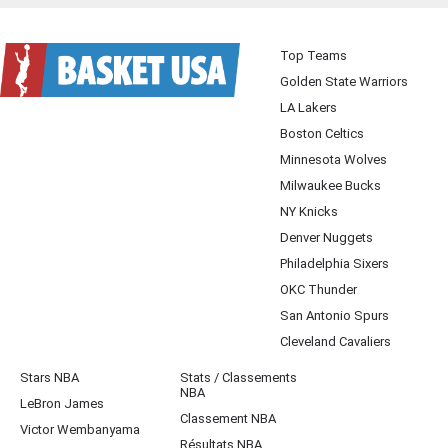
Top Teams
Golden State Warriors
LA Lakers
Boston Celtics
Minnesota Wolves
Milwaukee Bucks
NY Knicks
Denver Nuggets
Philadelphia Sixers
OKC Thunder
San Antonio Spurs
Cleveland Cavaliers
Stars NBA
Stats / Classements
NBA
LeBron James
Classement NBA
Victor Wembanyama
Résultats NBA