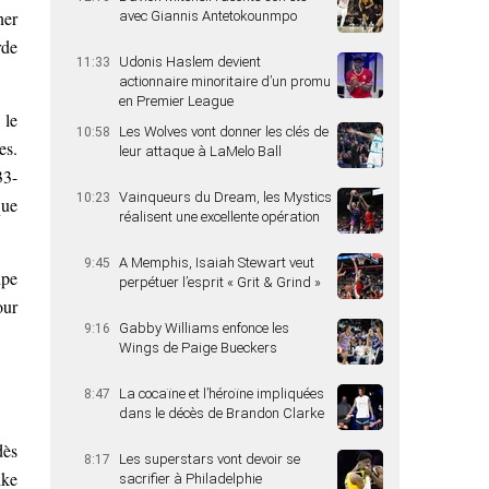
ner
avec Giannis Antetokounmpo
rde
Udonis Haslem devient
11:33
actionnaire minoritaire d’un promu
en Premier League
 le
Les Wolves vont donner les clés de
10:58
es.
leur attaque à LaMelo Ball
33-
Vainqueurs du Dream, les Mystics
10:23
que
réalisent une excellente opération
A Memphis, Isaiah Stewart veut
9:45
ipe
perpétuer l’esprit « Grit & Grind »
our
Gabby Williams enfonce les
9:16
Wings de Paige Bueckers
La cocaïne et l’héroïne impliquées
8:47
dans le décès de Brandon Clarke
dès
Les superstars vont devoir se
8:17
ike
sacrifier à Philadelphie