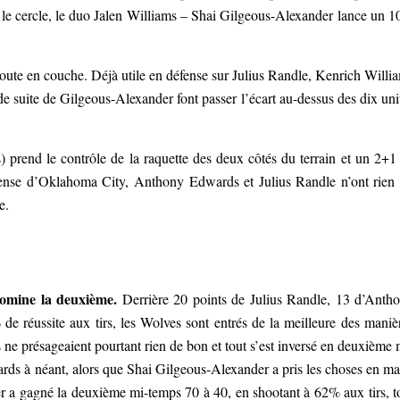
rs le cercle, le duo Jalen Williams – Shai Gilgeous-Alexander lance un 1
te en couche. Déjà utile en défense sur Julius Randle, Kenrich Willi
de suite de Gilgeous-Alexander font passer l’écart au-dessus des dix uni
 prend le contrôle de la raquette des deux côtés du terrain et un 2+1
fense d’Oklahoma City, Anthony Edwards et Julius Randle n’ont rien
e.
omine la deuxième.
Derrière 20 points de Julius Randle, 13 d’Anth
e réussite aux tirs, les Wolves sont entrés de la meilleure des maniè
s ne présageaient pourtant rien de bon et tout s’est inversé en deuxième 
ds à néant, alors que Shai Gilgeous-Alexander a pris les choses en ma
r a gagné la deuxième mi-temps 70 à 40, en shootant à 62% aux tirs, t