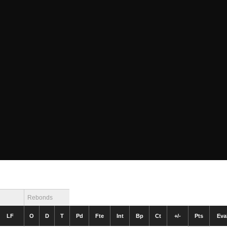
Rebonds
LF
O
D
T
Pd
Fte
Int
Bp
Ct
+/-
Pts
Eva