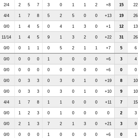
2/4
2
5
7
3
0
1
1
2
+8
15
22
4/4
1
7
8
5
2
5
0
0
+13
19
26
0/0
1
4
5
0
4
1
3
0
+1
12
13
11/14
1
4
5
9
1
3
2
0
+22
31
26
0/0
0
1
1
0
5
2
1
1
+7
5
6
0/0
0
0
0
1
0
0
0
0
+6
3
4
0/0
0
0
0
0
0
0
0
0
+6
0
0
0/0
0
3
3
0
3
0
1
0
+19
8
10
0/0
0
3
3
0
3
0
1
0
+10
9
10
4/4
1
7
8
1
1
0
0
0
+11
7
15
0/0
1
2
3
0
1
0
0
0
0
2
3
0/0
2
1
3
7
2
1
3
0
+21
3
9
0/0
0
0
0
1
0
0
0
0
+6
0
1