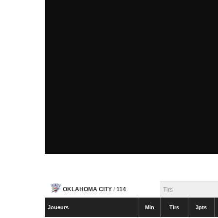
OKLAHOMA CITY
/
114
Tirs
Joueurs
Min
Tirs
3pts