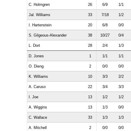
C. Holmgren
26
6/9
1/1
Jal. Williams
33
7/18
1/2
I. Hartenstein
20
6/8
0/0
S. Gilgeous-Alexander
38
10/27
0/4
L. Dort
28
2/4
1/3
D. Jones
1
1/1
1/1
O. Dieng
2
0/0
0/0
K. Williams
10
3/3
2/2
A. Caruso
22
3/4
3/3
I. Joe
13
1/2
1/2
A. Wiggins
13
1/3
0/0
C. Wallace
33
1/3
1/3
A. Mitchell
2
0/0
0/0