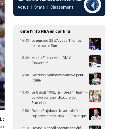
Actus
Stats
Classement
Toute l’info NBA en continu
Le numéro 25 d’Alyssa Thomas
16:43
retiré par le Sun
Monta Ellis devient GM à
15:39
l’université
Garrison Mathews s’envole pour
14:30
l’Italie
Le 8 août 1992, la « Dream Team »
13:45
achève son chef d’œuvre de
Barcelone
Darko Rajakovic favorable à un
12:50
rapprochement NBA – Euroleague
 Le
six
Davion Mitchell raconte son été
12:13