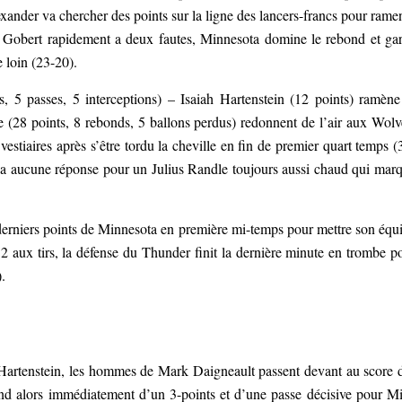
xander va chercher des points sur la ligne des lancers-francs pour rame
Gobert rapidement a deux fautes, Minnesota domine le rebond et ga
 loin (23-20).
, 5 passes, 5 interceptions) – Isaiah Hartenstein (12 points) ramène
e (28 points, 8 rebonds, 5 ballons perdus) redonnent de l’air aux Wolv
stiaires après s’être tordu la cheville en fin de premier quart temps (
’a aucune réponse pour un Julius Randle toujours aussi chaud qui mar
derniers points de Minnesota en première mi-temps pour mettre son équ
 aux tirs, la défense du Thunder finit la dernière minute en trombe p
.
Hartenstein, les hommes de Mark Daigneault passent devant au score 
ond alors immédiatement d’un 3-points et d’une passe décisive pour M