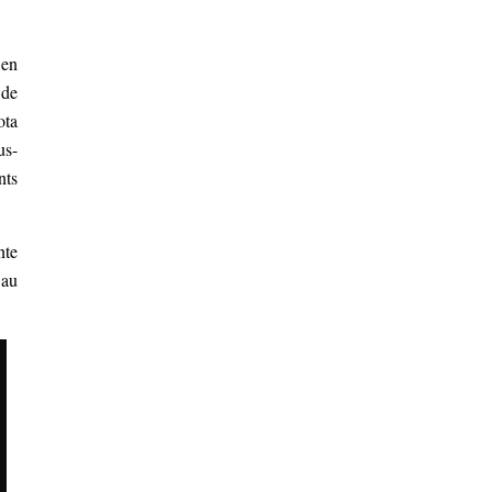
 en
 de
ota
us-
nts
nte
 au