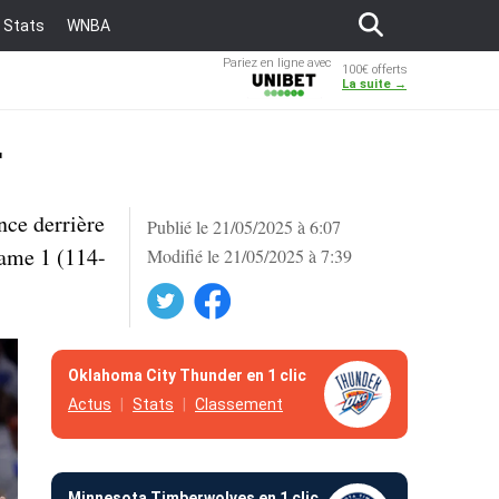
Stats
WNBA
Pariez en ligne avec
100€ offerts
Unibet
La suite →
r
nce derrière
Publié le 21/05/2025 à 6:07
Game 1 (114-
Modifié le 21/05/2025 à 7:39
Twitter
Facebook
Oklahoma City Thunder en 1 clic
Actus
Stats
Classement
Minnesota Timberwolves en 1 clic