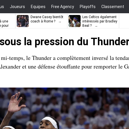
us
Joueurs
Equipes
Free Agency
Playoffs
Classement
Dwane Casey bientôt
Les Celtics également
à une
coach à Rome ?
intéressés par Bradley
e pour
Beal ?
ell
sous la pression du Thunde
mi-temps, le Thunder a complètement inversé la tenda
Alexander et une défense étouffante pour remporter le 