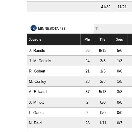
41/82
11/21
MINNESOTA
/
88
Tirs
Joueurs
Min
Tirs
3pts
J. Randle
36
9/13
5/6
J. McDaniels
24
3/5
1/3
R. Gobert
21
1/3
0/0
M. Conley
23
2/8
1/5
A. Edwards
37
5/13
3/8
J. Minott
2
0/0
0/0
L. Garza
2
0/0
0/0
N. Reid
28
1/11
0/7