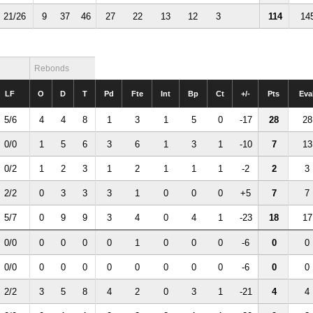
21/26
9
37
46
27
22
13
12
3
114
14
Rebonds
LF
O
D
T
Pd
Fte
Int
Bp
Ct
+/-
Pts
Eva
5/6
4
4
8
1
3
1
5
0
-17
28
28
0/0
1
5
6
3
6
1
3
1
-10
7
13
0/2
1
2
3
1
2
1
1
1
-2
2
3
2/2
0
3
3
3
1
0
0
0
+5
7
7
5/7
0
9
9
3
4
0
4
1
-23
18
17
0/0
0
0
0
0
1
0
0
0
-6
0
0
0/0
0
0
0
0
0
0
0
0
-6
0
0
2/2
3
5
8
4
2
0
3
1
-21
4
4