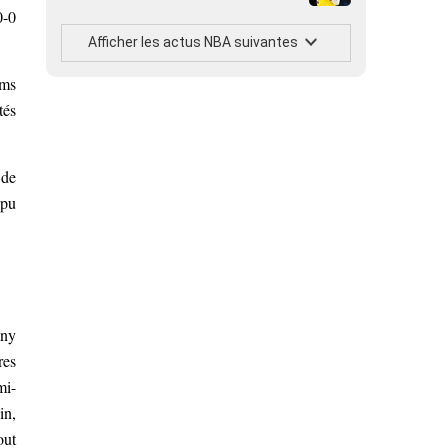
0-0
Afficher les actus NBA suivantes
ams
tés
 de
 pu
ony
res
mi-
in,
out