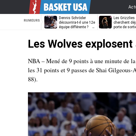
Act
Dennis Schröder
Les Grizzlies
RUMEURS
découvrira-t-il une 12e
cherchent déj
équipe différente ?
porte de sorti
D’Angelo Russ
Les Wolves explosent 
NBA – Mené de 9 points à une minute de la 
les 31 points et 9 passes de Shai Gilgeous-
88).