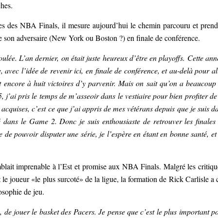
ches.
tes des NBA Finals, il mesure aujourd’hui le chemin parcouru et prend
re son adversaire (New York ou Boston ?) en finale de conférence.
lée. L’an dernier, on était juste heureux d’être en playoffs. Cette ann
, avec l’idée de revenir ici, en finale de conférence, et au-delà pour al
st encore à huit victoires d’y parvenir. Mais on sait qu’on a beaucoup
 j’ai pris le temps de m’asseoir dans le vestiaire pour bien profiter de
cquises, c’est ce que j’ai appris de mes vétérans depuis que je suis d
é dans le Game 2. Donc je suis enthousiaste de retrouver les finales
e de pouvoir disputer une série, je l’espère en étant en bonne santé, et
blait imprenable à l’Est et promise aux NBA Finals. Malgré les critiqu
le joueur «le plus surcoté» de la ligue, la formation de Rick Carlisle a 
osophie de jeu.
 de jouer le basket des Pacers. Je pense que c’est le plus important p