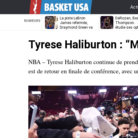
Act
La piste LeBron
DeRozan, Bea
RUMEURS
James refermée,
Thompson… L
Draymond Green va
étudie ses op
pouvoir rempiler à
Golden State
Tyrese Haliburton : “
NBA – Tyrese Haliburton continue de prendr
est de retour en finale de conférence, avec u