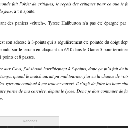
onde fait l’objet de critiques, je reçois des critiques pour ce que je fa
du jeu»
, a-t-il ajouté.
ant des paniers «clutch», Tyrese Haliburton n’a pas été épargné par 
’est son adresse à 3-points qui a régulièrement été pointée du doigt dep
épondu sur le terrain en claquant un 6/10 dans le Game 5 pour terminer
 points et 8 passes.
e aux Cavs, j’ai shooté horriblement à 3-points, donc ça m’a fait du b
temps, quand le match aurait pu mal tourner, j’ai eu la chance de voir
 les gars ont continué à me trouver ouvert. Il s’agit de faire les bons cho
e partie de ma carrière, depuis le lycée. Donc je dois continuer de fa
e».
Rebonds