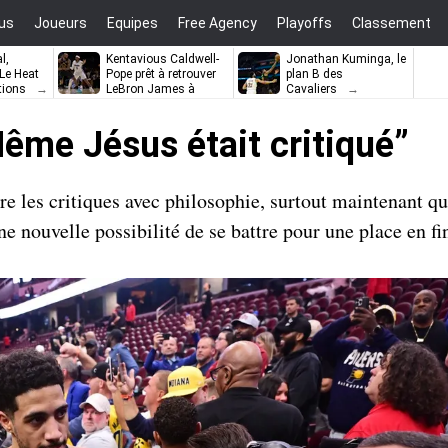
us
Joueurs
Equipes
Free Agency
Playoffs
Classement
l,
Kentavious Caldwell-
Jonathan Kuminga, le
e Heat
Pope prêt à retrouver
plan B des
tions
LeBron James à
Cavaliers
Philadelphie ?
Même Jésus était critiqué”
e les critiques avec philosophie, surtout maintenant q
ne nouvelle possibilité de se battre pour une place en fi