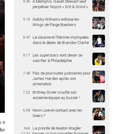
A Memphis, Isaiah Stewart veut
9:45
perpétuer l’esprit « Grit & Grind »
Gabby Williams enfonce les
9:16
Wings de Paige Bueckers
La cocaïne et l’héroïne impliquées
8:47
dans le décès de Brandon Clarke
Les superstars vont devoir se
8:17
sacrifier à Philadelphie
Pas de poursuites judiciaires pour
7:48
James Harden après son
arrestation
Brittney Griner crucifie son
7:22
ancienne équipe au buzzer !
Kevin Love en contact avec les
6:58
Sixers ?
s
a
La priorité de Keaton Wagler :
der
Hier
trouver un bon conseiller financier
17:47