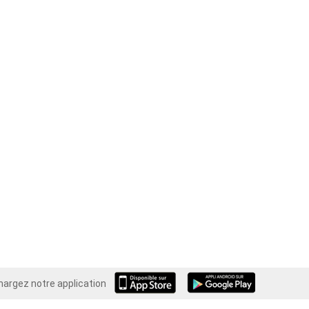
hargez notre application
Android