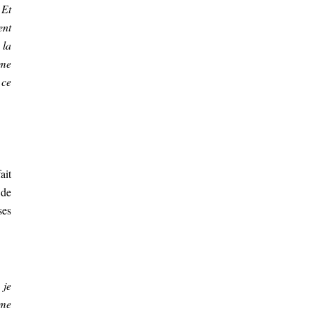
 Et
ent
 la
ame
 ce
ait
 de
ses
 je
mme