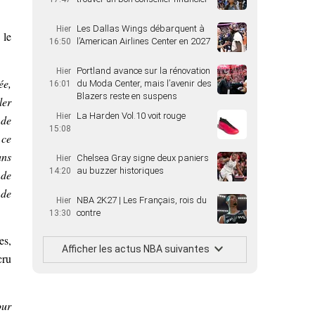
Les Dallas Wings débarquent à
Hier
 le
l’American Airlines Center en 2027
16:50
Portland avance sur la rénovation
Hier
ée,
du Moda Center, mais l’avenir des
16:01
Blazers reste en suspens
ler
La Harden Vol.10 voit rouge
Hier
 de
15:08
 ce
ans
Chelsea Gray signe deux paniers
Hier
au buzzer historiques
14:20
 de
 de
NBA 2K27 | Les Français, rois du
Hier
contre
13:30
es,
Afficher les actus NBA suivantes
cru
our