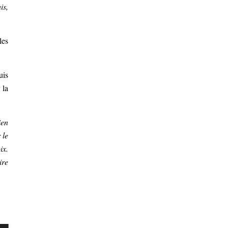
is,
les
uis
 la
ien
 le
ix.
ire