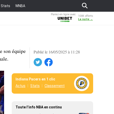
Stats
WNBA
Pariez en ligne avec
100€ offerts
Unibet
La suite →
ue son équipe
Publié le 16/05/2025 à 11:28
nale.
Twitter
Facebook
Indiana Pacers en 1 clic
Actus
Stats
Classement
Toute l’info NBA en continu