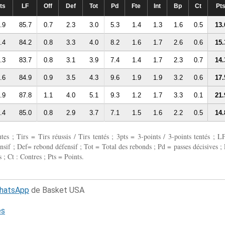
ts
LF
Off
Def
Tot
Pd
Fte
Int
Bp
Ct
Pt
.9
85.7
0.7
2.3
3.0
5.3
1.4
1.3
1.6
0.5
13.
.4
84.2
0.8
3.3
4.0
8.2
1.6
1.7
2.6
0.6
15.
.3
83.7
0.8
3.1
3.9
7.4
1.4
1.7
2.3
0.7
14.
.6
84.9
0.9
3.5
4.3
9.6
1.9
1.9
3.2
0.6
17.
.9
87.8
1.1
4.0
5.1
9.3
1.2
1.7
3.3
0.1
21.
.4
85.0
0.8
2.9
3.7
7.1
1.5
1.6
2.2
0.5
14.
 ; Tirs = Tirs réussis / Tirs tentés ; 3pts = 3-points / 3-points tentés ; L
fensif ; Def= rebond défensif ; Tot = Total des rebonds ; Pd = passes décisives ; 
 ; Ct : Contres ; Pts = Points.
WhatsApp
de Basket USA
és