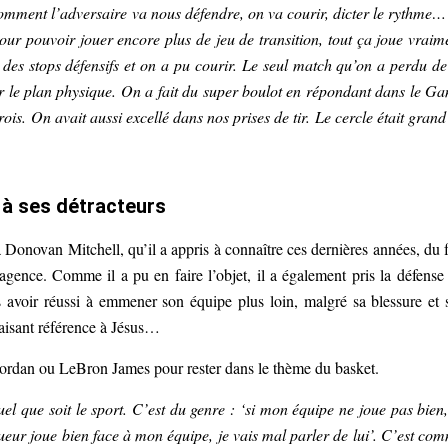
omment l’adversaire va nous défendre, on va courir, dicter le rythme…
our pouvoir jouer encore plus de jeu de transition, tout ça joue vraim
 des stops défensifs et on a pu courir. Le seul match qu’on a perdu de
ur le plan physique. On a fait du super boulot en répondant dans le G
rois. On avait aussi excellé dans nos prises de tir. Le cercle était grand
 à ses détracteurs
onovan Mitchell, qu’il a appris à connaître ces dernières années, du f
ence. Comme il a pu en faire l’objet, il a également pris la défense
s avoir réussi à emmener son équipe plus loin, malgré sa blessure et 
faisant référence à Jésus…
Jordan ou LeBron James pour rester dans le thème du basket.
quel que soit le sport. C’est du genre : ‘si mon équipe ne joue pas bien,
ueur joue bien face à mon équipe, je vais mal parler de lui’. C’est co