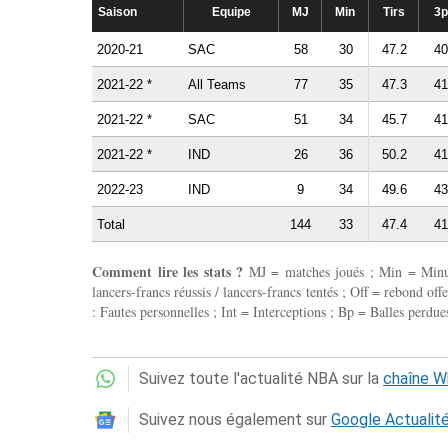
Saison
Equipe
MJ
Min
Tirs
3p
2020-21
SAC
58
30
47.2
40
2021-22 *
All Teams
77
35
47.3
41
2021-22 *
SAC
51
34
45.7
41
2021-22 *
IND
26
36
50.2
41
2022-23
IND
9
34
49.6
43
Total
144
33
47.4
41
Comment lire les stats ?
MJ = matches joués ; Min = Minutes
lancers-francs réussis / lancers-francs tentés ; Off = rebond of
: Fautes personnelles ; Int = Interceptions ; Bp = Balles perdues
Suivez toute l'actualité NBA sur la
chaîne 
Suivez nous également sur
Google Actualit