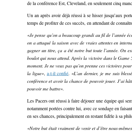
de la conférence Est, Cleveland, en seulement cinq man
Un an après avoir déjà réussi à se hisser jusqu’aux por
temps de profiter de ces succès, en attendant de connaît
«Je pense qu’on a beaucoup grandi au fil de l’année écou
on a attaqué la saison avec de vraies attentes en interne
gagner un titre, ça a été notre but toute l’année. On e
boulot qui nous attend. Après la victoire dans le Game 5,
moment. Je ne veux pas qu’on prenne ces victoires pour a
la ligue»
,
a-t-il confié
.
«L’an dernier, je me suis bless
conférence et avoir la chance de pouvoir jouer. J’ai hât
pouvoir me battre».
Les Pacers ont réussi à faire déjouer une équipe qui sem
notamment portées contre lui, avec ce sondage en faisant 
en ses chances, principalement en restant fidèle à sa phil
«Notre but était vraiment de venir et d’être nous-mêmes,