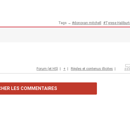
Tags →
donovan mitchell
Tyrese Halibur
Forum (et HS)
|
+
|
Règles et contenus illicites
|
CHER LES COMMENTAIRES