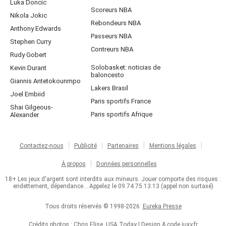
Luka Doncic
Scoreurs NBA
Nikola Jokic
Rebondeurs NBA
Anthony Edwards
Passeurs NBA
Stephen Curry
Contreurs NBA
Rudy Gobert
Solobasket: noticias de
Kevin Durant
baloncesto
Giannis Antetokounmpo
Lakers Brasil
Joel Embiid
Paris sportifs France
Shai Gilgeous-
Paris sportifs Afrique
Alexander
Contactez-nous
Publicité
Partenaires
Mentions légales
À propos
Données personnelles
18+ Les jeux d'argent sont interdits aux mineurs. Jouer comporte des risques :
endettement, dépendance... Appelez le 09.74.75.13.13 (appel non surtaxé)
Tous droits réservés © 1998-2026
Eureka Presse
Crédits photos : Chris Elise, USA Today | Design & code
juxy.fr