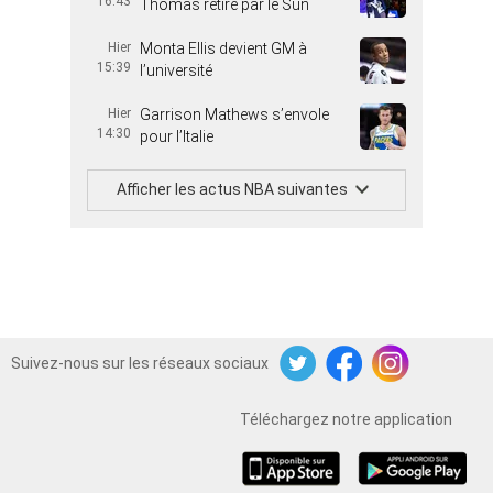
16:43
Thomas retiré par le Sun
Hier
Monta Ellis devient GM à
15:39
l’université
Hier
Garrison Mathews s’envole
14:30
pour l’Italie
Afficher les actus NBA suivantes
Suivez-nous sur les réseaux sociaux
Twitter
Facebook
Instagram
Téléchargez notre application
iOS
Android