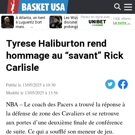
Affi
Pariez en ligne avec
À Atlanta, on tient
Les Wizards vont
Dennis Schrö
100€ offerts
Unibet
à Luguentz Dort
discuter
découvrira-t-il
La suite →
mais…
prolongation avec
12e équipe
Anthony Davis
différente ?
le
Tyrese Haliburton rend
men
hommage au “savant” Rick
Carlisle
Twitter
Facebook
Publié le 13/05/2025 à 10:30
Modifié le 13/05/2025 à 13:56
NBA – Le coach des Pacers a trouvé la réponse à
la défense de zone des Cavaliers et se retrouve
aux portes d’une deuxième finale de conférence
de suite. Ce qui a soufflé son meneur de jeu.