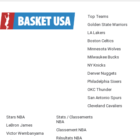
Top Teams
Golden State Warriors
LA Lakers
Boston Celtics
Minnesota Wolves
Milwaukee Bucks
NY Knicks
Denver Nuggets
Philadelphia Sixers
OKC Thunder
San Antonio Spurs
Cleveland Cavaliers
Stars NBA
Stats / Classements
NBA
LeBron James
Classement NBA
Victor Wembanyama
Résultats NBA