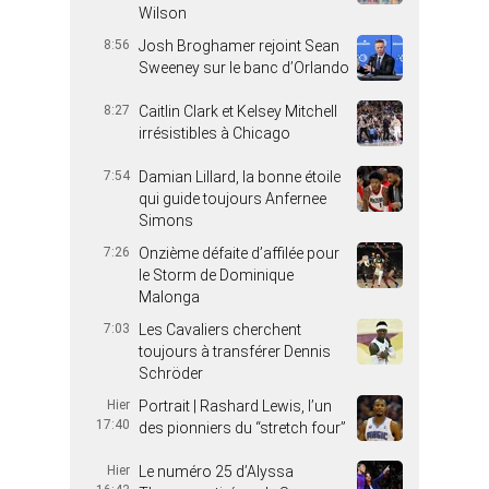
Wilson
8:56
Josh Broghamer rejoint Sean
Sweeney sur le banc d’Orlando
8:27
Caitlin Clark et Kelsey Mitchell
irrésistibles à Chicago
7:54
Damian Lillard, la bonne étoile
qui guide toujours Anfernee
Simons
7:26
Onzième défaite d’affilée pour
le Storm de Dominique
Malonga
7:03
Les Cavaliers cherchent
toujours à transférer Dennis
Schröder
Hier
Portrait | Rashard Lewis, l’un
17:40
des pionniers du “stretch four”
Hier
Le numéro 25 d’Alyssa