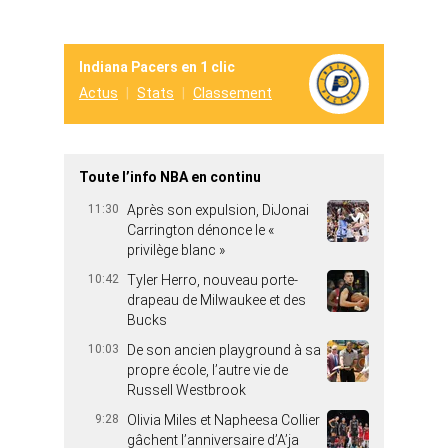
Indiana Pacers en 1 clic
Actus
Stats
Classement
Toute l’info NBA en continu
11:30
Après son expulsion, DiJonai
Carrington dénonce le «
privilège blanc »
10:42
Tyler Herro, nouveau porte-
drapeau de Milwaukee et des
Bucks
10:03
De son ancien playground à sa
propre école, l’autre vie de
Russell Westbrook
9:28
Olivia Miles et Napheesa Collier
gâchent l’anniversaire d’A’ja