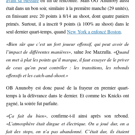
avant sa blessure
en fin de rencontre. Mais OG Anunoby aussi
était dans un bon soir, similaire à la première manche (29 unités),
en finissant avec 20 points à 8/14 au shoot, dont quatre paniers
primés. Surtout, il a inscrit 9 points (à 100% au shoot) dans le
seul dernier quart-temps, quand
New York a enfoncé Boston
.
«Bien sûr que c’est un fort joueur offensif, qui peut avoir de
l’impact de différentes manières»
, salue Joe Mazzulla.
«Quand
on met à plat les points qu’il marque, il faut essayer de le priver
de ceux qu’on peut contrôler : les transitions, les rebonds
offensifs et les catch-and-shoot.»
OB Anunoby est donc passé de la frayeur en premier quart-
temps à la délivrance dans le dernier. Et comme les Knicks ont
gagné, la soirée fut parfaite.
«Ça fait du bien»
, confirme-t-il ainsi après son rebond.
«L’atmosphère était dingue et électrique. On a joué dur, on a
fait des stops, on n’a pas abandonné. C’était dur, ils étaient