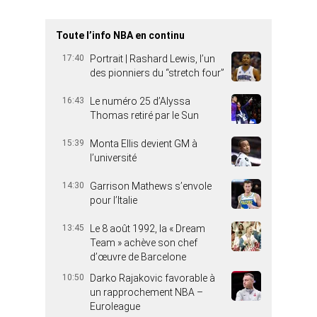
Toute l’info NBA en continu
17:40
Portrait | Rashard Lewis, l’un
des pionniers du “stretch four”
16:43
Le numéro 25 d’Alyssa
Thomas retiré par le Sun
15:39
Monta Ellis devient GM à
l’université
14:30
Garrison Mathews s’envole
pour l’Italie
13:45
Le 8 août 1992, la « Dream
Team » achève son chef
d’œuvre de Barcelone
10:50
Darko Rajakovic favorable à
un rapprochement NBA –
Euroleague