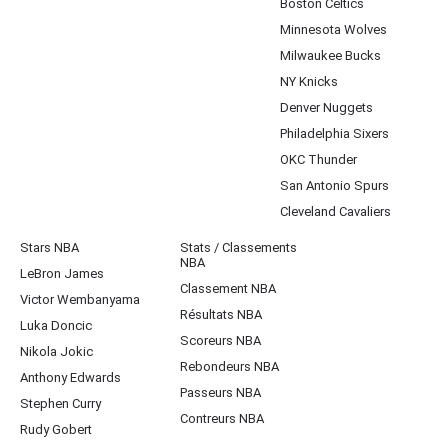
Boston Celtics
Minnesota Wolves
Milwaukee Bucks
NY Knicks
Denver Nuggets
Philadelphia Sixers
OKC Thunder
San Antonio Spurs
Cleveland Cavaliers
Stars NBA
Stats / Classements
NBA
LeBron James
Classement NBA
Victor Wembanyama
Résultats NBA
Luka Doncic
Scoreurs NBA
Nikola Jokic
Rebondeurs NBA
Anthony Edwards
Passeurs NBA
Stephen Curry
Contreurs NBA
Rudy Gobert