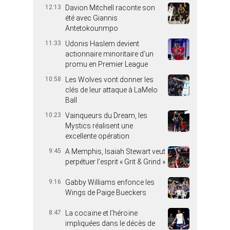
12:13
Davion Mitchell raconte son
été avec Giannis
Antetokounmpo
11:33
Udonis Haslem devient
actionnaire minoritaire d’un
promu en Premier League
10:58
Les Wolves vont donner les
clés de leur attaque à LaMelo
Ball
10:23
Vainqueurs du Dream, les
Mystics réalisent une
excellente opération
9:45
A Memphis, Isaiah Stewart veut
perpétuer l’esprit « Grit & Grind »
9:16
Gabby Williams enfonce les
Wings de Paige Bueckers
8:47
La cocaïne et l’héroïne
impliquées dans le décès de