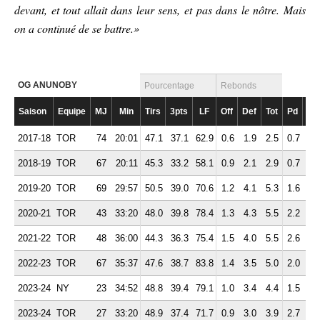
devant, et tout allait dans leur sens, et pas dans le nôtre. Mais
on a continué de se battre.»
OG ANUNOBY
Pourcentage
Rebonds
Saison
Equipe
MJ
Min
Tirs
3pts
LF
Off
Def
Tot
Pd
Fte
2017-18
TOR
74
20:01
47.1
37.1
62.9
0.6
1.9
2.5
0.7
1.
2018-19
TOR
67
20:11
45.3
33.2
58.1
0.9
2.1
2.9
0.7
2.
2019-20
TOR
69
29:57
50.5
39.0
70.6
1.2
4.1
5.3
1.6
2.
2020-21
TOR
43
33:20
48.0
39.8
78.4
1.3
4.3
5.5
2.2
2.
2021-22
TOR
48
36:00
44.3
36.3
75.4
1.5
4.0
5.5
2.6
2.
2022-23
TOR
67
35:37
47.6
38.7
83.8
1.4
3.5
5.0
2.0
3.
2023-24
NY
23
34:52
48.8
39.4
79.1
1.0
3.4
4.4
1.5
2.
2023-24
TOR
27
33:20
48.9
37.4
71.7
0.9
3.0
3.9
2.7
2.