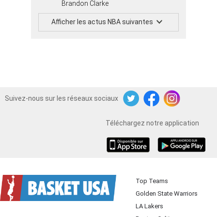
Brandon Clarke
Afficher les actus NBA suivantes
Suivez-nous sur les réseaux sociaux
Twitter
Facebook
Instagram
Téléchargez notre application
iOS
Android
Top Teams
Golden State Warriors
LA Lakers