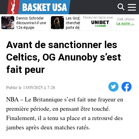
Affi
Pariez en ligne avec
Dennis Schröder
Les Grizzlies
Dwane Casey
100€ offerts
Unibet
découvrira-t-il une
cherchent déjà une
bientôt coach
La suite →
12e équipe
porte de sortie
Rome ?
différente ?
pour D’Angelo
le
Russell
Avant de sanctionner les
men
Celtics, OG Anunoby s’est
fait peur
Twitter
Facebook
Publié le 13/05/2025 à 7:28
NBA – Le Britannique s’est fait une frayeur en
première période, en pensant être touché.
Finalement, il a tenu sa place et a retrouvé des
jambes après deux matches ratés.