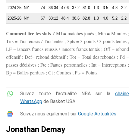
2024-25
NY
74
36:34
47.6
37.2
81.0
1.3
3.5
4.8
2.2
2.
2025-26
NY
67
33:12
48.4
38.6
82.8
1.3
4.0
5.2
2.2
2.
Comment lire les stats ?
MJ = matches joués ; Min = Minutes ;
Tirs = Tirs réussis / Tirs tentés ; 3pts = 3-points / 3-points tentés ;
LF = lancers-francs réussis / lancers-francs tentés ; Off = rebond
offensif ; Def= rebond défensif ; Tot = Total des rebonds ; Pd =
passes décisives ; Fte : Fautes personnelles ; Int = Interceptions ;
Bp = Balles perdues ; Ct : Contres ; Pts = Points.
Suivez toute l'actualité NBA sur la
chaîne
WhatsApp
de Basket USA
Suivez nous également sur
Google Actualités
Jonathan Demay