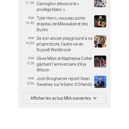
11:30
Carrington dénonce le «
privilège blanc »
Hier
Tyler Herro, nouveau porte-
10:42
drapeau de Milwaukee et des
Bucks
Hier
De son ancien playground à sa
10:03
propre école, l’autre vie de
Russell Westbrook
Hier
Olivia Miles et Napheesa Collier
9:28
gâchent l’anniversaire d’A’ja
Wilson
Hier
Josh Broghamer rejoint Sean
8:56
Sweeney sur le banc d’Orlando
Afficher les actus NBA suivantes