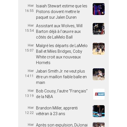
Hier
Isaiah Stewart estime que les
16:55
Pistons doivent mettre le
paquet sur Jalen Duren
Hier
Assistant aux Wolves, Will
15:54
Barton déjà à l’œuvre aux
côtés de LaMelo Ball
Hier
Malgré les départs de LaMelo
15:07
Ball et Miles Bridges, Coby
White croit aux nouveaux
Hornets
Hier
Jabari Smith Jr. ne veut plus
14:11
être un maillon faible balle en
main
Hier
Bob Cousy, l’autre “Français”
13:19
de la NBA
Hier
Brandon Miller, apprenti
12:22
vétéran à 23 ans
Hier
Après son expulsion, DiJonai