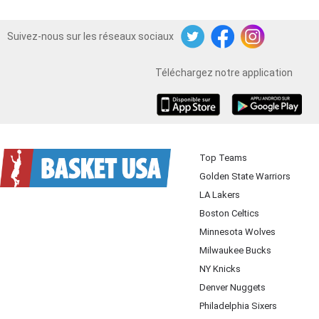
Suivez-nous sur les réseaux sociaux
Twitter
Facebook
Instagram
Téléchargez notre application
iOS
Android
Top Teams
Golden State Warriors
LA Lakers
Boston Celtics
Minnesota Wolves
Milwaukee Bucks
NY Knicks
Denver Nuggets
Philadelphia Sixers