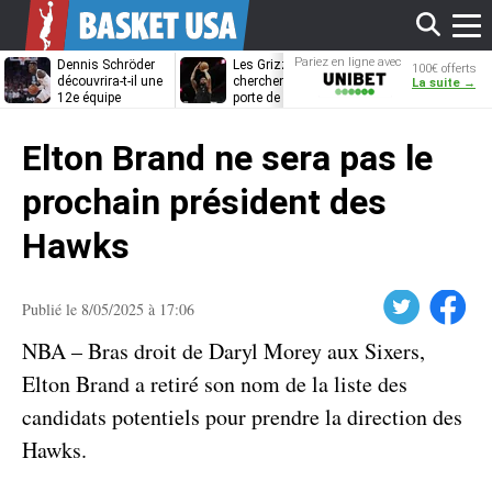
Affi
Pariez en ligne avec
Dennis Schröder
Les Grizzlies
Dwane Casey
100€ offerts
Unibet
découvrira-t-il une
cherchent déjà une
bientôt coach
La suite →
12e équipe
porte de sortie
Rome ?
différente ?
pour D’Angelo
le
Russell
Elton Brand ne sera pas le
men
prochain président des
Hawks
Twitter
Facebook
Publié le 8/05/2025 à 17:06
NBA – Bras droit de Daryl Morey aux Sixers,
Elton Brand a retiré son nom de la liste des
candidats potentiels pour prendre la direction des
Hawks.