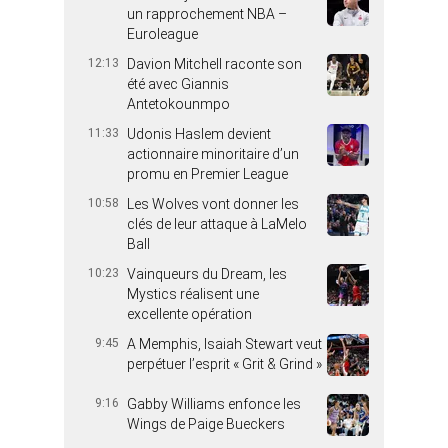
un rapprochement NBA –
Euroleague
12:13
Davion Mitchell raconte son
été avec Giannis
Antetokounmpo
11:33
Udonis Haslem devient
actionnaire minoritaire d’un
promu en Premier League
10:58
Les Wolves vont donner les
clés de leur attaque à LaMelo
Ball
10:23
Vainqueurs du Dream, les
Mystics réalisent une
excellente opération
9:45
A Memphis, Isaiah Stewart veut
perpétuer l’esprit « Grit & Grind »
9:16
Gabby Williams enfonce les
Wings de Paige Bueckers