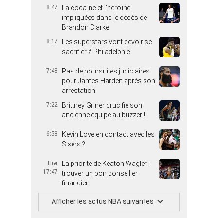
8:47
La cocaïne et l’héroïne
impliquées dans le décès de
Brandon Clarke
8:17
Les superstars vont devoir se
sacrifier à Philadelphie
7:48
Pas de poursuites judiciaires
pour James Harden après son
arrestation
7:22
Brittney Griner crucifie son
ancienne équipe au buzzer !
6:58
Kevin Love en contact avec les
Sixers ?
Hier
La priorité de Keaton Wagler :
17:47
trouver un bon conseiller
financier
Afficher les actus NBA suivantes