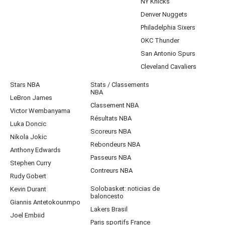
NY Knicks
Denver Nuggets
Philadelphia Sixers
OKC Thunder
San Antonio Spurs
Cleveland Cavaliers
Stars NBA
Stats / Classements
NBA
LeBron James
Classement NBA
Victor Wembanyama
Résultats NBA
Luka Doncic
Scoreurs NBA
Nikola Jokic
Rebondeurs NBA
Anthony Edwards
Passeurs NBA
Stephen Curry
Contreurs NBA
Rudy Gobert
Solobasket: noticias de
Kevin Durant
baloncesto
Giannis Antetokounmpo
Lakers Brasil
Joel Embiid
Paris sportifs France