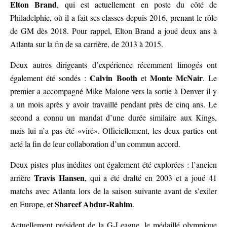
Elton Brand
, qui est actuellement en poste du côté de
Philadelphie, où il a fait ses classes depuis 2016, prenant le rôle
de GM dès 2018. Pour rappel, Elton Brand a joué deux ans à
Atlanta sur la fin de sa carrière, de 2013 à 2015.
Deux autres dirigeants d’expérience récemment limogés ont
Calvin Booth
Monte McNair
également été sondés :
et
. Le
premier a accompagné Mike Malone vers la sortie à Denver il y
a un mois après y avoir travaillé pendant près de cinq ans. Le
second a connu un mandat d’une durée similaire aux Kings,
mais lui n’a pas été «viré». Officiellement, les deux parties ont
acté la fin de leur collaboration d’un commun accord.
Deux pistes plus inédites ont également été explorées : l’ancien
Travis Hansen
arrière
, qui a été drafté en 2003 et a joué 41
matchs avec Atlanta lors de la saison suivante avant de s’exiler
Shareef Abdur-Rahim
en Europe, et
.
Actuellement président de la G-League, le médaillé olympique