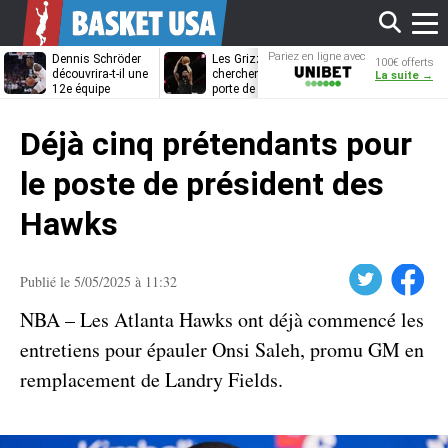
Affi
Pariez en ligne avec
Dennis Schröder
Les Grizzlies
Dwane Casey
100€ offerts
Unibet
découvrira-t-il une
cherchent déjà une
bientôt coach
La suite →
12e équipe
porte de sortie
Rome ?
différente ?
pour D’Angelo
le
Russell
Déjà cinq prétendants pour
men
le poste de président des
Hawks
Twitter
Facebook
Publié le 5/05/2025 à 11:32
NBA – Les Atlanta Hawks ont déjà commencé les
entretiens pour épauler Onsi Saleh, promu GM en
remplacement de Landry Fields.