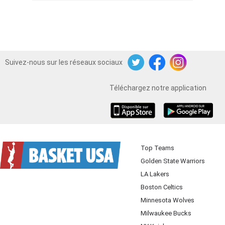
Suivez-nous sur les réseaux sociaux
Twitter
Facebook
Instagram
Téléchargez notre application
iOS
Android
Top Teams
Golden State Warriors
LA Lakers
Boston Celtics
Minnesota Wolves
Milwaukee Bucks