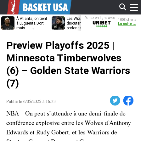
Affi
Pariez en ligne avec
À Atlanta, on tient
Les Wizards vont
Dennis Schrö
100€ offerts
Unibet
à Luguentz Dort
discuter
découvrira-t-il
La suite →
mais…
prolongation avec
12e équipe
Anthony Davis
différente ?
le
Preview Playoffs 2025 |
men
Minnesota Timberwolves
(6) – Golden State Warriors
(7)
Twitter
Facebook
Publié le 6/05/2025 à 16:33
NBA – On peut s’attendre à une demi-finale de
conférence explosive entre les Wolves d’Anthony
Edwards et Rudy Gobert, et les Warriors de