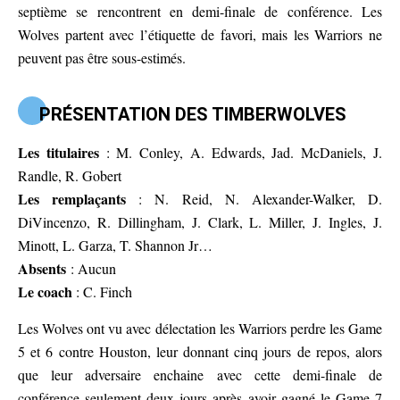
septième se rencontrent en demi-finale de conférence. Les
Wolves partent avec l’étiquette de favori, mais les Warriors ne
peuvent pas être sous-estimés.
PRÉSENTATION DES TIMBERWOLVES
Les titulaires
: M. Conley, A. Edwards, Jad. McDaniels, J.
Randle, R. Gobert
Les remplaçants
: N. Reid, N. Alexander-Walker, D.
DiVincenzo, R. Dillingham, J. Clark, L. Miller, J. Ingles, J.
Minott, L. Garza, T. Shannon Jr…
Absents
: Aucun
Le coach
: C. Finch
Les Wolves ont vu avec délectation les Warriors perdre les Game
5 et 6 contre Houston, leur donnant cinq jours de repos, alors
que leur adversaire enchaine avec cette demi-finale de
conférence seulement deux jours après avoir gagné le Game 7