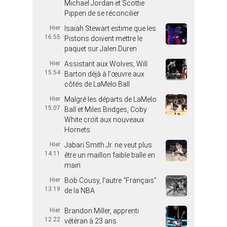
Michael Jordan et Scottie
Pippen de se réconcilier
Hier
Isaiah Stewart estime que les
16:55
Pistons doivent mettre le
paquet sur Jalen Duren
Hier
Assistant aux Wolves, Will
15:54
Barton déjà à l’œuvre aux
côtés de LaMelo Ball
Hier
Malgré les départs de LaMelo
15:07
Ball et Miles Bridges, Coby
White croit aux nouveaux
Hornets
Hier
Jabari Smith Jr. ne veut plus
14:11
être un maillon faible balle en
main
Hier
Bob Cousy, l’autre “Français”
13:19
de la NBA
Hier
Brandon Miller, apprenti
12:22
vétéran à 23 ans