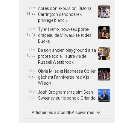
Hier
Après son expulsion, DiJonai
11:30
Carrington dénonce le «
privilège blanc »
Hier
Tyler Herro, nouveau porte-
10:42
drapeau de Milwaukee et des
Bucks
Hier
De son ancien playground à sa
10:03
propre école, l’autre vie de
Russell Westbrook
Hier
Olivia Miles et Napheesa Collier
9:28
gâchent l’anniversaire d’A’ja
Wilson
Hier
Josh Broghamer rejoint Sean
8:56
Sweeney sur le banc d’Orlando
Afficher les actus NBA suivantes