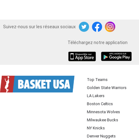
Suivez-nous sur les réseaux sociaux
Twitter
Facebook
Instagram
Téléchargez notre application
iOS
Android
Top Teams
Golden State Warriors
LA Lakers
Boston Celtics
Minnesota Wolves
Milwaukee Bucks
NY Knicks
Denver Nuggets