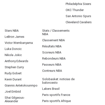
Philadelphia Sixers
OKC Thunder
San Antonio Spurs
Cleveland Cavaliers
Stars NBA
Stats / Classements
NBA
LeBron James
Classement NBA
Victor Wembanyama
Résultats NBA
Luka Doncic
Scoreurs NBA
Nikola Jokic
Rebondeurs NBA
Anthony Edwards
Passeurs NBA
Stephen Curry
Contreurs NBA
Rudy Gobert
Solobasket: noticias de
Kevin Durant
baloncesto
Giannis Antetokounmpo
Lakers Brasil
Joel Embiid
Paris sportifs France
Shai Gilgeous-
Paris sportifs Afrique
Alexander