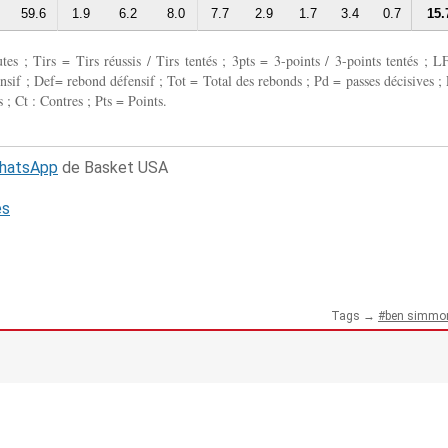
59.6
1.9
6.2
8.0
7.7
2.9
1.7
3.4
0.7
15.
 ; Tirs = Tirs réussis / Tirs tentés ; 3pts = 3-points / 3-points tentés ; L
fensif ; Def= rebond défensif ; Tot = Total des rebonds ; Pd = passes décisives ; 
 ; Ct : Contres ; Pts = Points.
WhatsApp
de Basket USA
és
Tags →
ben simmo