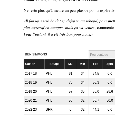
Ne reste plus qu’à mettre un peu plus de points espère I
«Il fait un sacré boulot en défense, au rebond, pour mett
plus agressif en attaque, mais ça va venir»
, commente 
Pour l’instant, il a été très bon pour nous.»
BEN SIMMONS
Pourcentage
Saison
Equipe
MJ
Min
Tirs
3pts
2017-18
PHL
81
34
54.5
0.0
2018-19
PHL
79
34
56.3
0.0
2019-20
PHL
57
35
58.0
28.6
2020-21
PHL
58
32
55.7
30.0
2022-23
BRK
6
32
44.1
0.0