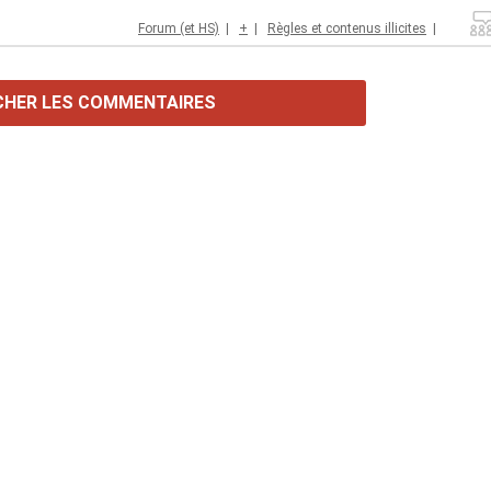
Forum (et HS)
|
+
|
Règles et contenus illicites
|
CHER LES COMMENTAIRES