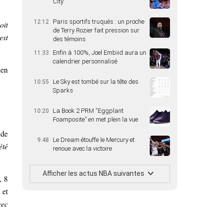
City
Paris sportifs truqués : un proche
12:12
oit
de Terry Rozier fait pression sur
est
des témoins
Enfin à 100%, Joel Embiid aura un
11:33
calendrier personnalisé
 en
Le Sky est tombé sur la tête des
10:55
Sparks
La Book 2 PRM “Eggplant
10:20
Foamposite” en met plein la vue
nde
Le Dream étouffe le Mercury et
9:48
été
renoue avec la victoire
Afficher les actus NBA suivantes
, 8
 et
vec