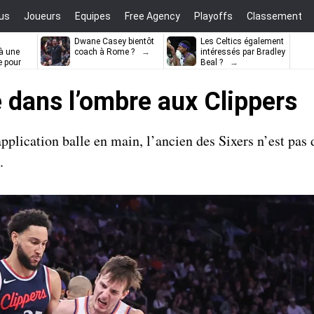
us
Joueurs
Equipes
Free Agency
Playoffs
Classement
Dwane Casey bientôt
Les Celtics également
à une
coach à Rome ?
intéressés par Bradley
e pour
Beal ?
ell
 dans l’ombre aux Clippers
plication balle en main, l’ancien des Sixers n’est pas 
.