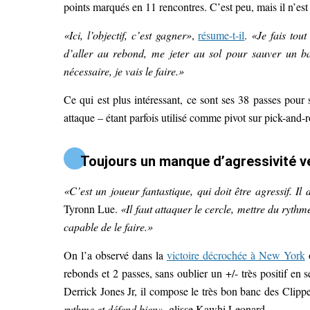
points marqués en 11 rencontres. C’est peu, mais il n’est
«Ici, l’objectif, c’est gagner»
,
résume-t-il
.
«Je fais tou
d’aller au rebond, me jeter au sol pour sauver un ba
nécessaire, je vais le faire.»
Ce qui est plus intéressant, ce sont ses 38 passes pou
attaque – étant parfois utilisé comme pivot sur pick-and-ro
Toujours un manque d’agressivité ve
«C’est un joueur fantastique, qui doit être agressif. Il d
Tyronn Lue.
«Il faut attaquer le cercle, mettre du rythm
capable de le faire.»
On l’a observé dans la
victoire décrochée à New York
o
rebonds et 2 passes, sans oublier un +/- très positif 
Derrick Jones Jr, il compose le très bon banc des Clipp
rythme et défend bien»
, glisse Kawhi Leonard.