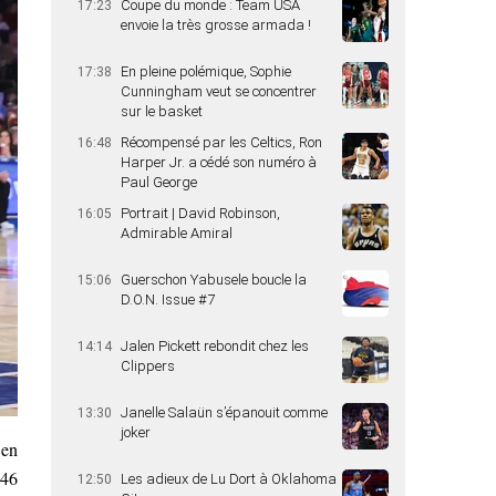
Coupe du monde : Team USA
17:23
envoie la très grosse armada !
En pleine polémique, Sophie
17:38
Cunningham veut se concentrer
sur le basket
Récompensé par les Celtics, Ron
16:48
Harper Jr. a cédé son numéro à
Paul George
Portrait | David Robinson,
16:05
Admirable Amiral
Guerschon Yabusele boucle la
15:06
D.O.N. Issue #7
Jalen Pickett rebondit chez les
14:14
Clippers
Janelle Salaün s’épanouit comme
13:30
joker
 en
 46
Les adieux de Lu Dort à Oklahoma
12:50