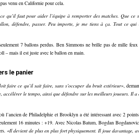
 pas venu en Californie pour cela.
t ce qu’il faut pour aider l’équipe à remporter des matches. Que ce s
llon, défendre, passer. Peu importe, je me tiens à ça. Tout ce qui 
r seulement 7 ballons perdus. Ben Simmons ne brille pas de mille feux
ll – mais il est juste avec le ballon en main.
rs le panier
oit faire ce qu’il sait faire, sans s’occuper du bruit extérieur»
, dema
e, accélérer le tempo, ainsi que défendre sur les meilleurs joueurs. Il a 
ù l’ancien de Philadelphie et Brooklyn a été intéressant avec 2 points
en seulement 16 minutes : +19. Avec Nicolas Batum, Bogdan Bogdanovic
ers.
«Il devient de plus en plus fort physiquement. Il joue davantage, a