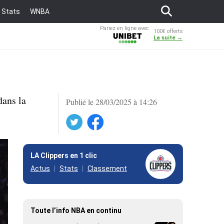
Stats
WNBA
Pariez en ligne avec
100€ offerts
Unibet
La suite →
dans la
Publié le 28/03/2025 à 14:26
Twitter
Facebook
LA Clippers en 1 clic
Actus
Stats
Classement
Toute l’info NBA en continu