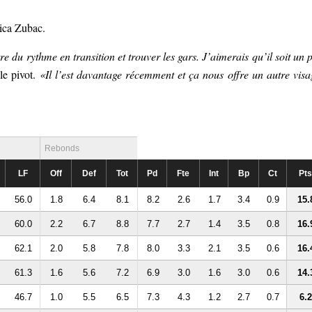
vica Zubac.
re du rythme en transition et trouver les gars. J’aimerais qu’il soit un 
le pivot.
«Il l’est davantage récemment et ça nous offre un autre visa
Rebonds
LF
Off
Def
Tot
Pd
Fte
Int
Bp
Ct
Pts
56.0
1.8
6.4
8.1
8.2
2.6
1.7
3.4
0.9
15.
60.0
2.2
6.7
8.8
7.7
2.7
1.4
3.5
0.8
16.
62.1
2.0
5.8
7.8
8.0
3.3
2.1
3.5
0.6
16.
61.3
1.6
5.6
7.2
6.9
3.0
1.6
3.0
0.6
14.
46.7
1.0
5.5
6.5
7.3
4.3
1.2
2.7
0.7
6.2