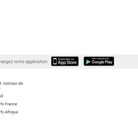
hargez notre application
Android
: noticias de
o
il
ifs France
ifs Afrique