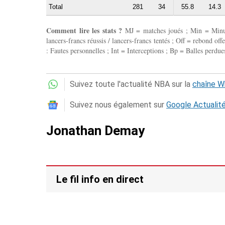
Total
281
34
55.8
14.3
Comment lire les stats ?
MJ = matches joués ; Min = Minutes
lancers-francs réussis / lancers-francs tentés ; Off = rebond of
: Fautes personnelles ; Int = Interceptions ; Bp = Balles perdues
Suivez toute l'actualité NBA sur la
chaîne 
Suivez nous également sur
Google Actualit
Jonathan Demay
Le fil info en direct