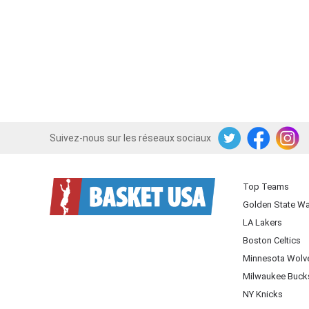
Suivez-nous sur les réseaux sociaux
Twitter
Facebook
Instagram
Top Teams
Golden State Wa
LA Lakers
Boston Celtics
Minnesota Wolv
Milwaukee Buck
NY Knicks