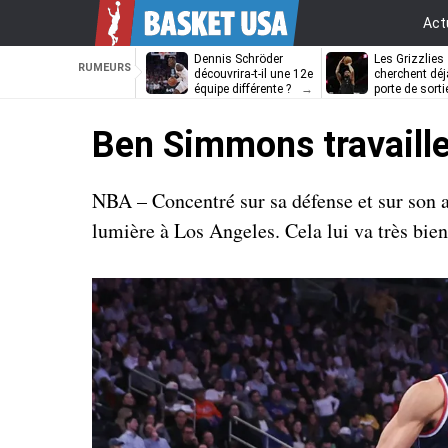
Act
Dennis Schröder
Les Grizzlies
RUMEURS
découvrira-t-il une 12e
cherchent déj
équipe différente ?
porte de sorti
D’Angelo Russ
Ben Simmons travaille
NBA – Concentré sur sa défense et sur son ap
lumière à Los Angeles. Cela lui va très bien