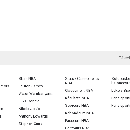
Téléc
iOS
Stars NBA
Stats / Classements
Solobasket
NBA
baloncest
rriors
LeBron James
Classement NBA
Lakers Bras
Victor Wembanyama
Résultats NBA
Paris sport
Luka Doncic
Scoreurs NBA
Paris sport
es
Nikola Jokic
Rebondeurs NBA
s
Anthony Edwards
Passeurs NBA
Stephen Curry
Contreurs NBA