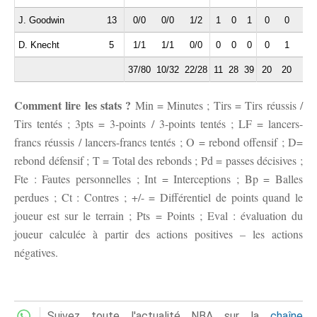
J. Goodwin
13
0/0
0/0
1/2
1
0
1
0
0
0
D. Knecht
5
1/1
1/1
0/0
0
0
0
0
1
0
37/80
10/32
22/28
11
28
39
20
20
7
Comment lire les stats ?
Min = Minutes ; Tirs = Tirs réussis /
Tirs tentés ; 3pts = 3-points / 3-points tentés ; LF = lancers-
francs réussis / lancers-francs tentés ; O = rebond offensif ; D=
rebond défensif ; T = Total des rebonds ; Pd = passes décisives ;
Fte : Fautes personnelles ; Int = Interceptions ; Bp = Balles
perdues ; Ct : Contres ; +/- = Différentiel de points quand le
joueur est sur le terrain ; Pts = Points ; Eval : évaluation du
joueur calculée à partir des actions positives – les actions
négatives.
Suivez toute l'actualité NBA sur la
chaîne