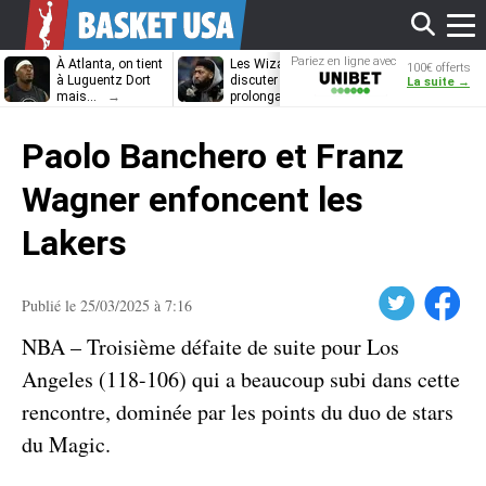
Affi
Pariez en ligne avec
À Atlanta, on tient
Les Wizards vont
Dennis Schrö
100€ offerts
Unibet
à Luguentz Dort
discuter
découvrira-t-il
La suite →
mais…
prolongation avec
12e équipe
Anthony Davis
différente ?
le
Paolo Banchero et Franz
men
Wagner enfoncent les
Lakers
Twitter
Facebook
Publié le 25/03/2025 à 7:16
NBA – Troisième défaite de suite pour Los
Angeles (118-106) qui a beaucoup subi dans cette
rencontre, dominée par les points du duo de stars
du Magic.