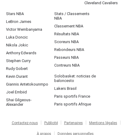
Cleveland Cavaliers
Stars NBA
Stats / Classements
NBA
LeBron James
Classement NBA
Victor Wembanyama
Résultats NBA
Luka Doncic
Scoreurs NBA
Nikola Jokic
Rebondeurs NBA
Anthony Edwards
Passeurs NBA
Stephen Curry
Contreurs NBA
Rudy Gobert
Solobasket: noticias de
Kevin Durant
baloncesto
Giannis Antetokounmpo
Lakers Brasil
Joel Embiid
Paris sportifs France
Shai Gilgeous-
Paris sportifs Afrique
Alexander
Contactez-nous
Publicité
Partenaires
Mentions légales
À propos
Données personnelles