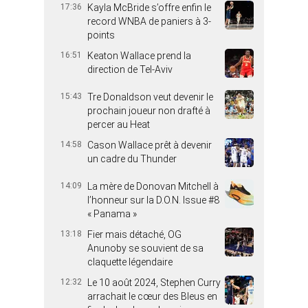
17:36
Kayla McBride s’offre enfin le
record WNBA de paniers à 3-
points
16:51
Keaton Wallace prend la
direction de Tel-Aviv
15:43
Tre Donaldson veut devenir le
prochain joueur non drafté à
percer au Heat
14:58
Cason Wallace prêt à devenir
un cadre du Thunder
14:09
La mère de Donovan Mitchell à
l’honneur sur la D.O.N. Issue #8
« Panama »
13:18
Fier mais détaché, OG
Anunoby se souvient de sa
claquette légendaire
12:32
Le 10 août 2024, Stephen Curry
arrachait le cœur des Bleus en