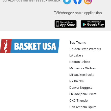
Suivez-nous sur les réseaux sociaux
Twitter
Facebook
Instagram
Téléchargez notre application
iOS
Android
Top Teams
Golden State Warriors
LA Lakers
Boston Celtics
Minnesota Wolves
Milwaukee Bucks
NY Knicks
Denver Nuggets
Philadelphia Sixers
OKC Thunder
San Antonio Spurs