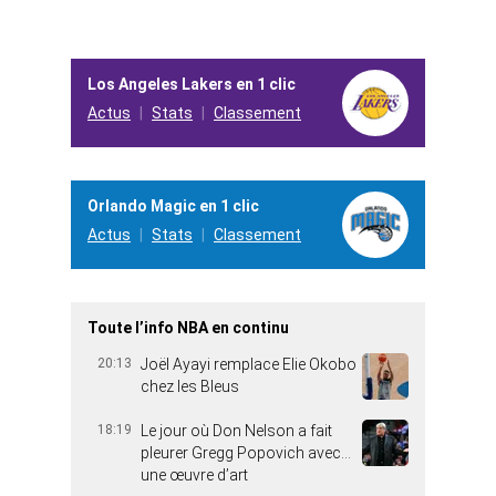
Los Angeles Lakers en 1 clic
Actus
Stats
Classement
Orlando Magic en 1 clic
Actus
Stats
Classement
Toute l’info NBA en continu
20:13
Joël Ayayi remplace Elie Okobo
chez les Bleus
18:19
Le jour où Don Nelson a fait
pleurer Gregg Popovich avec…
une œuvre d’art