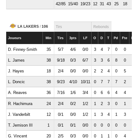
42/85
15/40
19/23
12
31
43
25
18
6
LA LAKERS
/
106
Tirs
Rebonds
Joueurs
Min
Tirs
3pts
LF
O
D
T
Pd
Fte
Int
D. Finney-Smith
35
5/7
4/6
0/0
3
4
7
0
0
2
L. James
38
9/18
0/3
6/7
3
3
6
8
0
0
J. Hayes
18
2/4
0/0
0/0
2
2
4
0
5
0
L. Doncic
38
9/23
4/10
10/11
0
7
7
7
2
1
A. Reaves
36
7/16
1/6
3/4
0
6
6
4
4
0
R. Hachimura
24
2/4
0/2
1/2
1
2
3
0
1
1
J. Vanderbilt
12
0/1
0/0
1/2
1
3
4
1
3
1
T. Jemison III
1
0/1
0/1
0/0
0
0
0
0
0
0
G. Vincent
20
2/5
0/3
0/0
0
1
1
0
4
2