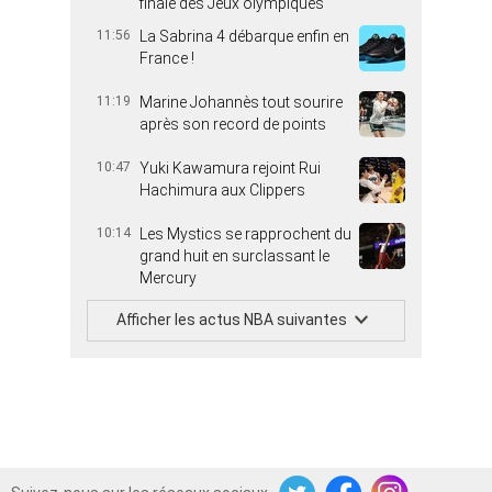
finale des Jeux olympiques
11:56
La Sabrina 4 débarque enfin en
France !
11:19
Marine Johannès tout sourire
après son record de points
10:47
Yuki Kawamura rejoint Rui
Hachimura aux Clippers
10:14
Les Mystics se rapprochent du
grand huit en surclassant le
Mercury
Afficher les actus NBA suivantes