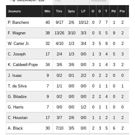
ORLANDO
/
118
Tirs
Rebonds
Joueurs
Min
Tirs
3pts
LF
O
D
T
Pd
Fte
Int
P. Banchero
40
9/17
2/6
10/12
0
7
7
1
2
0
F. Wagner
38
13/26
3/10
3/3
0
5
5
9
2
1
W. Carter Jr.
32
4/10
1/3
3/4
3
5
8
0
2
0
C. Joseph
17
2/4
1/3
0/0
1
3
4
5
3
0
K. Caldwell-Pope
34
3/6
3/6
0/0
3
1
4
3
2
0
J. Isaac
9
0/2
0/1
2/2
0
2
2
0
0
1
T. da Silva
7
1/1
0/0
0/0
0
1
1
0
1
1
G. Bitadze
9
0/2
0/0
0/0
2
2
4
0
2
1
G. Harris
7
0/0
0/0
1/2
0
1
1
0
0
1
C. Houstan
17
3/7
2/6
0/0
1
1
2
1
2
0
A. Black
30
7/10
3/5
0/0
2
3
5
6
2
1