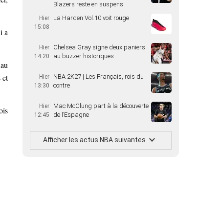
Blazers reste en suspens
La Harden Vol.10 voit rouge
Hier
15:08
i a
Chelsea Gray signe deux paniers
Hier
au buzzer historiques
14:20
 au
 et
NBA 2K27 | Les Français, rois du
Hier
contre
13:30
Mac McClung part à la découverte
Hier
ois
de l’Espagne
12:45
Afficher les actus NBA suivantes