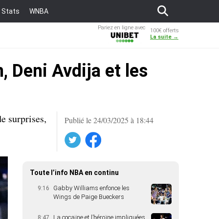
Stats
WNBA
Pariez en ligne avec
100€ offerts
Unibet
La suite →
 Deni Avdija et les
e surprises,
Publié le 24/03/2025 à 18:44
Twitter
Facebook
Toute l’info NBA en continu
Gabby Williams enfonce les
9:16
Wings de Paige Bueckers
La cocaïne et l’héroïne impliquées
8:47