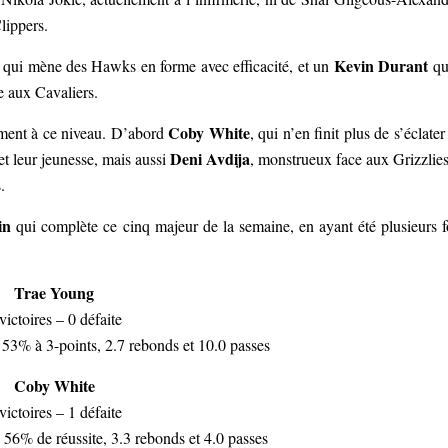
lippers.
Kevin Durant
, qui mène des Hawks en forme avec efficacité, et un
qu
e aux Cavaliers.
Coby White
cément à ce niveau. D’abord
, qui n’en finit plus de s’éclater
Deni Avdija
et leur jeunesse, mais aussi
, monstrueux face aux Grizzlies
.
in
qui complète ce cinq majeur de la semaine, en ayant été plusieurs f
Trae Young
victoires – 0 défaite
53% à 3-points, 2.7 rebonds et 10.0 passes
Coby White
victoires – 1 défaite
56% de réussite, 3.3 rebonds et 4.0 passes