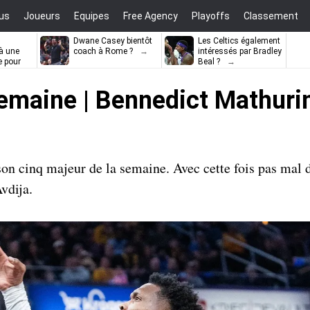
us
Joueurs
Equipes
Free Agency
Playoffs
Classement
Dwane Casey bientôt
Les Celtics également
à une
coach à Rome ?
intéressés par Bradley
e pour
Beal ?
ell
emaine | Bennedict Mathurin,
 cinq majeur de la semaine. Avec cette fois pas mal d
vdija.