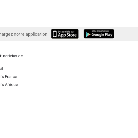
hargez notre application
Android
: noticias de
o
il
ifs France
ifs Afrique