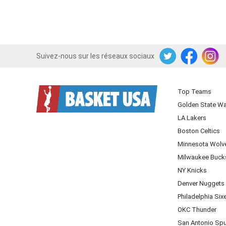
Suivez-nous sur les réseaux sociaux
Twitter
Facebook
Instagram
Top Teams
Golden State Wa
LA Lakers
Boston Celtics
Minnesota Wolv
Milwaukee Buck
NY Knicks
Denver Nuggets
Philadelphia Six
OKC Thunder
San Antonio Sp