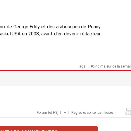
voix de George Eddy et des arabesques de Penny
BasketUSA en 2008, avant d'en devenir rédacteur
Tags →
cinq majeur de la sema
Forum (et HS)
|
+
|
Règles et contenus illicites
|