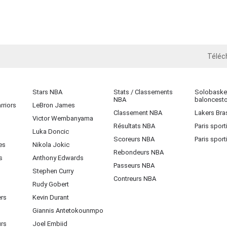
Téléc
iOS
Stars NBA
Stats / Classements
Solobasket
NBA
baloncest
rriors
LeBron James
Classement NBA
Lakers Bras
Victor Wembanyama
Résultats NBA
Paris sport
Luka Doncic
Scoreurs NBA
Paris sport
es
Nikola Jokic
Rebondeurs NBA
s
Anthony Edwards
Passeurs NBA
Stephen Curry
Contreurs NBA
Rudy Gobert
ers
Kevin Durant
Giannis Antetokounmpo
urs
Joel Embiid