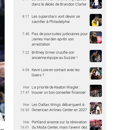
dans le décès de Brandon Clarke
Les superstars vont devoir se
8:17
sacrifier à Philadelphie
Pas de poursuites judiciaires pour
7:48
James Harden après son
arrestation
Brittney Griner crucifie son
7:22
ancienne équipe au buzzer !
Kevin Love en contact avec les
6:58
Sixers ?
La priorité de Keaton Wagler :
Hier
trouver un bon conseiller financier
17:47
Les Dallas Wings débarquent à
Hier
l’American Airlines Center en 2027
16:50
Portland avance sur la rénovation
Hier
du Moda Center, mais l’avenir des
16:01
er,