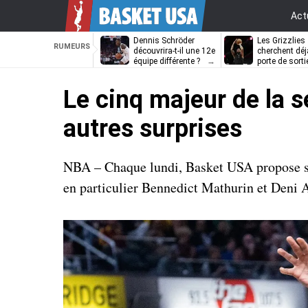
Act
Dennis Schröder
Les Grizzlies
RUMEURS
découvrira-t-il une 12e
cherchent déj
équipe différente ?
porte de sorti
D’Angelo Russ
Le cinq majeur de la s
autres surprises
NBA – Chaque lundi, Basket USA propose son
en particulier Bennedict Mathurin et Deni A