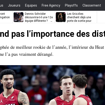
us
Joueurs
Equipes
Free Agency
Playoffs
Classement
vont
Dennis Schröder
Les Grizzlies
ongation
découvrira-t-il une 12e
cherchent déjà une
équipe différente ?
porte de sortie pour
D’Angelo Russell
nd pas l’importance des dist
hée de meilleur rookie de l’année, l’intérieur du Heat 
ne l’a pas vraiment dérangé.