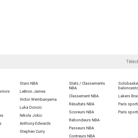
Téléc
iOS
Stars NBA
Stats / Classements
Solobasket
NBA
baloncest
rriors
LeBron James
Classement NBA
Lakers Bras
Victor Wembanyama
Résultats NBA
Paris sport
Luka Doncic
Scoreurs NBA
Paris sport
es
Nikola Jokic
Rebondeurs NBA
s
Anthony Edwards
Passeurs NBA
Stephen Curry
Contreurs NBA