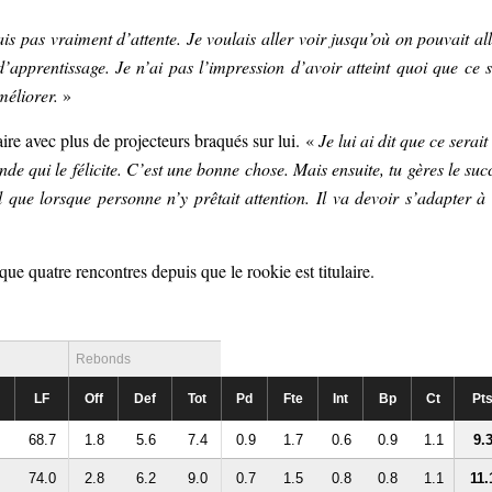
is pas vraiment d’attente. Je voulais aller voir jusqu’où on pouvait all
apprentissage. Je n’ai pas l’impression d’avoir atteint quoi que ce s
méliorer.
»
re avec plus de projecteurs braqués sur lui. «
Je lui ai dit que ce serait
nde qui le félicite. C’est une bonne chose. Mais ensuite, tu gères le suc
l que lorsque personne n’y prêtait attention. Il va devoir s’adapter à
que quatre rencontres depuis que le rookie est titulaire.
Rebonds
LF
Off
Def
Tot
Pd
Fte
Int
Bp
Ct
Pt
68.7
1.8
5.6
7.4
0.9
1.7
0.6
0.9
1.1
9.
74.0
2.8
6.2
9.0
0.7
1.5
0.8
0.8
1.1
11.