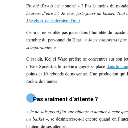
Frustré d’avoir été « snobé » ? Pas le moins du mo
heureux d’être ici. Je veux juste jouer au basket. Tout c
15e choix de la dernière Draft
.
Celui-ci ne semble pas jouer dans l’humilité de façade q
membre du personnel du Heat : «
Je ne comprends pas p
si importantes.
»
C’est dit, Kel’el Ware préfère se concentrer sur son je
d’Erik Spoelstra, le rookie a gagné sa place
dans le ci
points et 10 rebonds de moyenne. Une production qui l
rookie de l’année.
Pas vraiment d’attente ?
«
Je ne sais pas si j’ai une réponse à donner à cette que
au basket
», se désintéresse-t-il encore quand on l’int
hauteur de ses attentes.