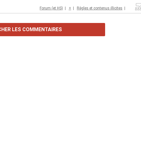
Forum (et HS)
|
+
|
Règles et contenus illicites
|
CHER LES COMMENTAIRES