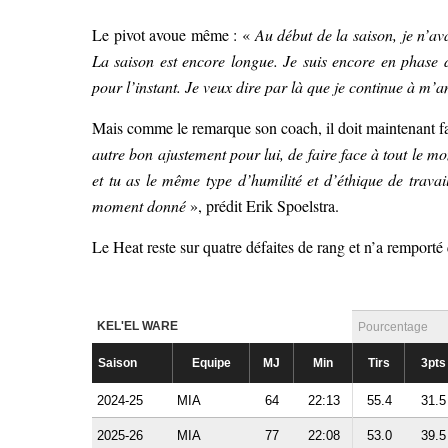
Le pivot avoue même : «
Au début de la saison, je n’ava
La saison est encore longue. Je suis encore en phase d’
pour l’instant. Je veux dire par là que je continue à m’a
Mais comme le remarque son coach, il doit maintenant fai
autre bon ajustement pour lui, de faire face à tout le mo
et tu as le même type d’humilité et d’éthique de travai
moment donné
», prédit Erik Spoelstra.
Le Heat reste sur quatre défaites de rang et n’a remporté 
KEL'EL WARE
Pourcentage
Saison
Equipe
MJ
Min
Tirs
3pts
2024-25
MIA
64
22:13
55.4
31.5
2025-26
MIA
77
22:08
53.0
39.5