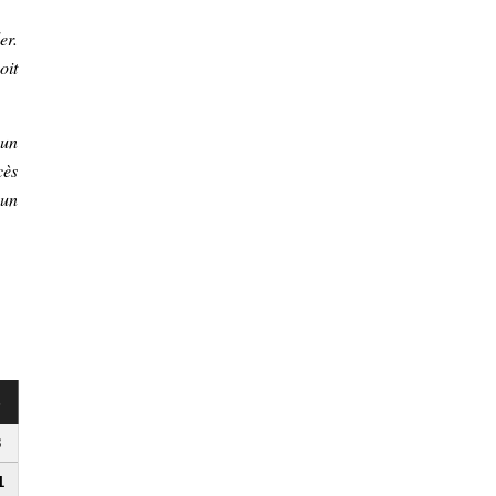
er.
oit
 un
cès
 un
s
3
1