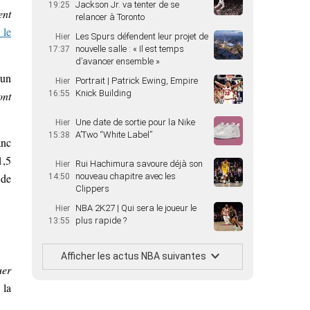
Jackson Jr. va tenter de se
19:25
ent
relancer à Toronto
 le
Les Spurs défendent leur projet de
Hier
nouvelle salle : « Il est temps
17:37
d’avancer ensemble »
 un
Portrait | Patrick Ewing, Empire
Hier
Knick Building
16:55
ont
Une date de sortie pour la Nike
Hier
A’Two “White Label”
15:38
anc
1,5
Rui Hachimura savoure déjà son
Hier
nouveau chapitre avec les
de
14:50
Clippers
NBA 2K27 | Qui sera le joueur le
Hier
plus rapide ?
13:55
Afficher les actus NBA suivantes
uer
 la