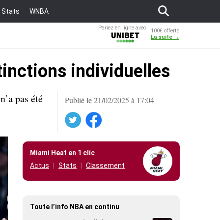
Stats
WNBA
Pariez en ligne avec
100€ offerts
Unibet
La suite →
inctions individuelles
n’a pas été
Publié le 21/02/2025 à 17:04
Twitter
Facebook
Miami Heat en 1 clic
Actus
Stats
Classement
Toute l’info NBA en continu