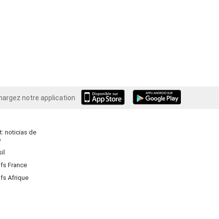
hargez notre application
Android
: noticias de
o
il
ifs France
ifs Afrique