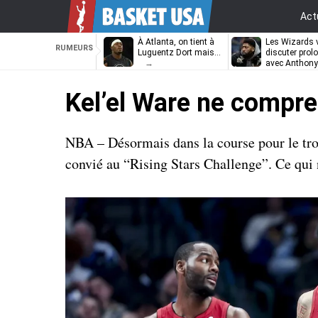
Act
À Atlanta, on tient à
Les Wizards 
RUMEURS
Luguentz Dort mais…
discuter prol
avec Anthony
Davis
Kel’el Ware ne compre
NBA – Désormais dans la course pour le trop
convié au “Rising Stars Challenge”. Ce qui 