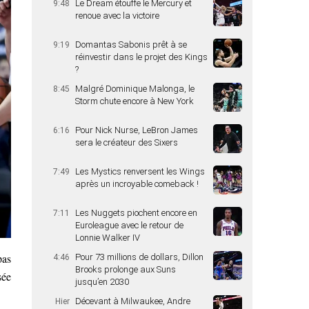
Le Dream étouffe le Mercury et
9:48
renoue avec la victoire
Domantas Sabonis prêt à se
9:19
réinvestir dans le projet des Kings
?
Malgré Dominique Malonga, le
8:45
Storm chute encore à New York
Pour Nick Nurse, LeBron James
6:16
sera le créateur des Sixers
Les Mystics renversent les Wings
7:49
après un incroyable comeback !
Les Nuggets piochent encore en
7:11
Euroleague avec le retour de
Lonnie Walker IV
pas
Pour 73 millions de dollars, Dillon
4:46
Brooks prolonge aux Suns
sée
jusqu’en 2030
Décevant à Milwaukee, Andre
Hier