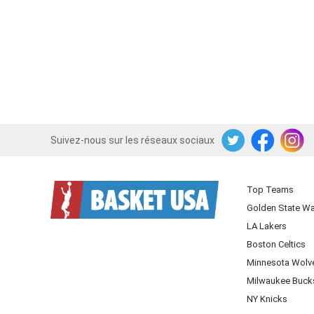
Suivez-nous sur les réseaux sociaux
Twitter
Facebook
Instagram
Top Teams
Golden State Wa
LA Lakers
Boston Celtics
Minnesota Wolv
Milwaukee Buck
NY Knicks