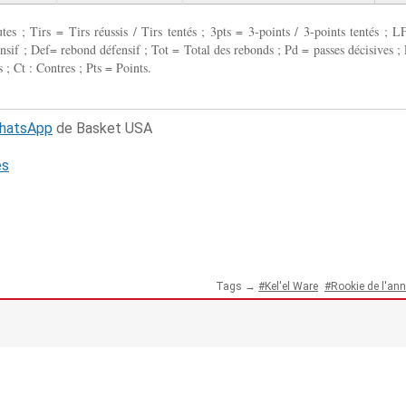
 ; Tirs = Tirs réussis / Tirs tentés ; 3pts = 3-points / 3-points tentés ; L
fensif ; Def= rebond défensif ; Tot = Total des rebonds ; Pd = passes décisives ; 
 ; Ct : Contres ; Pts = Points.
WhatsApp
de Basket USA
és
Tags →
Kel'el Ware
Rookie de l'an