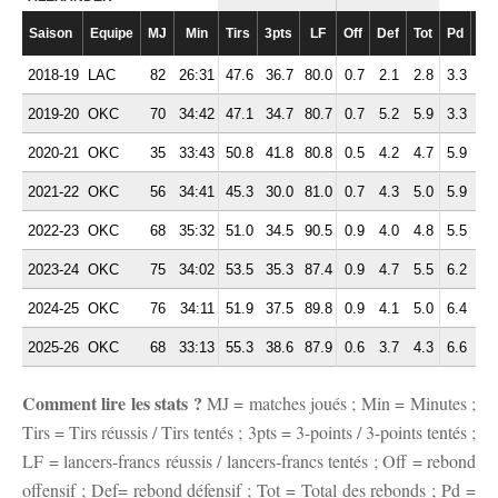
Saison
Equipe
MJ
Min
Tirs
3pts
LF
Off
Def
Tot
Pd
Fte
2018-19
LAC
82
26:31
47.6
36.7
80.0
0.7
2.1
2.8
3.3
2.
2019-20
OKC
70
34:42
47.1
34.7
80.7
0.7
5.2
5.9
3.3
1.
2020-21
OKC
35
33:43
50.8
41.8
80.8
0.5
4.2
4.7
5.9
2.
2021-22
OKC
56
34:41
45.3
30.0
81.0
0.7
4.3
5.0
5.9
2.
2022-23
OKC
68
35:32
51.0
34.5
90.5
0.9
4.0
4.8
5.5
2.
2023-24
OKC
75
34:02
53.5
35.3
87.4
0.9
4.7
5.5
6.2
2.
2024-25
OKC
76
34:11
51.9
37.5
89.8
0.9
4.1
5.0
6.4
2.
2025-26
OKC
68
33:13
55.3
38.6
87.9
0.6
3.7
4.3
6.6
2.
Comment lire les stats ?
MJ = matches joués ; Min = Minutes ;
Tirs = Tirs réussis / Tirs tentés ; 3pts = 3-points / 3-points tentés ;
LF = lancers-francs réussis / lancers-francs tentés ; Off = rebond
offensif ; Def= rebond défensif ; Tot = Total des rebonds ; Pd =