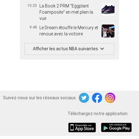
10:20
La Book 2 PRM “Eggplant
Foamposite” en met plein la
vue
9:48
Le Dream étouffe le Mercury et
renoue avec la victoire
Afficher les actus NBA suivantes
Suivez-nous sur les réseaux sociaux
Twitter
Facebook
Instagram
Téléchargez notre application
iOS
Android