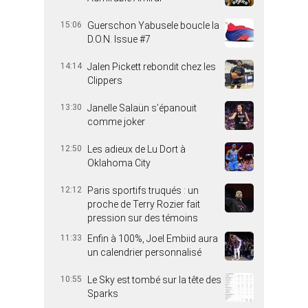
15:06
Guerschon Yabusele boucle la
D.O.N. Issue #7
14:14
Jalen Pickett rebondit chez les
Clippers
13:30
Janelle Salaün s’épanouit
comme joker
12:50
Les adieux de Lu Dort à
Oklahoma City
12:12
Paris sportifs truqués : un
proche de Terry Rozier fait
pression sur des témoins
11:33
Enfin à 100%, Joel Embiid aura
un calendrier personnalisé
10:55
Le Sky est tombé sur la tête des
Sparks