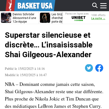
Affi
Pariez en ligne avec
Dennis Schröder
Les Grizzlies
Dwane Casey
100€ offerts
Unibet
découvrira-t-il une
cherchent déjà une
bientôt coach
La suite →
12e équipe
porte de sortie
Rome ?
différente ?
pour D’Angelo
le
Russell
Superstar silencieuse et
men
discrète… L’insaisissable
Shai Gilgeous-Alexander
Twitter
Facebook
Publié le 15/02/2025 à 14:16
Modifié le 15/02/2025 à 16:47
NBA – Dominant comme jamais cette saison,
Shai Gilgeous-Alexander reste une star différente.
Plus proche de Nikola Jokic et Tim Duncan que
des médiatiques LeBron James et Stephen Curry.