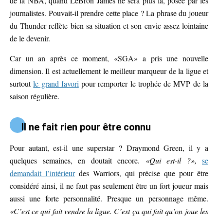
de la NBA, quand LeBron James ne sera plus là, posée par les
journalistes. Pouvait-il prendre cette place ? La phrase du joueur
du Thunder reflète bien sa situation et son envie assez lointaine
de le devenir.
Car un an après ce moment, «SGA» a pris une nouvelle
dimension. Il est actuellement le meilleur marqueur de la ligue et
surtout
le grand favori
pour remporter le trophée de MVP de la
saison régulière.
Il ne fait rien pour être connu
Pour autant, est-il une superstar ? Draymond Green, il y a
quelques semaines, en doutait encore.
«Qui est-il ?»,
se
demandait l’intérieur
des Warriors, qui précise que pour être
considéré ainsi, il ne faut pas seulement être un fort joueur mais
aussi une forte personnalité. Presque un personnage même.
«C’est ce qui fait vendre la ligue. C’est ça qui fait qu’on joue les