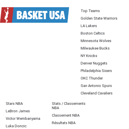
Top Teams
Golden State Warriors
LA Lakers
Boston Celtics
Minnesota Wolves
Milwaukee Bucks
NY Knicks
Denver Nuggets
Philadelphia Sixers
OKC Thunder
San Antonio Spurs
Cleveland Cavaliers
Stars NBA
Stats / Classements
NBA
LeBron James
Classement NBA
Victor Wembanyama
Résultats NBA
Luka Doncic