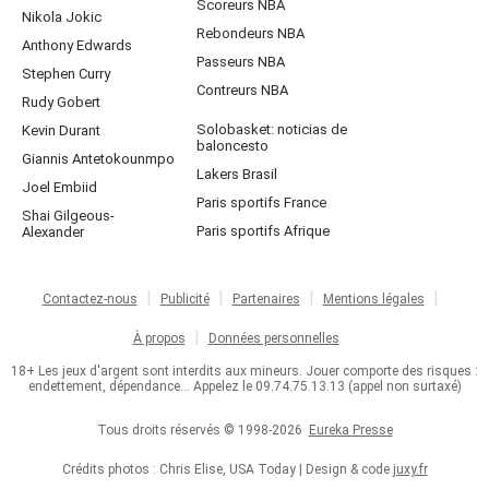
Scoreurs NBA
Nikola Jokic
Rebondeurs NBA
Anthony Edwards
Passeurs NBA
Stephen Curry
Contreurs NBA
Rudy Gobert
Solobasket: noticias de
Kevin Durant
baloncesto
Giannis Antetokounmpo
Lakers Brasil
Joel Embiid
Paris sportifs France
Shai Gilgeous-
Paris sportifs Afrique
Alexander
Contactez-nous
Publicité
Partenaires
Mentions légales
À propos
Données personnelles
18+ Les jeux d'argent sont interdits aux mineurs. Jouer comporte des risques :
endettement, dépendance... Appelez le 09.74.75.13.13 (appel non surtaxé)
Tous droits réservés © 1998-2026
Eureka Presse
Crédits photos : Chris Elise, USA Today | Design & code
juxy.fr