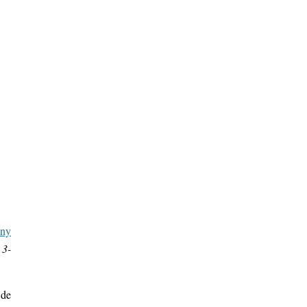
ony
 3-
 de