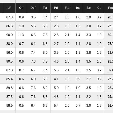
LF
Off
Def
Tot
Pd
Fte
Int
Bp
Ct
Pts
87.3
0.9
3.5
4.4
2.4
1.5
1.0
2.9
0.9
20.
86.3
1.0
5.5
6.5
2.8
1.8
1.3
3.0
0.7
25.
90.0
1.3
6.3
7.6
2.8
2.1
1.4
3.3
1.0
30.
88.0
0.7
6.1
6.8
2.7
2.0
1.1
2.8
1.0
27.
86.0
0.6
7.4
8.0
3.5
2.0
1.3
3.8
1.2
28.
90.5
0.6
7.3
7.9
4.6
1.8
1.4
3.5
1.3
28.
87.3
0.7
6.7
7.4
5.5
2.1
1.3
3.5
0.7
32.
85.4
0.6
6.0
6.6
4.1
1.5
0.9
2.7
0.9
25.
89.8
0.6
7.6
8.2
5.0
1.9
1.0
3.5
1.2
28.
87.5
0.6
7.6
8.3
4.8
1.9
1.1
2.2
1.6
25.
88.9
0.5
6.4
6.8
5.4
2.0
0.7
3.0
1.8
26.