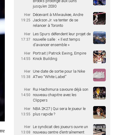
Brooks prolonge aux Suns
jusqu’en 2030
Décevant à Milwaukee, Andre
Hier
Jackson Jr. va tenter de se
19:25
relancer à Toronto
Les Spurs défendent leur projet de
Hier
nouvelle salle : « Il est temps
17:37
d’avancer ensemble »
Portrait | Patrick Ewing, Empire
Hier
Knick Building
14:55
Une date de sortie pour la Nike
Hier
A’Two “White Label”
15:38
Rui Hachimura savoure déjà son
Hier
nouveau chapitre avec les
14:50
Clippers
NBA 2K27 | Qui sera le joueur le
Hier
plus rapide ?
13:55
Le syndicat des joueurs ouvre un
Hier
rre
nouveau centre d’entraînement
13:08