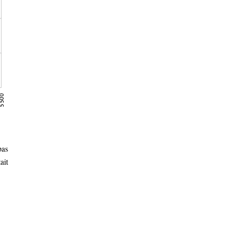
pas
ait