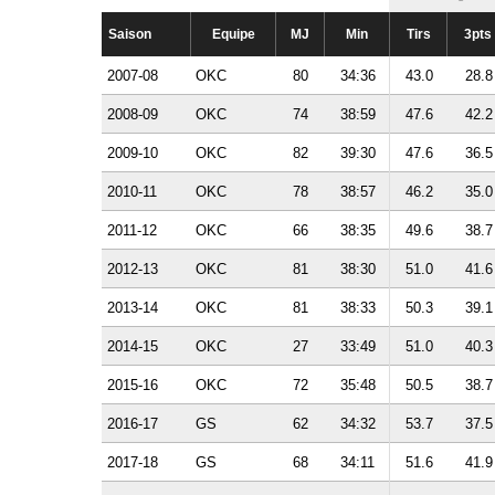
Saison
Equipe
MJ
Min
Tirs
3pts
2007-08
OKC
80
34:36
43.0
28.8
2008-09
OKC
74
38:59
47.6
42.2
2009-10
OKC
82
39:30
47.6
36.5
2010-11
OKC
78
38:57
46.2
35.0
2011-12
OKC
66
38:35
49.6
38.7
2012-13
OKC
81
38:30
51.0
41.6
2013-14
OKC
81
38:33
50.3
39.1
2014-15
OKC
27
33:49
51.0
40.3
2015-16
OKC
72
35:48
50.5
38.7
2016-17
GS
62
34:32
53.7
37.5
2017-18
GS
68
34:11
51.6
41.9