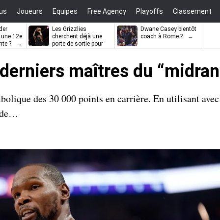
us
Joueurs
Equipes
Free Agency
Playoffs
Classement
der
Les Grizzlies
Dwane Casey bientôt
l une 12e
cherchent déjà une
coach à Rome ?
nte ?
porte de sortie pour
D’Angelo Russell
 derniers maîtres du “midra
lique des 30 000 points en carrière. En utilisant avec 
tude…