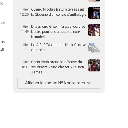
ne,
Quand Nicolas Batum terrassait
Hier
la Slovénie d’un contre d’anthologie
12:20
 ce
Draymond Green n’a pas voulu se
Hier
battre pour une clause de non-
11:49
transfert
ins
La A.E. 2 “Year of the Horse” arrive
Hier
lus
au galop
11:11
Chris Bosh prend la défense du
Hier
soi-disant « ring chaser » LeBron
10:31
James
Afficher les actus NBA suivantes