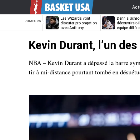
Act
Les Wizards vont
Dennis Schrö
RUMEURS
discuter prolongation
découvrira-t-i
avec Anthony
équipe différe
Davis
Kevin Durant, l’un des
NBA – Kevin Durant a dépassé la barre symbo
tir à mi-distance pourtant tombé en désué