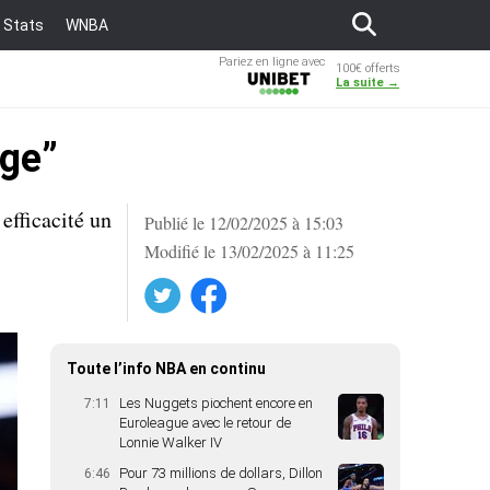
Stats
WNBA
Pariez en ligne avec
100€ offerts
Unibet
La suite →
nge”
efficacité un
Publié le 12/02/2025 à 15:03
Modifié le 13/02/2025 à 11:25
Twitter
Facebook
Toute l’info NBA en continu
Les Nuggets piochent encore en
7:11
Euroleague avec le retour de
Lonnie Walker IV
Pour 73 millions de dollars, Dillon
6:46