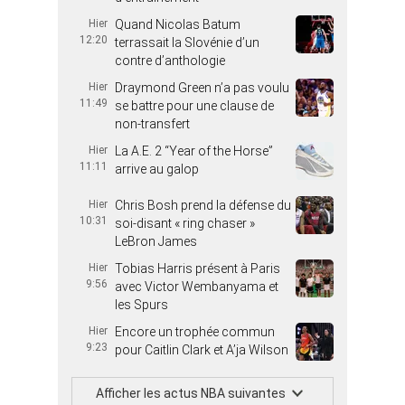
Hier
Quand Nicolas Batum
12:20
terrassait la Slovénie d’un
contre d’anthologie
Hier
Draymond Green n’a pas voulu
11:49
se battre pour une clause de
non-transfert
Hier
La A.E. 2 “Year of the Horse”
11:11
arrive au galop
Hier
Chris Bosh prend la défense du
10:31
soi-disant « ring chaser »
LeBron James
Hier
Tobias Harris présent à Paris
9:56
avec Victor Wembanyama et
les Spurs
Hier
Encore un trophée commun
9:23
pour Caitlin Clark et A’ja Wilson
Afficher les actus NBA suivantes