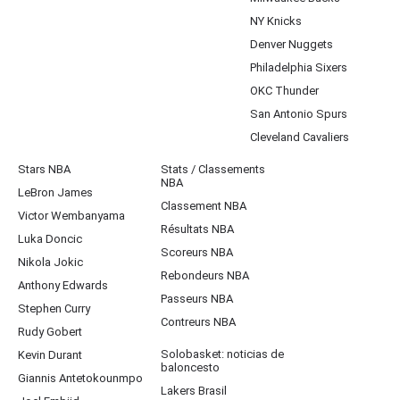
NY Knicks
Denver Nuggets
Philadelphia Sixers
OKC Thunder
San Antonio Spurs
Cleveland Cavaliers
Stars NBA
Stats / Classements
NBA
LeBron James
Classement NBA
Victor Wembanyama
Résultats NBA
Luka Doncic
Scoreurs NBA
Nikola Jokic
Rebondeurs NBA
Anthony Edwards
Passeurs NBA
Stephen Curry
Contreurs NBA
Rudy Gobert
Solobasket: noticias de
Kevin Durant
baloncesto
Giannis Antetokounmpo
Lakers Brasil