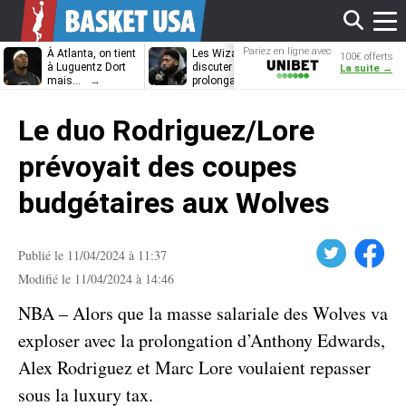
Affi
Pariez en ligne avec
À Atlanta, on tient
Les Wizards vont
Dennis Schrö
100€ offerts
Unibet
à Luguentz Dort
discuter
découvrira-t-il
La suite →
mais…
prolongation avec
12e équipe
Anthony Davis
différente ?
le
Le duo Rodriguez/Lore
men
prévoyait des coupes
budgétaires aux Wolves
Twitter
Facebook
Publié le 11/04/2024 à 11:37
Modifié le 11/04/2024 à 14:46
NBA – Alors que la masse salariale des Wolves va
exploser avec la prolongation d’Anthony Edwards,
Alex Rodriguez et Marc Lore voulaient repasser
sous la luxury tax.