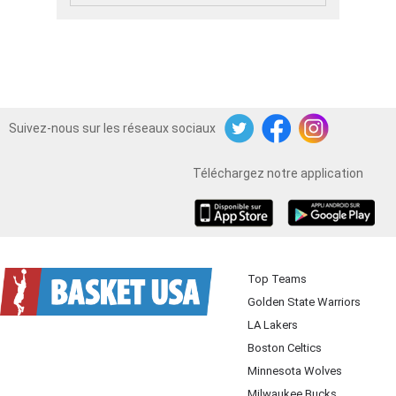
Suivez-nous sur les réseaux sociaux
Twitter
Facebook
Instagram
Téléchargez notre application
iOS
Android
Top Teams
Golden State Warriors
LA Lakers
Boston Celtics
Minnesota Wolves
Milwaukee Bucks