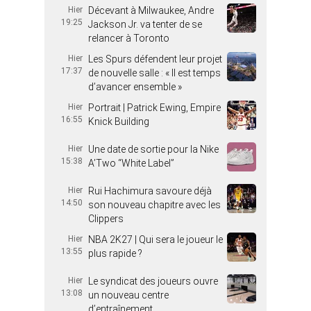
Hier
Décevant à Milwaukee, Andre
19:25
Jackson Jr. va tenter de se
relancer à Toronto
Hier
Les Spurs défendent leur projet
17:37
de nouvelle salle : « Il est temps
d’avancer ensemble »
Hier
Portrait | Patrick Ewing, Empire
16:55
Knick Building
Hier
Une date de sortie pour la Nike
15:38
A’Two “White Label”
Hier
Rui Hachimura savoure déjà
14:50
son nouveau chapitre avec les
Clippers
Hier
NBA 2K27 | Qui sera le joueur le
13:55
plus rapide ?
Hier
Le syndicat des joueurs ouvre
13:08
un nouveau centre
d’entraînement