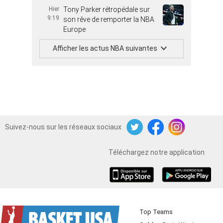
Hier
Tony Parker rétropédale sur
9:19
son rêve de remporter la NBA
Europe
Afficher les actus NBA suivantes
Suivez-nous sur les réseaux sociaux
Twitter
Facebook
Instagram
Téléchargez notre application
iOS
Android
Top Teams