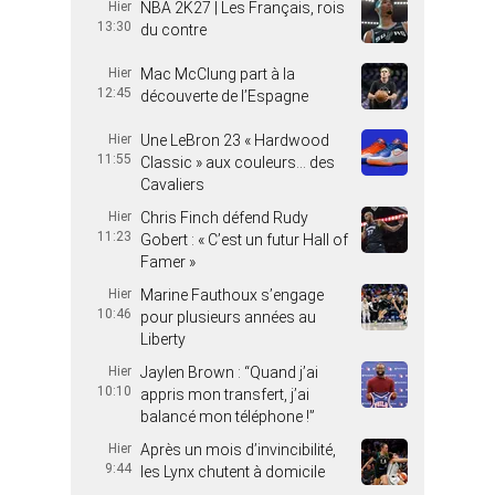
Hier
NBA 2K27 | Les Français, rois
13:30
du contre
Hier
Mac McClung part à la
12:45
découverte de l’Espagne
Hier
Une LeBron 23 « Hardwood
11:55
Classic » aux couleurs… des
Cavaliers
Hier
Chris Finch défend Rudy
11:23
Gobert : « C’est un futur Hall of
Famer »
Hier
Marine Fauthoux s’engage
10:46
pour plusieurs années au
Liberty
Hier
Jaylen Brown : “Quand j’ai
10:10
appris mon transfert, j’ai
balancé mon téléphone !”
Hier
Après un mois d’invincibilité,
9:44
les Lynx chutent à domicile