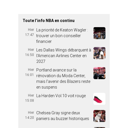
Toute l’info NBA en continu
Hier
La priorité de Keaton Wagler :
17:47
trouver un bon conseiller
financier
Hier
Les Dallas Wings débarquent à
16:50
l’American Airlines Center en
2027
Hier
Portland avance sur la
16:01
rénovation du Moda Center,
mais l’avenir des Blazers reste
en suspens
Hier
La Harden Vol.10 voit rouge
15:08
Hier
Chelsea Gray signe deux
14:20
paniers au buzzer historiques