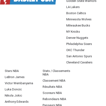
Golden State Warriors
LA Lakers
Boston Celtics
Minnesota Wolves
Milwaukee Bucks
NY Knicks
Denver Nuggets
Philadelphia Sixers
OKC Thunder
San Antonio Spurs
Cleveland Cavaliers
Stars NBA
Stats / Classements
NBA
LeBron James
Classement NBA
Victor Wembanyama
Résultats NBA
Luka Doncic
Scoreurs NBA
Nikola Jokic
Rebondeurs NBA
Anthony Edwards
Passeurs NBA