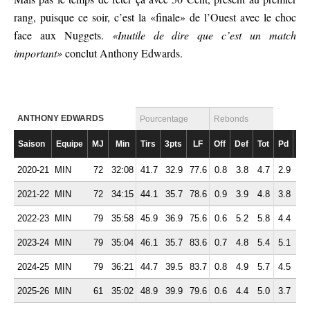
rang, puisque ce soir, c’est la «finale» de l’Ouest avec le choc
face aux Nuggets.
«Inutile de dire que c’est un match
important»
conclut Anthony Edwards.
ANTHONY EDWARDS
Pourcentage
Rebonds
Saison
Equipe
MJ
Min
Tirs
3pts
LF
Off
Def
Tot
Pd
Fte
2020-21
MIN
72
32:08
41.7
32.9
77.6
0.8
3.8
4.7
2.9
1.
2021-22
MIN
72
34:15
44.1
35.7
78.6
0.9
3.9
4.8
3.8
2.
2022-23
MIN
79
35:58
45.9
36.9
75.6
0.6
5.2
5.8
4.4
2.
2023-24
MIN
79
35:04
46.1
35.7
83.6
0.7
4.8
5.4
5.1
1.
2024-25
MIN
79
36:21
44.7
39.5
83.7
0.8
4.9
5.7
4.5
1.
2025-26
MIN
61
35:02
48.9
39.9
79.6
0.6
4.4
5.0
3.7
1.