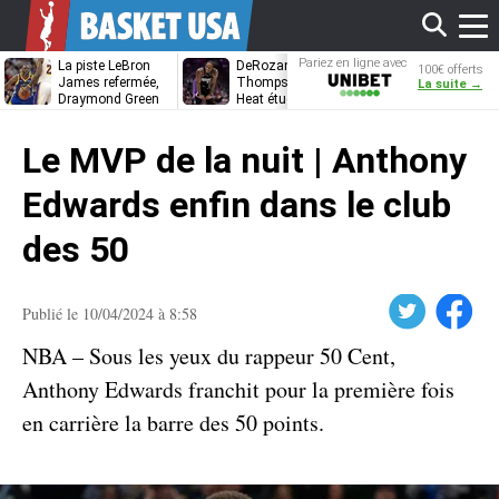
Affi
Pariez en ligne avec
La piste LeBron
DeRozan, Beal,
Kentavious
100€ offerts
Unibet
James refermée,
Thompson… Le
Caldwell-Pope
La suite →
Draymond Green
Heat étudie ses
à retrouver L
va pouvoir rempiler
options
James à
le
à Golden State
Philadelphie ?
Le MVP de la nuit | Anthony
men
Edwards enfin dans le club
des 50
Twitter
Facebook
Publié le 10/04/2024 à 8:58
NBA – Sous les yeux du rappeur 50 Cent,
Anthony Edwards franchit pour la première fois
en carrière la barre des 50 points.