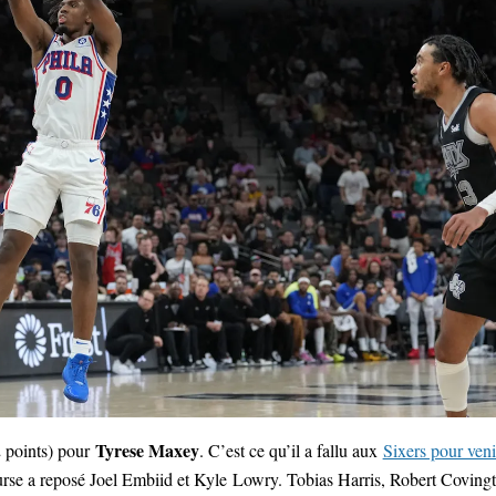
Tyrese Maxey
2 points) pour
. C’est ce qu’il a fallu aux
Sixers pour veni
rse a reposé Joel Embiid et Kyle Lowry. Tobias Harris, Robert Coving