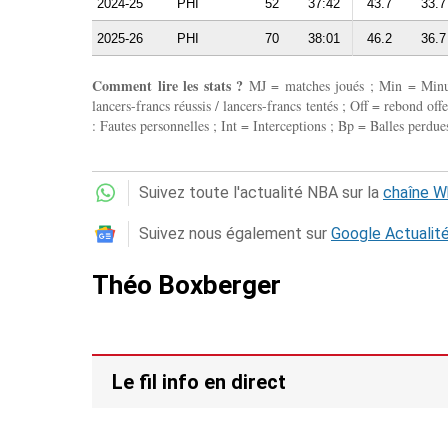
2024-25
PHI
52
37:42
43.7
33.7
2025-26
PHI
70
38:01
46.2
36.7
Comment lire les stats ?
MJ = matches joués ; Min = Minutes
lancers-francs réussis / lancers-francs tentés ; Off = rebond of
: Fautes personnelles ; Int = Interceptions ; Bp = Balles perdues
Suivez toute l'actualité NBA sur la
chaîne 
Suivez nous également sur
Google Actualit
Théo Boxberger
Le fil info en direct