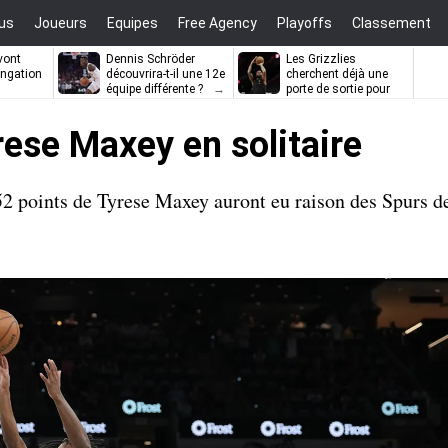
us
Joueurs
Equipes
Free Agency
Playoffs
Classement
vont
Dennis Schröder
Les Grizzlies
ongation
découvrira-t-il une 12e
cherchent déjà une
équipe différente ?
porte de sortie pour
D’Angelo Russell
rese Maxey en solitaire
2 points de Tyrese Maxey auront eu raison des Spurs d