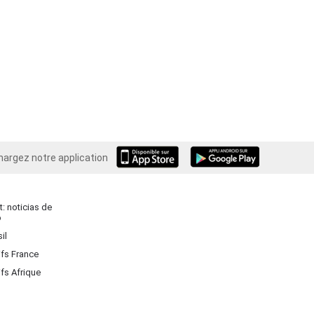
hargez notre application
Android
: noticias de
o
il
ifs France
ifs Afrique