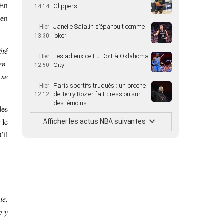
 En
Clippers
14:14
 en
Janelle Salaün s’épanouit comme
Hier
joker
13:30
été
Les adieux de Lu Dort à Oklahoma
Hier
en.
City
12:50
 se
Paris sportifs truqués : un proche
Hier
de Terry Rozier fait pression sur
12:12
des témoins
des
 le
Afficher les actus NBA suivantes
’il
ie.
e y