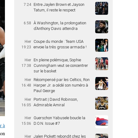
Entre Jaylen Brown et Jayson
7:24
Tatum, il reste le respect
À Washington, la prolongation
6:58
d’Anthony Davis attendra
Coupe du monde : Team USA
Hier
envoie la très grosse armada !
19:23
En pleine polémique, Sophie
Hier
Cunningham veut se concentrer
17:38
sur le basket
Récompensé par les Celtics, Ron
Hier
Harper Jr. a cédé son numéro à
16:48
Paul George
Portrait | David Robinson,
Hier
Admirable Amiral
16:05
Guerschon Yabusele boucle la
Hier
D.O.N. Issue #7
15:06
r à
ton
Jalen Pickett rebondit chez les
Hier