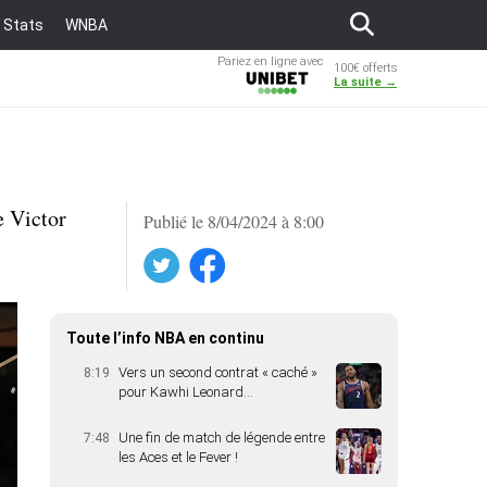
Stats
WNBA
Pariez en ligne avec
100€ offerts
Unibet
La suite →
e Victor
Publié le 8/04/2024 à 8:00
Twitter
Facebook
Toute l’info NBA en continu
Vers un second contrat « caché »
8:19
pour Kawhi Leonard…
Une fin de match de légende entre
7:48
les Aces et le Fever !