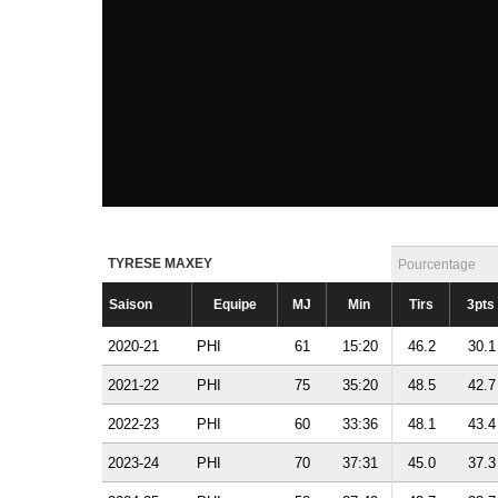
TYRESE MAXEY
Pourcentage
Saison
Equipe
MJ
Min
Tirs
3pts
2020-21
PHI
61
15:20
46.2
30.1
2021-22
PHI
75
35:20
48.5
42.7
2022-23
PHI
60
33:36
48.1
43.4
2023-24
PHI
70
37:31
45.0
37.3