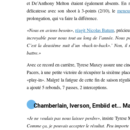
et De’Anthony Melton étaient également absents. En r
délicatesse avec son shoot à 3-points (2/10), le
meneur
prolongation, qui va faire la différence.
«Nous en avions besoin»
,
réagit Nicolas Batum
, précie
incroyable pour nous tout au long de l’année. Nous pour
C’est la deuxième nuit d’un «back-to-back».’ Non, il n
battre.»
Avec ce record en carrière, Tyrese Maxey assure une cinq
Pacers, à une petite victoire de récupérer la sixième place.
«play-in». Malgré la fatigue de cette fin de saison réguli
a ajouté 5 rebonds, 7 passes, 2 interceptions.
Chamberlain, Iverson, Embiid et… M
«Je ne voulais pas nous laisser perdre»
, insiste Tyrese
Comme ça, je pouvais accepter le résultat. Peu importe à 