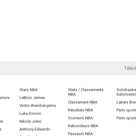
Téléc
iOS
Stars NBA
Stats / Classements
Solobasket
NBA
baloncest
rriors
LeBron James
Classement NBA
Lakers Bras
Victor Wembanyama
Résultats NBA
Paris sport
Luka Doncic
Scoreurs NBA
Paris sport
es
Nikola Jokic
Rebondeurs NBA
s
Anthony Edwards
Passeurs NBA