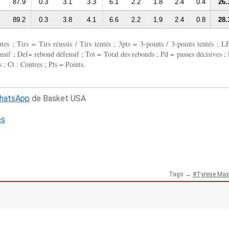
87.9
0.3
3.1
3.3
6.1
2.2
1.8
2.4
0.4
26.
89.2
0.3
3.8
4.1
6.6
2.2
1.9
2.4
0.8
28.
 ; Tirs = Tirs réussis / Tirs tentés ; 3pts = 3-points / 3-points tentés ; L
fensif ; Def= rebond défensif ; Tot = Total des rebonds ; Pd = passes décisives ; 
 ; Ct : Contres ; Pts = Points.
WhatsApp
de Basket USA
és
Tags →
Tyrese Max