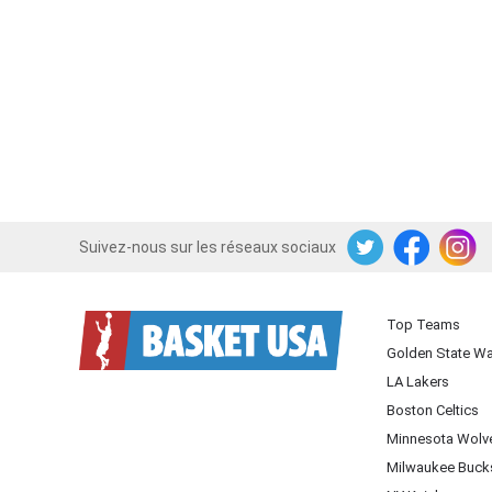
Suivez-nous sur les réseaux sociaux
Twitter
Facebook
Instagram
Top Teams
Golden State Wa
LA Lakers
Boston Celtics
Minnesota Wolv
Milwaukee Buck