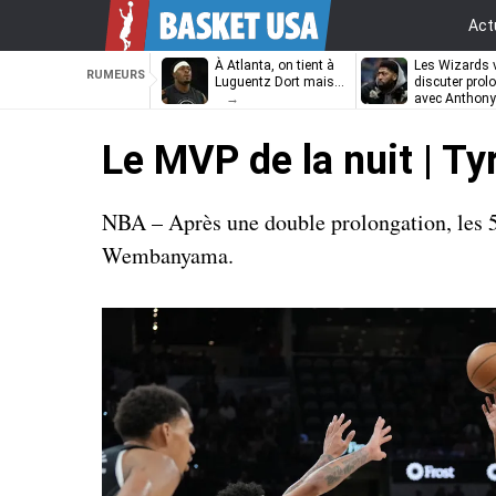
Act
À Atlanta, on tient à
Les Wizards 
RUMEURS
Luguentz Dort mais…
discuter prol
avec Anthony
Davis
Le MVP de la nuit | Ty
NBA – Après une double prolongation, les 5
Wembanyama.