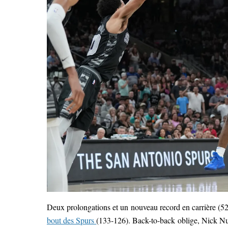
Deux prolongations et un nouveau record en carrière (5
bout des Spurs
(133-126). Back-to-back oblige, Nick Nu