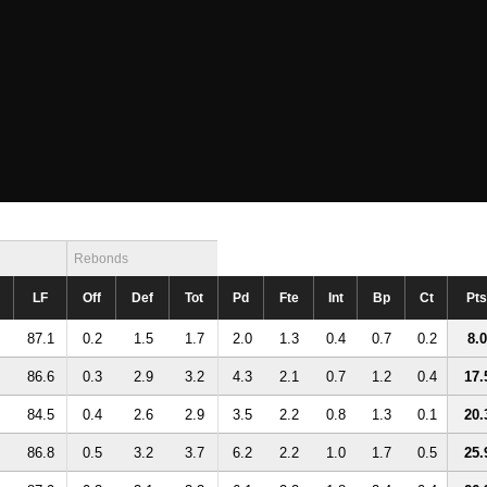
Rebonds
LF
Off
Def
Tot
Pd
Fte
Int
Bp
Ct
Pts
87.1
0.2
1.5
1.7
2.0
1.3
0.4
0.7
0.2
8.0
86.6
0.3
2.9
3.2
4.3
2.1
0.7
1.2
0.4
17.
84.5
0.4
2.6
2.9
3.5
2.2
0.8
1.3
0.1
20.
86.8
0.5
3.2
3.7
6.2
2.2
1.0
1.7
0.5
25.