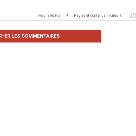
Forum (et HS)
|
+
|
Règles et contenus illicites
|
CHER LES COMMENTAIRES