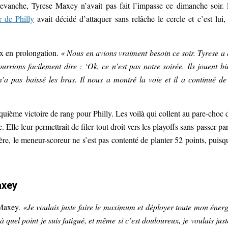
evanche, Tyrese Maxey n’avait pas fait l’impasse ce dimanche soir.
 de Philly
avait décidé d’attaquer sans relâche le cercle et c’est lui,
ux en prolongation.
« Nous en avions vraiment besoin ce soir. Tyrese a 
rions facilement dire : ‘Ok, ce n’est pas notre soirée. Ils jouent bi
’a pas baissé les bras. Il nous a montré la voie et il a continué de
uième victoire de rang pour Philly. Les voilà qui collent au pare-choc 
 Elle leur permettrait de filer tout droit vers les playoffs sans passer par
ère, le meneur-scoreur ne s’est pas contenté de planter 52 points, puisqu
axey
 Maxey.
«Je voulais juste faire le maximum et déployer toute mon énerg
quel point je suis fatigué, et même si c’est douloureux, je voulais just