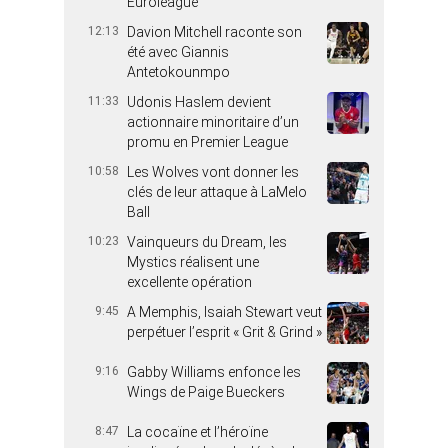
Euroleague
12:13
Davion Mitchell raconte son
été avec Giannis
Antetokounmpo
11:33
Udonis Haslem devient
actionnaire minoritaire d’un
promu en Premier League
10:58
Les Wolves vont donner les
clés de leur attaque à LaMelo
Ball
10:23
Vainqueurs du Dream, les
Mystics réalisent une
excellente opération
9:45
A Memphis, Isaiah Stewart veut
perpétuer l’esprit « Grit & Grind »
9:16
Gabby Williams enfonce les
Wings de Paige Bueckers
8:47
La cocaïne et l’héroïne