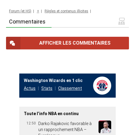
Forum (et HS)
|
+
|
Règles et contenus illicites
|
Commentaires
AFFICHER LES COMMENTAIRES
Washington Wizards en 1 clic
Actus
Stats
Classement
Toute l’info NBA en continu
12:50
Darko Rajakovic favorable à
un rapprochement NBA –