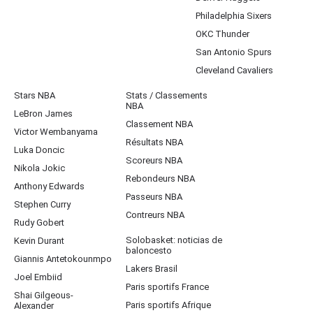
Philadelphia Sixers
OKC Thunder
San Antonio Spurs
Cleveland Cavaliers
Stars NBA
Stats / Classements
NBA
LeBron James
Classement NBA
Victor Wembanyama
Résultats NBA
Luka Doncic
Scoreurs NBA
Nikola Jokic
Rebondeurs NBA
Anthony Edwards
Passeurs NBA
Stephen Curry
Contreurs NBA
Rudy Gobert
Solobasket: noticias de
Kevin Durant
baloncesto
Giannis Antetokounmpo
Lakers Brasil
Joel Embiid
Paris sportifs France
Shai Gilgeous-
Paris sportifs Afrique
Alexander