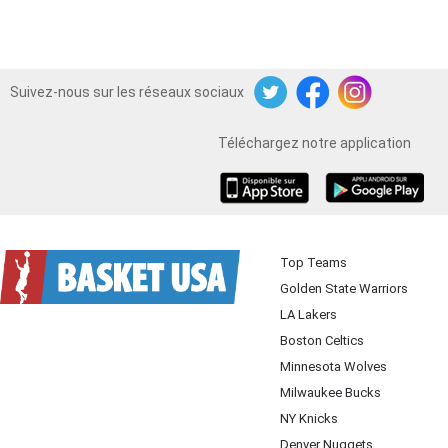
Suivez-nous sur les réseaux sociaux
Twitter
Facebook
Instagram
Téléchargez notre application
iOS
Android
Top Teams
Golden State Warriors
LA Lakers
Boston Celtics
Minnesota Wolves
Milwaukee Bucks
NY Knicks
Denver Nuggets