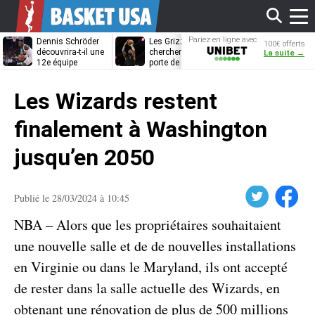
Affi
Pariez en ligne avec
Dennis Schröder
Les Grizzlies
Dwane Casey
100€ offerts
Unibet
découvrira-t-il une
cherchent déjà une
bientôt coach
La suite →
12e équipe
porte de sortie
Rome ?
différente ?
pour D’Angelo
le
Russell
Les Wizards restent
men
finalement à Washington
jusqu’en 2050
Twitter
Facebook
Publié le 28/03/2024 à 10:45
NBA – Alors que les propriétaires souhaitaient
une nouvelle salle et de de nouvelles installations
en Virginie ou dans le Maryland, ils ont accepté
de rester dans la salle actuelle des Wizards, en
obtenant une rénovation de plus de 500 millions