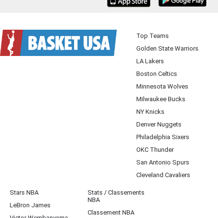
iOS
Android
Top Teams
Golden State Warriors
LA Lakers
Boston Celtics
Minnesota Wolves
Milwaukee Bucks
NY Knicks
Denver Nuggets
Philadelphia Sixers
OKC Thunder
San Antonio Spurs
Cleveland Cavaliers
Stars NBA
Stats / Classements
NBA
LeBron James
Classement NBA
Victor Wembanyama