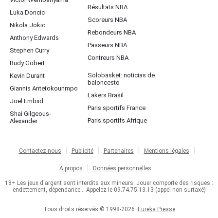
Résultats NBA
Luka Doncic
Scoreurs NBA
Nikola Jokic
Rebondeurs NBA
Anthony Edwards
Passeurs NBA
Stephen Curry
Contreurs NBA
Rudy Gobert
Solobasket: noticias de
Kevin Durant
baloncesto
Giannis Antetokounmpo
Lakers Brasil
Joel Embiid
Paris sportifs France
Shai Gilgeous-
Paris sportifs Afrique
Alexander
Contactez-nous
Publicité
Partenaires
Mentions légales
À propos
Données personnelles
18+ Les jeux d'argent sont interdits aux mineurs. Jouer comporte des risques :
endettement, dépendance... Appelez le 09.74.75.13.13 (appel non surtaxé)
Tous droits réservés © 1998-2026
Eureka Presse