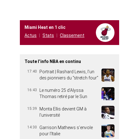
Miami Heat en 1 clic
Actus
Stats
Classement
Toute l’info NBA en continu
17:40
Portrait | Rashard Lewis, l’un
des pionniers du “stretch four”
16:43
Le numéro 25 d’Alyssa
Thomas retiré par le Sun
15:39
Monta Ellis devient GM à
l’université
14:30
Garrison Mathews s’envole
pour l’Italie