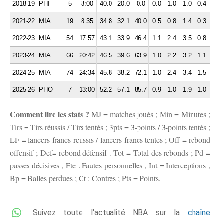
2018-19
PHI
5
8:00
40.0
20.0
0.0
0.0
1.0
1.0
0.4
0.
2021-22
MIA
19
8:35
34.8
32.1
40.0
0.5
0.8
1.4
0.3
0.
2022-23
MIA
54
17:57
43.1
33.9
46.4
1.1
2.4
3.5
0.8
1.
2023-24
MIA
66
20:42
46.5
39.6
63.9
1.0
2.2
3.2
1.1
1.
2024-25
MIA
74
24:34
45.8
38.2
72.1
1.0
2.4
3.4
1.5
2.
2025-26
PHO
7
13:00
52.2
57.1
85.7
0.9
1.0
1.9
1.0
1.
Comment lire les stats ?
MJ = matches joués ; Min = Minutes ;
Tirs = Tirs réussis / Tirs tentés ; 3pts = 3-points / 3-points tentés ;
LF = lancers-francs réussis / lancers-francs tentés ; Off = rebond
offensif ; Def= rebond défensif ; Tot = Total des rebonds ; Pd =
passes décisives ; Fte : Fautes personnelles ; Int = Interceptions ;
Bp = Balles perdues ; Ct : Contres ; Pts = Points.
Suivez toute l'actualité NBA sur la
chaîne