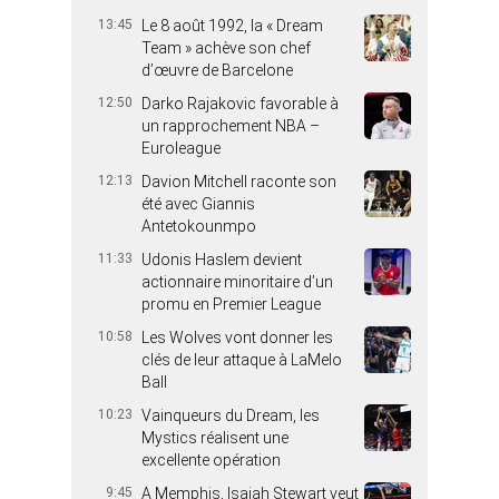
13:45
Le 8 août 1992, la « Dream
Team » achève son chef
d’œuvre de Barcelone
12:50
Darko Rajakovic favorable à
un rapprochement NBA –
Euroleague
12:13
Davion Mitchell raconte son
été avec Giannis
Antetokounmpo
11:33
Udonis Haslem devient
actionnaire minoritaire d’un
promu en Premier League
10:58
Les Wolves vont donner les
clés de leur attaque à LaMelo
Ball
10:23
Vainqueurs du Dream, les
Mystics réalisent une
excellente opération
9:45
A Memphis, Isaiah Stewart veut