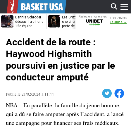
Affi
Pariez en ligne avec
Dennis Schröder
Les Grizzlies
Dwane Casey
100€ offerts
Unibet
découvrira-t-il une
cherchent déjà une
bientôt coach
La suite →
12e équipe
porte de sortie
Rome ?
différente ?
pour D’Angelo
le
Russell
Accident de la route :
men
Haywood Highsmith
poursuivi en justice par le
conducteur amputé
Twitter
Facebook
Publié le 21/02/2024 à 11:44
NBA – En parallèle, la famille du jeune homme,
qui a dû se faire amputer après l’accident, a lancé
une campagne pour financer ses frais médicaux.