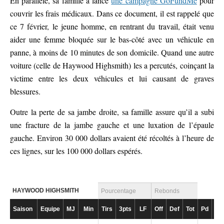
En parallèle, sa famille a lancé
une campagne GoFundMe
pour
couvrir les frais médicaux. Dans ce document, il est rappelé que
ce 7 février, le jeune homme, en rentrant du travail, était venu
aider une femme bloquée sur le bas-côté avec un véhicule en
panne, à moins de 10 minutes de son domicile. Quand une autre
voiture (celle de Haywood Highsmith) les a percutés, coinçant la
victime entre les deux véhicules et lui causant de graves
blessures.
Outre la perte de sa jambe droite, sa famille assure qu’il a subi
une fracture de la jambe gauche et une luxation de l’épaule
gauche. Environ 30 000 dollars avaient été récoltés à l’heure de
ces lignes, sur les 100 000 dollars espérés.
HAYWOOD HIGHSMITH
Pourcentage
Rebonds
Saison
Equipe
MJ
Min
Tirs
3pts
LF
Off
Def
Tot
Pd
Fte