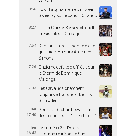
Wilson
8:56
Josh Broghamer rejoint Sean
Sweeney sur le banc d’Orlando
8:27
Caitlin Clark et Kelsey Mitchell
irrésistibles à Chicago
7:54
Damian Lillard, la bonne étoile
qui guide toujours Anfernee
Simons
7:26
Onzième défaite d’affilée pour
le Storm de Dominique
Malonga
7:03
Les Cavaliers cherchent
toujours à transférer Dennis
Schröder
Hier
Portrait | Rashard Lewis, l’un
17:40
des pionniers du “stretch four”
Hier
Le numéro 25 d’Alyssa
16:43
Thomas retiré par le Sun