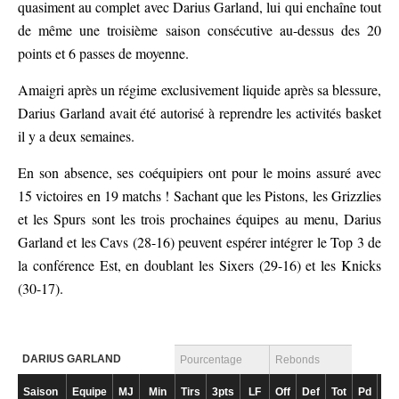
quasiment au complet avec Darius Garland, lui qui enchaîne tout
de même une troisième saison consécutive au-dessus des 20
points et 6 passes de moyenne.
Amaigri après un régime exclusivement liquide après sa blessure,
Darius Garland avait été autorisé à reprendre les activités basket
il y a deux semaines.
En son absence, ses coéquipiers ont pour le moins assuré avec
15 victoires en 19 matchs ! Sachant que les Pistons, les Grizzlies
et les Spurs sont les trois prochaines équipes au menu, Darius
Garland et les Cavs (28-16) peuvent espérer intégrer le Top 3 de
la conférence Est, en doublant les Sixers (29-16) et les Knicks
(30-17).
DARIUS GARLAND
Pourcentage
Rebonds
Saison
Equipe
MJ
Min
Tirs
3pts
LF
Off
Def
Tot
Pd
Fte