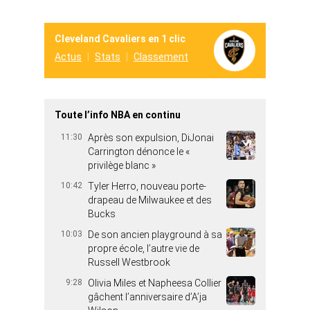
Cleveland Cavaliers en 1 clic
Actus
Stats
Classement
Toute l’info NBA en continu
11:30
Après son expulsion, DiJonai
Carrington dénonce le «
privilège blanc »
10:42
Tyler Herro, nouveau porte-
drapeau de Milwaukee et des
Bucks
10:03
De son ancien playground à sa
propre école, l’autre vie de
Russell Westbrook
9:28
Olivia Miles et Napheesa Collier
gâchent l’anniversaire d’A’ja