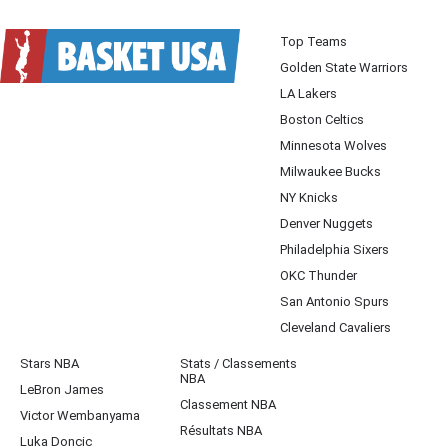
Top Teams
Golden State Warriors
LA Lakers
Boston Celtics
Minnesota Wolves
Milwaukee Bucks
NY Knicks
Denver Nuggets
Philadelphia Sixers
OKC Thunder
San Antonio Spurs
Cleveland Cavaliers
Stars NBA
Stats / Classements
NBA
LeBron James
Classement NBA
Victor Wembanyama
Résultats NBA
Luka Doncic