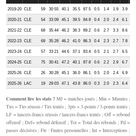
2019-20
CLE
59
30:55
40.1
35.5
87.5
0.5
1.4
1.9
3.9
1.
2020-21
CLE
54
33:09
45.1
39.5
84.8
0.4
2.0
2.4
6.1
2.
2021-22
CLE
68
35:44
46.2
38.3
89.2
0.6
2.7
3.3
8.6
1.
2022-23
CLE
69
35:28
46.2
41.0
86.3
0.4
2.3
2.7
7.8
2.
2023-24
CLE
57
33:21
44.6
37.1
83.4
0.5
2.1
2.7
6.5
1.
2024-25
CLE
75
30:41
47.2
40.1
87.8
0.6
2.2
2.9
6.7
1.
2025-26
CLE
26
30:28
45.1
36.0
86.1
0.5
2.0
2.4
6.9
1.
2025-26
LAC
19
29:03
47.1
43.8
86.0
0.3
2.0
2.3
6.4
1.
Comment lire les stats ?
MJ = matches joués ; Min = Minutes ;
Tirs = Tirs réussis / Tirs tentés ; 3pts = 3-points / 3-points tentés ;
LF = lancers-francs réussis / lancers-francs tentés ; Off = rebond
offensif ; Def= rebond défensif ; Tot = Total des rebonds ; Pd =
passes décisives ; Fte : Fautes personnelles ; Int = Interceptions ;