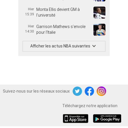
Hier
Monta Ellis devient GM à
15:39
l’université
Hier
Garrison Mathews s’envole
14:30
pour l’Italie
Afficher les actus NBA suivantes
Suivez-nous sur les réseaux sociaux
Twitter
Facebook
Instagram
Téléchargez notre application
iOS
Android