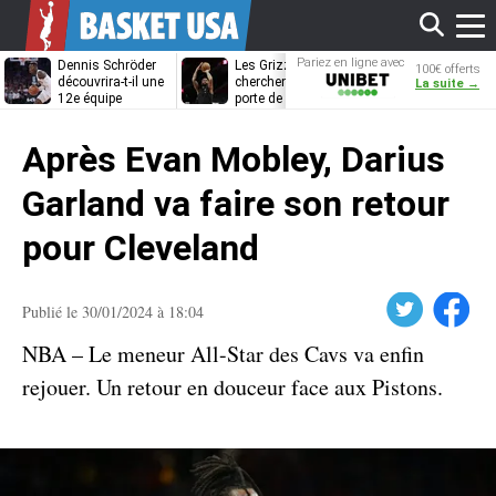
Affi
Pariez en ligne avec
Dennis Schröder
Les Grizzlies
Dwane Casey
100€ offerts
Unibet
découvrira-t-il une
cherchent déjà une
bientôt coach
La suite →
12e équipe
porte de sortie
Rome ?
différente ?
pour D’Angelo
le
Russell
Après Evan Mobley, Darius
men
Garland va faire son retour
pour Cleveland
Twitter
Facebook
Publié le 30/01/2024 à 18:04
NBA – Le meneur All-Star des Cavs va enfin
rejouer. Un retour en douceur face aux Pistons.