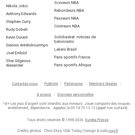
Scoreurs NBA
Nikola Jokic
Rebondeurs NBA
Anthony Edwards
Passeurs NBA
Stephen Curry
Contreurs NBA
Rudy Gobert
Solobasket: noticias de
Kevin Durant
baloncesto
Giannis Antetokounmpo
Lakers Brasil
Joel Embiid
Paris sportifs France
Shai Gilgeous-
Paris sportifs Afrique
Alexander
Contactez-nous
Publicité
Partenaires
Mentions légales
À propos
Données personnelles
18+ Les jeux d'argent sont interdits aux mineurs. Jouer comporte des risques :
endettement, dépendance... Appelez le 09.74.75.13.13 (appel non surtaxé)
Tous droits réservés © 1998-2026
Eureka Presse
Crédits photos : Chris Elise, USA Today | Design & code
juxy.fr