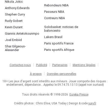
Nikola Jokic
Rebondeurs NBA
Anthony Edwards
Passeurs NBA
Stephen Curry
Contreurs NBA
Rudy Gobert
Solobasket: noticias de
Kevin Durant
baloncesto
Giannis Antetokounmpo
Lakers Brasil
Joel Embiid
Paris sportifs France
Shai Gilgeous-
Paris sportifs Afrique
Alexander
Contactez-nous
Publicité
Partenaires
Mentions légales
À propos
Données personnelles
18+ Les jeux d'argent sont interdits aux mineurs. Jouer comporte des risques :
endettement, dépendance... Appelez le 09.74.75.13.13 (appel non surtaxé)
Tous droits réservés © 1998-2026
Eureka Presse
Crédits photos : Chris Elise, USA Today | Design & code
juxy.fr