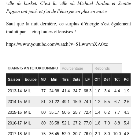
ville de basket. C’est la ville où Michael Jordan et Scottie
Pippen ont joué, et j’ai de l’énergie en plus en moi.
»
Sauf que la nuit dernière, ce surplus d’énergie s’est également
traduit par… cinq fautes offensives !
https://www.youtube.com/watch?v=SLwwvnXA0xc
GIANNIS ANTETOKOUNMPO
Pourcentage
Rebonds
Saison
Equipe
MJ
Min
Tirs
3pts
LF
Off
Def
Tot
Pd
Ft
2013-14
MIL
77
24:38
41.4
34.7
68.3
1.0
3.4
4.4
1.9
2.
2014-15
MIL
81
31:22
49.1
15.9
74.1
1.2
5.5
6.7
2.6
3.
2015-16
MIL
80
35:17
50.6
25.7
72.4
1.4
6.2
7.7
4.3
3.
2016-17
MIL
80
36:58
52.1
27.2
77.0
1.8
7.0
8.8
5.4
3.
2017-18
MIL
75
36:45
52.9
30.7
76.0
2.1
8.0
10.0
4.8
3.