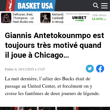
Affi
Pariez en ligne avec
DeRozan, Beal,
Kentavious
Jonathan
100€ offerts
Unibet
Thompson… Le
Caldwell-Pope prêt
Kuminga, le p
La suite →
Heat étudie ses
à retrouver LeBron
des Cavaliers
options
James à
le
Philadelphie ?
Giannis Antetokounmpo est
men
toujours très motivé quand
il joue à Chicago…
Twitter
Facebook
Publié le 19/11/2019 à 13:07
La nuit dernière, l’ailier des Bucks était de
passage au United Center, et forcément on y
croise les fantômes de deux joueurs de légende.