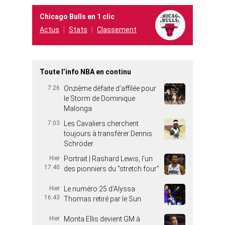
Chicago Bulls en 1 clic
Actus
Stats
Classement
Toute l’info NBA en continu
7:26
Onzième défaite d’affilée pour
le Storm de Dominique
Malonga
7:03
Les Cavaliers cherchent
toujours à transférer Dennis
Schröder
Hier
Portrait | Rashard Lewis, l’un
17:40
des pionniers du “stretch four”
Hier
Le numéro 25 d’Alyssa
16:43
Thomas retiré par le Sun
Hier
Monta Ellis devient GM à