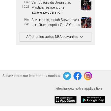
Hier
Vainqueurs du Dream, les
10:23
Mystics réalisent une
excellente opération
Hier
A Memphis, Isaiah Stewart veut
9:45
perpétuer l’esprit « Grit & Grind »
Afficher les actus NBA suivantes
Suivez-nous sur les réseaux sociaux
Twitter
Facebook
Instagram
Téléchargez notre application
iOS
Android