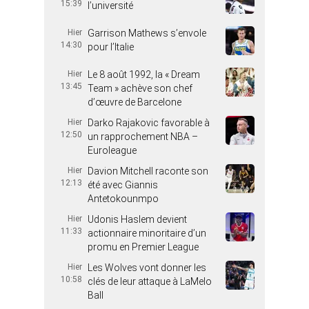
15:39
l’université
Hier
Garrison Mathews s’envole
14:30
pour l’Italie
Hier
Le 8 août 1992, la « Dream
13:45
Team » achève son chef
d’œuvre de Barcelone
Hier
Darko Rajakovic favorable à
12:50
un rapprochement NBA –
Euroleague
Hier
Davion Mitchell raconte son
12:13
été avec Giannis
Antetokounmpo
Hier
Udonis Haslem devient
11:33
actionnaire minoritaire d’un
promu en Premier League
Hier
Les Wolves vont donner les
10:58
clés de leur attaque à LaMelo
Ball