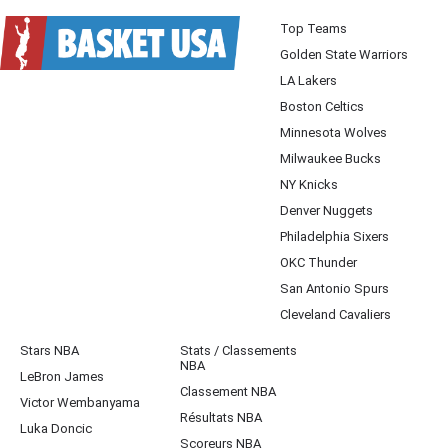
Top Teams
Golden State Warriors
LA Lakers
Boston Celtics
Minnesota Wolves
Milwaukee Bucks
NY Knicks
Denver Nuggets
Philadelphia Sixers
OKC Thunder
San Antonio Spurs
Cleveland Cavaliers
Stars NBA
Stats / Classements
NBA
LeBron James
Classement NBA
Victor Wembanyama
Résultats NBA
Luka Doncic
Scoreurs NBA