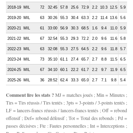
2018-19
MIL
72
32:45
57.8
25.6
72.9
2.2
10.3
12.5
5.9
3.
2019-20
MIL
63
30:26
55.3
30.4
63.3
2.2
11.4
13.6
5.6
3.
2020-21
MIL
61
33:00
56.9
30.3
68.5
1.6
9.4
11.0
5.9
2.
2021-22
MIL
67
32:54
55.3
29.3
72.2
2.0
9.6
11.6
5.8
3.
2022-23
MIL
63
32:08
55.3
27.5
64.5
2.2
9.6
11.8
5.7
3.
2023-24
MIL
73
35:10
61.1
27.4
65.7
2.7
8.8
11.5
6.5
2.
2024-25
MIL
67
34:10
60.1
22.2
61.7
2.2
9.7
11.9
6.5
2.
2025-26
MIL
36
28:52
62.4
33.3
65.0
2.7
7.1
9.8
5.4
2.
Comment lire les stats ?
MJ = matches joués ; Min = Minutes ;
Tirs = Tirs réussis / Tirs tentés ; 3pts = 3-points / 3-points tentés ;
LF = lancers-francs réussis / lancers-francs tentés ; Off = rebond
offensif ; Def= rebond défensif ; Tot = Total des rebonds ; Pd =
passes décisives ; Fte : Fautes personnelles ; Int = Interceptions ;