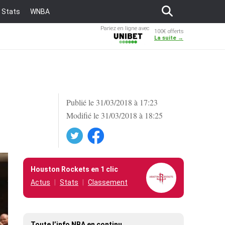
Stats
WNBA
Pariez en ligne avec
100€ offerts
Unibet
La suite →
Publié le 31/03/2018 à 17:23
Modifié le 31/03/2018 à 18:25
Twitter
Facebook
Houston Rockets en 1 clic
Actus
Stats
Classement
Toute l’info NBA en continu