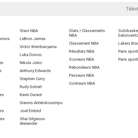
Téléc
iOS
Stars NBA
Stats / Classements
Solobasket
NBA
baloncest
rriors
LeBron James
Classement NBA
Lakers Bras
Victor Wembanyama
Résultats NBA
Paris sport
Luka Doncic
Scoreurs NBA
Paris sport
es
Nikola Jokic
Rebondeurs NBA
s
Anthony Edwards
Passeurs NBA
Stephen Curry
Contreurs NBA
Rudy Gobert
ers
Kevin Durant
Giannis Antetokounmpo
urs
Joel Embiid
ers
Shai Gilgeous-
Alexander