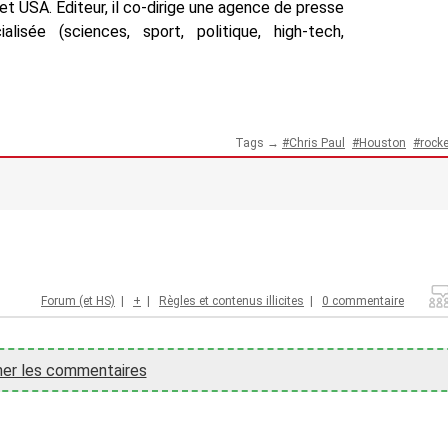
t USA. Editeur, il co-dirige une agence de presse
isée (sciences, sport, politique, high-tech,
Tags →
Chris Paul
Houston
rock
Forum (et HS)
|
+
|
Règles et contenus illicites
|
0 commentaire
her les commentaires