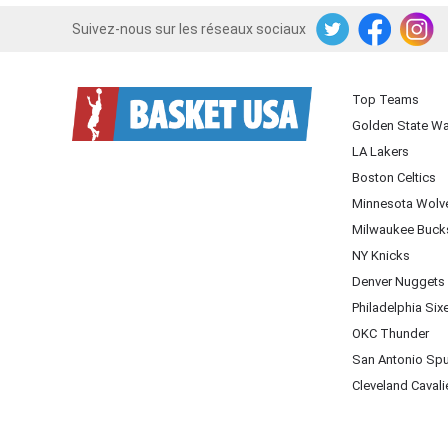
Suivez-nous sur les réseaux sociaux
Twitter
Facebook
Instagram
Top Teams
Golden State Wa
LA Lakers
Boston Celtics
Minnesota Wolv
Milwaukee Buck
NY Knicks
Denver Nuggets
Philadelphia Six
OKC Thunder
San Antonio Sp
Cleveland Cavali