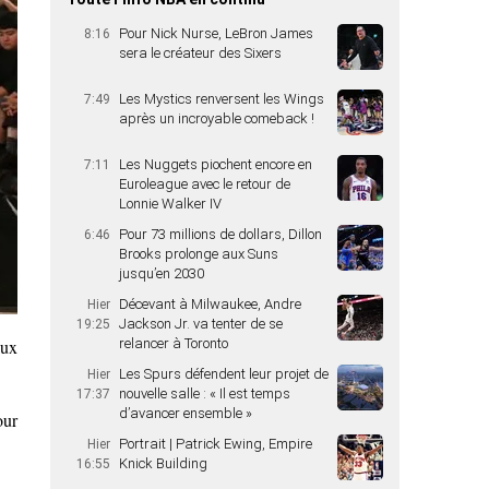
Pour Nick Nurse, LeBron James
8:16
sera le créateur des Sixers
Les Mystics renversent les Wings
7:49
après un incroyable comeback !
Les Nuggets piochent encore en
7:11
Euroleague avec le retour de
Lonnie Walker IV
Pour 73 millions de dollars, Dillon
6:46
Brooks prolonge aux Suns
jusqu’en 2030
Décevant à Milwaukee, Andre
Hier
Jackson Jr. va tenter de se
19:25
aux
relancer à Toronto
Les Spurs défendent leur projet de
Hier
nouvelle salle : « Il est temps
17:37
d’avancer ensemble »
our
Portrait | Patrick Ewing, Empire
Hier
Knick Building
16:55