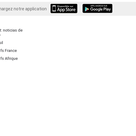
hargez notre application
Android
: noticias de
o
il
ifs France
ifs Afrique