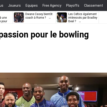
us
Joueurs
Equipes
Free Agency
Playoffs
Classement
Dwane Casey bientôt
Les Celtics également
à une
coach à Rome ?
intéressés par Bradley
e pour
Beal ?
ell
passion pour le bowling