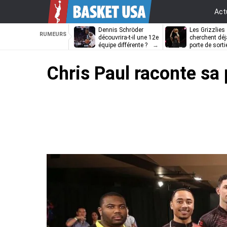
Act
Dennis Schröder
Les Grizzlies
RUMEURS
découvrira-t-il une 12e
cherchent déj
équipe différente ?
porte de sorti
D’Angelo Russ
Chris Paul raconte sa 