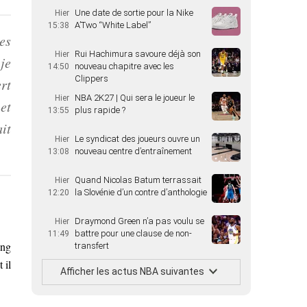
Une date de sortie pour la Nike
Hier
A’Two “White Label”
15:38
es
Rui Hachimura savoure déjà son
Hier
je
nouveau chapitre avec les
14:50
Clippers
rt
NBA 2K27 | Qui sera le joueur le
Hier
et
plus rapide ?
13:55
it
Le syndicat des joueurs ouvre un
Hier
nouveau centre d’entraînement
13:08
Quand Nicolas Batum terrassait
Hier
la Slovénie d’un contre d’anthologie
12:20
Draymond Green n’a pas voulu se
Hier
battre pour une clause de non-
11:49
ing
transfert
 il
Afficher les actus NBA suivantes