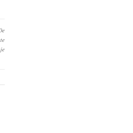
0e
tte
je