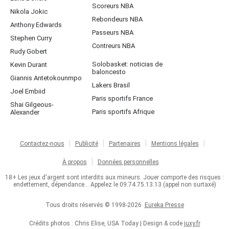
Scoreurs NBA
Nikola Jokic
Rebondeurs NBA
Anthony Edwards
Passeurs NBA
Stephen Curry
Contreurs NBA
Rudy Gobert
Solobasket: noticias de
Kevin Durant
baloncesto
Giannis Antetokounmpo
Lakers Brasil
Joel Embiid
Paris sportifs France
Shai Gilgeous-
Paris sportifs Afrique
Alexander
Contactez-nous
Publicité
Partenaires
Mentions légales
À propos
Données personnelles
18+ Les jeux d'argent sont interdits aux mineurs. Jouer comporte des risques :
endettement, dépendance... Appelez le 09.74.75.13.13 (appel non surtaxé)
Tous droits réservés © 1998-2026
Eureka Presse
Crédits photos : Chris Elise, USA Today | Design & code
juxy.fr