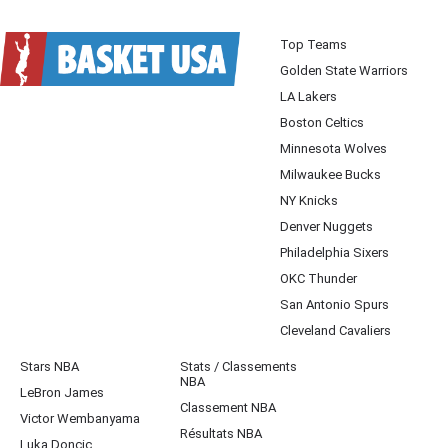
Top Teams
Golden State Warriors
LA Lakers
Boston Celtics
Minnesota Wolves
Milwaukee Bucks
NY Knicks
Denver Nuggets
Philadelphia Sixers
OKC Thunder
San Antonio Spurs
Cleveland Cavaliers
Stars NBA
Stats / Classements
NBA
LeBron James
Classement NBA
Victor Wembanyama
Résultats NBA
Luka Doncic