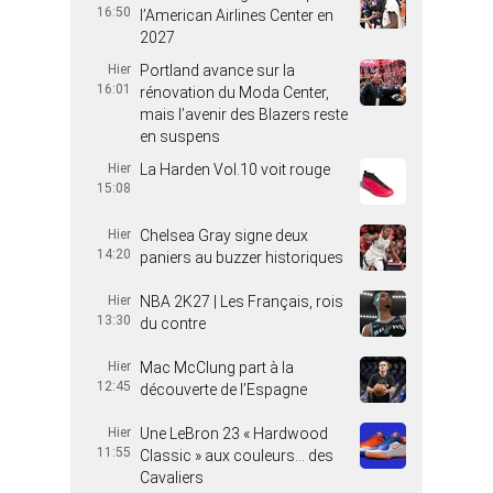
16:50
l’American Airlines Center en
2027
Hier
Portland avance sur la
16:01
rénovation du Moda Center,
mais l’avenir des Blazers reste
en suspens
Hier
La Harden Vol.10 voit rouge
15:08
Hier
Chelsea Gray signe deux
14:20
paniers au buzzer historiques
Hier
NBA 2K27 | Les Français, rois
13:30
du contre
Hier
Mac McClung part à la
12:45
découverte de l’Espagne
Hier
Une LeBron 23 « Hardwood
11:55
Classic » aux couleurs… des
Cavaliers