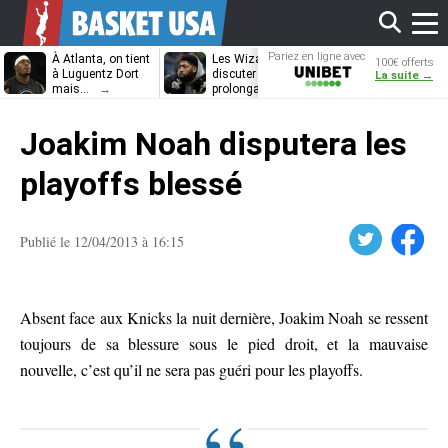
Affi
Pariez en ligne avec
À Atlanta, on tient
Les Wizards vont
Dennis Schrö
100€ offerts
Unibet
à Luguentz Dort
discuter
découvrira-t-il
La suite →
mais…
prolongation avec
12e équipe
Anthony Davis
différente ?
le
Joakim Noah disputera les
men
playoffs blessé
Twitter
Facebook
Publié le 12/04/2013 à 16:15
Absent face aux Knicks la nuit dernière, Joakim Noah se ressent
toujours de sa blessure sous le pied droit, et la mauvaise
nouvelle, c’est qu’il ne sera pas guéri pour les playoffs.