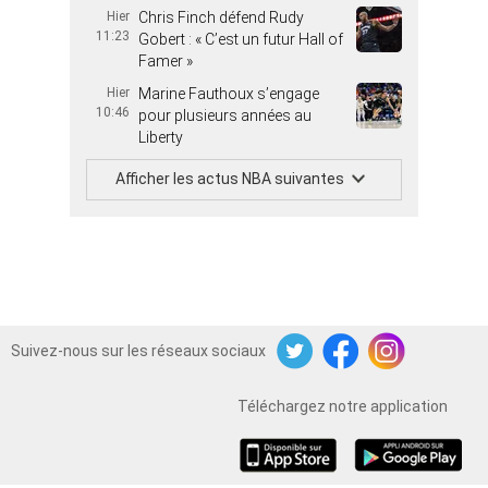
Hier
Chris Finch défend Rudy
11:23
Gobert : « C’est un futur Hall of
Famer »
Hier
Marine Fauthoux s’engage
10:46
pour plusieurs années au
Liberty
Afficher les actus NBA suivantes
Suivez-nous sur les réseaux sociaux
Twitter
Facebook
Instagram
Téléchargez notre application
iOS
Android