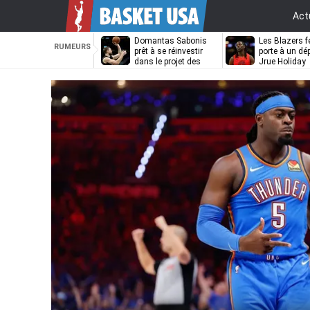
Act
Domantas Sabonis
Les Blazers f
RUMEURS
prêt à se réinvestir
porte à un dé
dans le projet des
Jrue Holiday
Kings ?