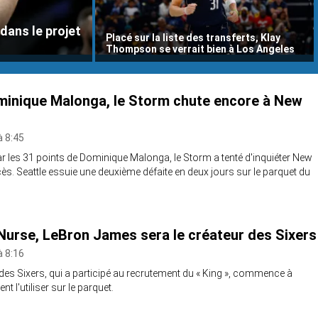
dans le projet
Placé sur la liste des transferts, Klay
Thompson se verrait bien à Los Angeles
inique Malonga, le Storm chute encore à New
à 8:45
r les 31 points de Dominique Malonga, le Storm a tenté d'inquiéter New
s. Seattle essuie une deuxième défaite en deux jours sur le parquet du
Nurse, LeBron James sera le créateur des Sixers
à 8:16
des Sixers, qui a participé au recrutement du « King », commence à
 l'utiliser sur le parquet.