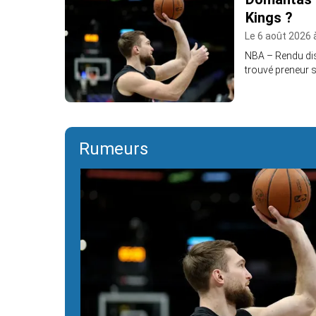
Kings ?
Le 6 août 2026 
NBA – Rendu dis
trouvé preneur s
Rumeurs