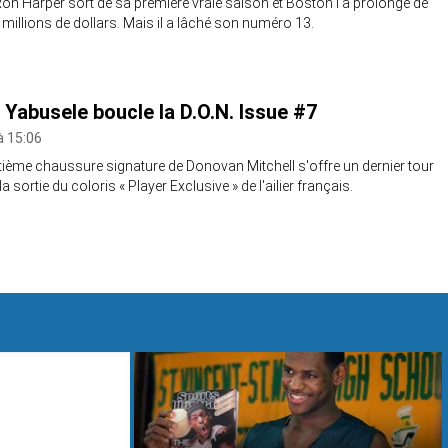
 Ron Harper sort de sa première vraie saison et Boston l'a prolongé de
 millions de dollars. Mais il a lâché son numéro 13.
Yabusele boucle la D.O.N. Issue #7
à 15:06
tième chaussure signature de Donovan Mitchell s'offre un dernier tour
 sortie du coloris « Player Exclusive » de l'ailier français.