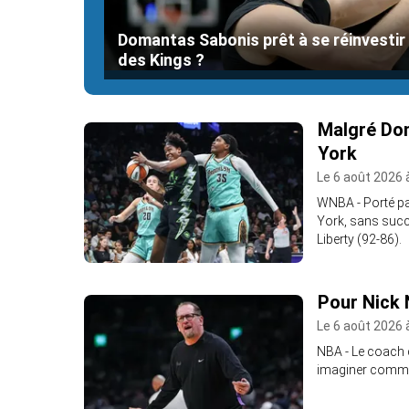
Domantas Sabonis prêt à se réinvestir 
des Kings ?
Malgré Dom
York
Le 6 août 2026 
WNBA - Porté pa
York, sans succè
Liberty (92-86).
Pour Nick 
Le 6 août 2026 
NBA - Le coach 
imaginer comment