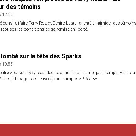
ur des témoins
à 12:12
dans l'affaire Terry Rozier, Deniro Laster a tenté d'intimider des témoins
 reprises les conditions de sa remise en liberté.
 tombé sur la tête des Sparks
à 10:55
ntre Sparks et Sky s'est décidé dans le quatrième quart-temps. Après la
 Atkins, Chicago s'est envolé pour s'imposer 95 à 88.