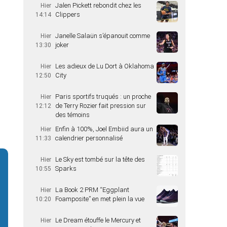
Jalen Pickett rebondit chez les
Hier
Clippers
14:14
Janelle Salaün s’épanouit comme
Hier
joker
13:30
Les adieux de Lu Dort à Oklahoma
Hier
City
12:50
Paris sportifs truqués : un proche
Hier
de Terry Rozier fait pression sur
12:12
des témoins
Enfin à 100%, Joel Embiid aura un
Hier
calendrier personnalisé
11:33
Le Sky est tombé sur la tête des
Hier
Sparks
10:55
La Book 2 PRM “Eggplant
Hier
Foamposite” en met plein la vue
10:20
Le Dream étouffe le Mercury et
Hier