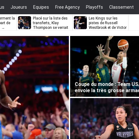
us
Joueurs
Equipes
Free Agency
Playoffs
Classement
erment la
Placé sur la liste des
Les Kings sur les
part de
transferts, Klay
pistes de Russell
Thompson se verrait
Westbrook et de Victor
bien à Los
Oladipo
Angeles
Coupe du monde : Team U
envoie la très grosse armad