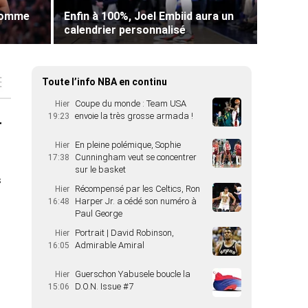
 comme
Enfin à 100%, Joel Embiid aura un
calendrier personnalisé
Toute l’info NBA en continu
Coupe du monde : Team USA
Hier
envoie la très grosse armada !
19:23
r
En pleine polémique, Sophie
Hier
Cunningham veut se concentrer
17:38
sur le basket
s
Récompensé par les Celtics, Ron
Hier
Harper Jr. a cédé son numéro à
16:48
Paul George
Portrait | David Robinson,
Hier
Admirable Amiral
16:05
Guerschon Yabusele boucle la
Hier
D.O.N. Issue #7
15:06