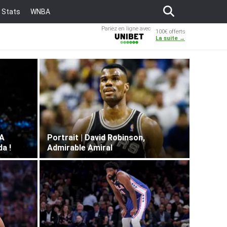
Stats
WNBA
Pariez en ligne avec
100€ offerts
Unibet
La suite →
SA
Portrait | David Robinson,
a !
Admirable Amiral