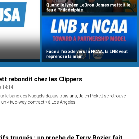
Quand le lycéen LeBron James mettait le
feu à Philadelphie
Face à l’exode vers la NCAA, la LNB veut
reprendre la main
ett rebondit chez les Clippers
à 14:14
r le banc des Nuggets depuis trois ans, Jalen Pickett se retrouve
un « two-way contract » à Los Angeles.
ifs truqués : un proche de Terry Rozier fait