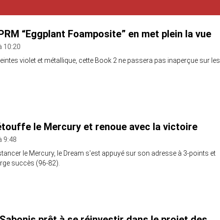
PRM “Eggplant Foamposite” en met plein la vue
à 10:20
teintes violet et métallique, cette Book 2 ne passera pas inaperçue sur les
touffe le Mercury et renoue avec la victoire
à 9:48
tancer le Mercury, le Dream s'est appuyé sur son adresse à 3-points et
large succès (96-82).
abonis prêt à se réinvestir dans le projet des