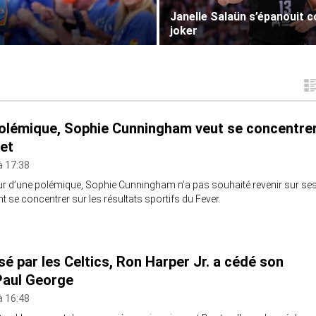
Janelle Salaün s’épanouit
joker
polémique, Sophie Cunningham veut se concentre
ket
à 17:38
d’une polémique, Sophie Cunningham n’a pas souhaité revenir sur se
t se concentrer sur les résultats sportifs du Fever.
 par les Celtics, Ron Harper Jr. a cédé son
Paul George
à 16:48