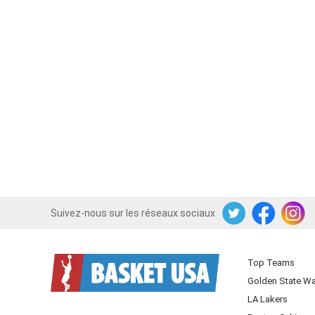
Suivez-nous sur les réseaux sociaux
Twitter
Facebook
Instagram
Top Teams
Golden State Wa
LA Lakers