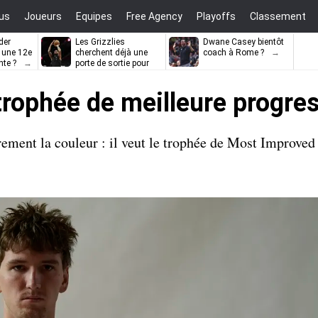
us
Joueurs
Equipes
Free Agency
Playoffs
Classement
der
Les Grizzlies
Dwane Casey bientôt
l une 12e
cherchent déjà une
coach à Rome ?
nte ?
porte de sortie pour
D’Angelo Russell
 trophée de meilleure progre
ement la couleur : il veut le trophée de Most Improved