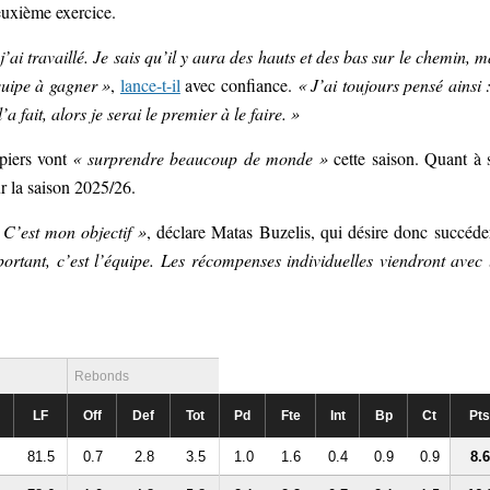
deuxième exercice.
j’ai travaillé. Je sais qu’il y aura des hauts et des bas sur le chemin, m
équipe à gagner »
,
lance-t-il
avec confiance.
« J’ai toujours pensé ainsi :
a fait, alors je serai le premier à le faire. »
piers vont
« surprendre beaucoup de monde »
cette saison. Quant à 
r la saison 2025/26.
C’est mon objectif »
, déclare Matas Buzelis, qui désire donc succéde
mportant, c’est l’équipe. Les récompenses individuelles viendront avec 
Rebonds
LF
Off
Def
Tot
Pd
Fte
Int
Bp
Ct
Pts
81.5
0.7
2.8
3.5
1.0
1.6
0.4
0.9
0.9
8.6