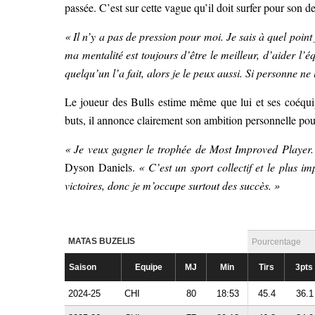
passée. C’est sur cette vague qu’il doit surfer pour son 
« Il n’y a pas de pression pour moi. Je sais à quel point 
ma mentalité est toujours d’être le meilleur, d’aider l’
quelqu’un l’a fait, alors je le peux aussi. Si personne ne l’
Le joueur des Bulls estime même que lui et ses coéqui
buts, il annonce clairement son ambition personnelle pou
« Je veux gagner le trophée de Most Improved Player. 
Dyson Daniels.
« C’est un sport collectif et le plus i
victoires, donc je m’occupe surtout des succès. »
MATAS BUZELIS
Pourcentage
Saison
Equipe
MJ
Min
Tirs
3pts
2024-25
CHI
80
18:53
45.4
36.1