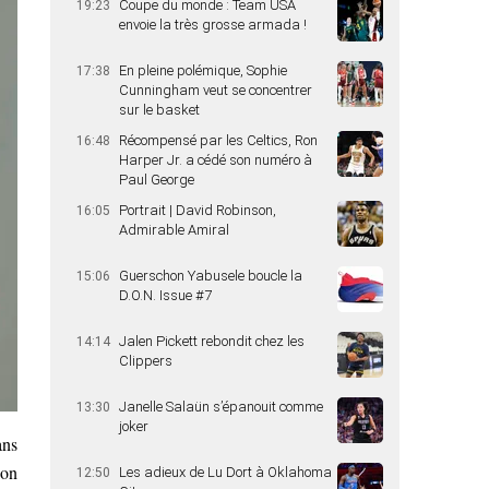
Coupe du monde : Team USA
19:23
envoie la très grosse armada !
En pleine polémique, Sophie
17:38
Cunningham veut se concentrer
sur le basket
Récompensé par les Celtics, Ron
16:48
Harper Jr. a cédé son numéro à
Paul George
Portrait | David Robinson,
16:05
Admirable Amiral
Guerschon Yabusele boucle la
15:06
D.O.N. Issue #7
Jalen Pickett rebondit chez les
14:14
Clippers
Janelle Salaün s’épanouit comme
13:30
joker
ans
son
Les adieux de Lu Dort à Oklahoma
12:50