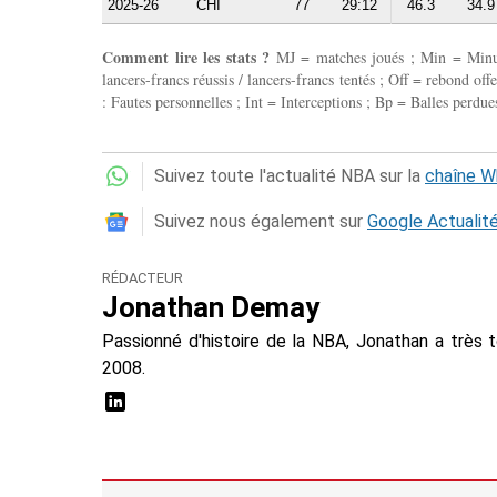
2025-26
CHI
77
29:12
46.3
34.9
Comment lire les stats ?
MJ = matches joués ; Min = Minutes
lancers-francs réussis / lancers-francs tentés ; Off = rebond of
: Fautes personnelles ; Int = Interceptions ; Bp = Balles perdues
Suivez toute l'actualité NBA sur la
chaîne 
Suivez nous également sur
Google Actualit
RÉDACTEUR
Jonathan Demay
Passionné d'histoire de la NBA, Jonathan a très 
2008.