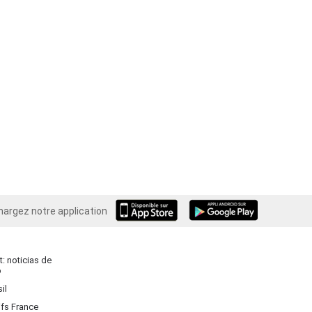
hargez notre application
Android
: noticias de
o
il
ifs France