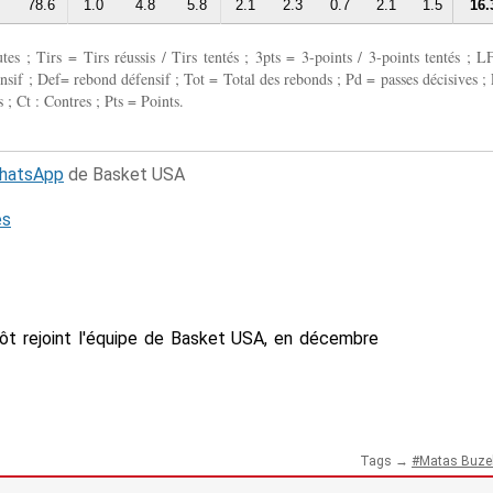
78.6
1.0
4.8
5.8
2.1
2.3
0.7
2.1
1.5
16.
 ; Tirs = Tirs réussis / Tirs tentés ; 3pts = 3-points / 3-points tentés ; L
fensif ; Def= rebond défensif ; Tot = Total des rebonds ; Pd = passes décisives ; 
 ; Ct : Contres ; Pts = Points.
WhatsApp
de Basket USA
és
tôt rejoint l'équipe de Basket USA, en décembre
Tags →
Matas Buzel