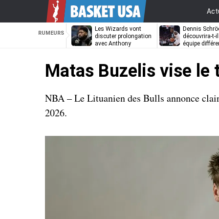
Act
Les Wizards vont
Dennis Schrö
RUMEURS
discuter prolongation
découvrira-t-i
avec Anthony
équipe différe
Davis
Matas Buzelis vise le
NBA – Le Lituanien des Bulls annonce clair
2026.