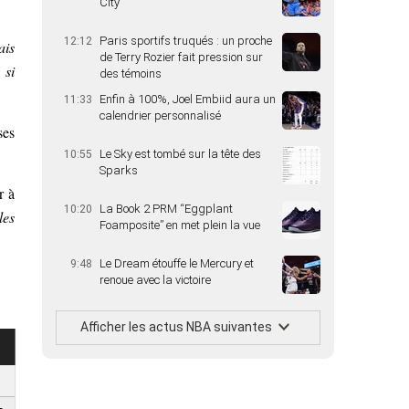
City
Paris sportifs truqués : un proche
12:12
ais
de Terry Rozier fait pression sur
 si
des témoins
Enfin à 100%, Joel Embiid aura un
11:33
calendrier personnalisé
ses
Le Sky est tombé sur la tête des
10:55
Sparks
r à
La Book 2 PRM “Eggplant
10:20
les
Foamposite” en met plein la vue
Le Dream étouffe le Mercury et
9:48
renoue avec la victoire
Afficher les actus NBA suivantes