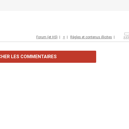
Forum (et HS)
|
+
|
Règles et contenus illicites
|
CHER LES COMMENTAIRES