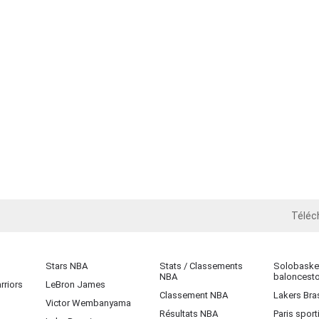
Téléc
iOS
Stars NBA
Stats / Classements
Solobasket
NBA
baloncest
rriors
LeBron James
Classement NBA
Lakers Bras
Victor Wembanyama
Résultats NBA
Paris sport