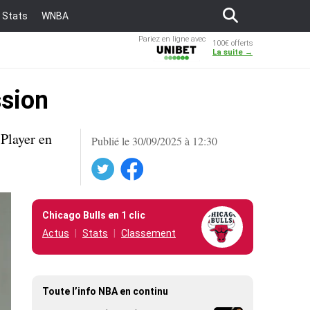
Stats
WNBA
Pariez en ligne avec
100€ offerts
Unibet
La suite →
ssion
 Player en
Publié le 30/09/2025 à 12:30
Twitter
Facebook
Chicago Bulls en 1 clic
Actus
Stats
Classement
Toute l’info NBA en continu