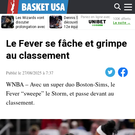
Affi
Pariez en ligne avec
Les Wizards vont
Dennis Schröder
Les Grizzlies
100€ offerts
Unibet
discuter
découvrira-t-il une
cherchent déj
La suite →
prolongation avec
12e équipe
porte de sorti
Anthony Davis
différente ?
pour D’Angelo
le
Russell
Le Fever se fâche et grimpe
men
au classement
Twitter
Facebook
Publié le 27/08/2025 à 7:37
WNBA – Avec un super duo Boston-Sims, le
Fever “sweepe” le Storm, et passe devant au
classement.