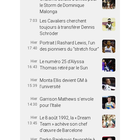
le Storm de Dominique
Malonga
7:03
Les Cavaliers cherchent
toujours à transférer Dennis
Schröder
Hier
Portrait | Rashard Lewis, l’un
17:40
des pionniers du “stretch four”
Hier
Le numéro 25 d’Alyssa
16:43
Thomas retiré par le Sun
Hier
Monta Ellis devient GM à
15:39
l’université
Hier
Garrison Mathews s’envole
14:30
pour l’Italie
Hier
Le 8 août 1992, la « Dream
13:45
Team » achève son chef
d’œuvre de Barcelone
Hier
Darko Rajakovic favorable à