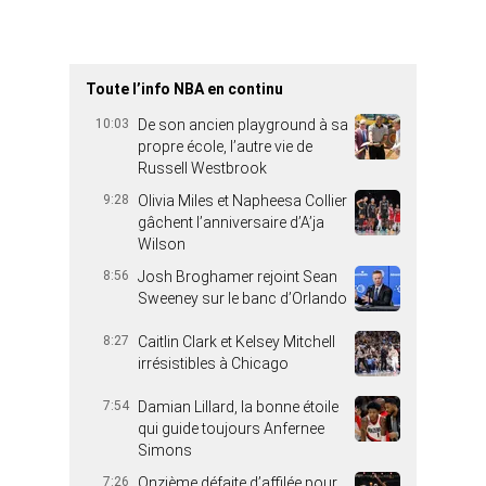
Toute l’info NBA en continu
10:03
De son ancien playground à sa
propre école, l’autre vie de
Russell Westbrook
9:28
Olivia Miles et Napheesa Collier
gâchent l’anniversaire d’A’ja
Wilson
8:56
Josh Broghamer rejoint Sean
Sweeney sur le banc d’Orlando
8:27
Caitlin Clark et Kelsey Mitchell
irrésistibles à Chicago
7:54
Damian Lillard, la bonne étoile
qui guide toujours Anfernee
Simons
7:26
Onzième défaite d’affilée pour