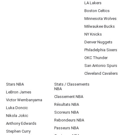
LA Lakers
Boston Celtics
Minnesota Wolves
Milwaukee Bucks
NY Knicks
Denver Nuggets
Philadelphia Sixers
OKC Thunder
San Antonio Spurs
Cleveland Cavaliers
Stars NBA
Stats / Classements
NBA
LeBron James
Classement NBA
Victor Wembanyama
Résultats NBA
Luka Doncic
Scoreurs NBA
Nikola Jokic
Rebondeurs NBA
Anthony Edwards
Passeurs NBA
Stephen Curry