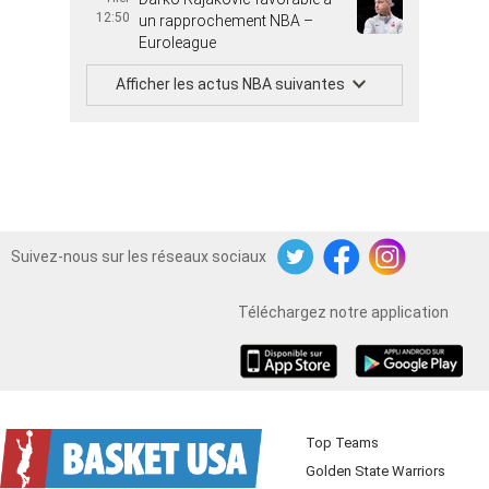
12:50
un rapprochement NBA –
Euroleague
Afficher les actus NBA suivantes
Suivez-nous sur les réseaux sociaux
Twitter
Facebook
Instagram
Téléchargez notre application
iOS
Android
Top Teams
Golden State Warriors