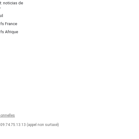
: noticias de
o
il
ifs France
ifs Afrique
onnelles
 09.74.75.13.13 (appel non surtaxé)