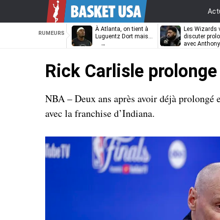
Act
À Atlanta, on tient à
Les Wizards 
RUMEURS
Luguentz Dort mais…
discuter prol
avec Anthony
Davis
Rick Carlisle prolonge
NBA – Deux ans après avoir déjà prolongé et
avec la franchise d’Indiana.