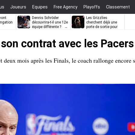
us
Joueurs
Equipes
Free Agency
Playoffs
Classement
vont
Dennis Schröder
Les Grizzlies
ongation
découvrira-t-il une 12e
cherchent déjà une
équipe différente ?
porte de sortie pour
D’Angelo Russell
 son contrat avec les Pacers
 deux mois après les Finals, le coach rallonge encore 