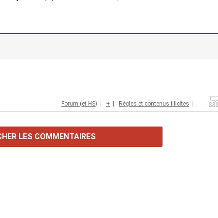
Forum (et HS)
|
+
|
Règles et contenus illicites
|
CHER LES COMMENTAIRES