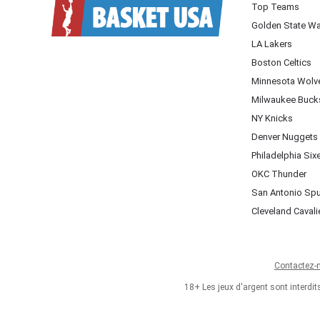
Top Teams
Golden State Wa
LA Lakers
Boston Celtics
Minnesota Wolv
Milwaukee Buck
NY Knicks
Denver Nuggets
Philadelphia Six
OKC Thunder
San Antonio Sp
Cleveland Cavali
Contactez-
18+ Les jeux d'argent sont interdi