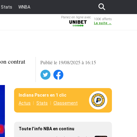
Stats
WNBA
Pariez en ligne avec
100€ offerts
Unibet
La suite →
son contrat
Publié le 19/08/2025 à 16:15
Twitter
Facebook
Indiana Pacers en 1 clic
Actus
Stats
Classement
Toute l’info NBA en continu