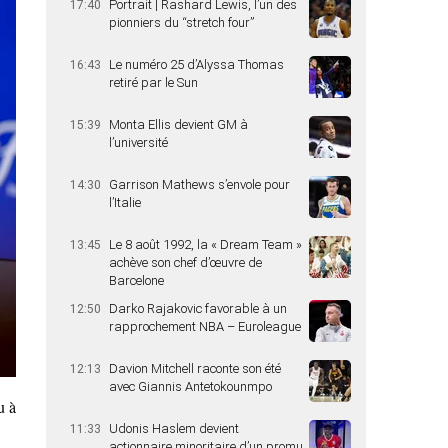
Portrait | Rashard Lewis, l’un des
17:40
pionniers du “stretch four”
Le numéro 25 d’Alyssa Thomas
16:43
retiré par le Sun
Monta Ellis devient GM à
15:39
l’université
Garrison Mathews s’envole pour
14:30
l’Italie
Le 8 août 1992, la « Dream Team »
13:45
achève son chef d’œuvre de
Barcelone
Darko Rajakovic favorable à un
12:50
rapprochement NBA – Euroleague
Davion Mitchell raconte son été
12:13
avec Giannis Antetokounmpo
u à
Udonis Haslem devient
11:33
actionnaire minoritaire d’un promu