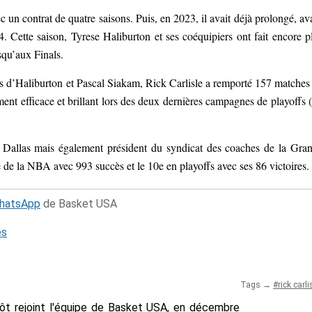
c un contrat de quatre saisons. Puis, en 2023, il avait déjà prolongé, av
. Cette saison, Tyrese Haliburton et ses coéquipiers ont fait encore p
squ’aux Finals.
es d’Haliburton et Pascal Siakam, Rick Carlisle a remporté 157 matches
ement efficace et brillant lors des deux dernières campagnes de playoffs 
allas mais également président du syndicat des coaches de la Gra
re de la NBA avec 993 succès et le 10e en playoffs avec ses 86 victoires.
WhatsApp
de Basket USA
és
Tags →
rick carli
tôt rejoint l'équipe de Basket USA, en décembre