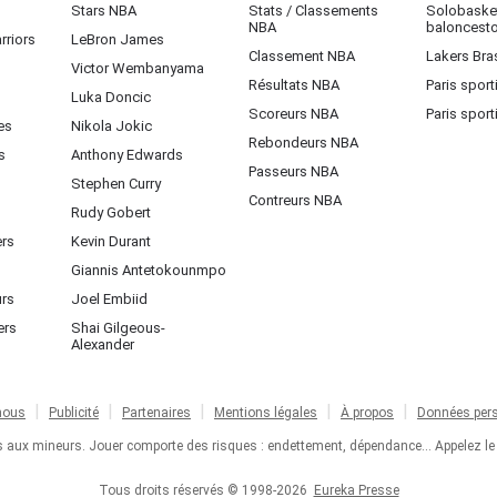
Stars NBA
Stats / Classements
Solobasket
NBA
baloncest
rriors
LeBron James
Classement NBA
Lakers Bras
Victor Wembanyama
Résultats NBA
Paris sport
Luka Doncic
Scoreurs NBA
Paris sport
es
Nikola Jokic
Rebondeurs NBA
s
Anthony Edwards
Passeurs NBA
Stephen Curry
Contreurs NBA
Rudy Gobert
ers
Kevin Durant
Giannis Antetokounmpo
urs
Joel Embiid
ers
Shai Gilgeous-
Alexander
nous
Publicité
Partenaires
Mentions légales
À propos
Données pers
ts aux mineurs. Jouer comporte des risques : endettement, dépendance... Appelez le
Tous droits réservés © 1998-2026
Eureka Presse