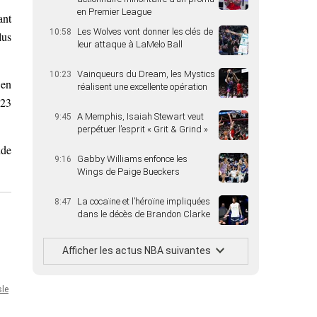
en Premier League
ant
Les Wolves vont donner les clés de
10:58
lus
leur attaque à LaMelo Ball
Vainqueurs du Dream, les Mystics
10:23
 en
réalisent une excellente opération
(23
A Memphis, Isaiah Stewart veut
9:45
perpétuer l’esprit « Grit & Grind »
nde
Gabby Williams enfonce les
9:16
Wings de Paige Bueckers
La cocaïne et l’héroïne impliquées
8:47
dans le décès de Brandon Clarke
Afficher les actus NBA suivantes
sle