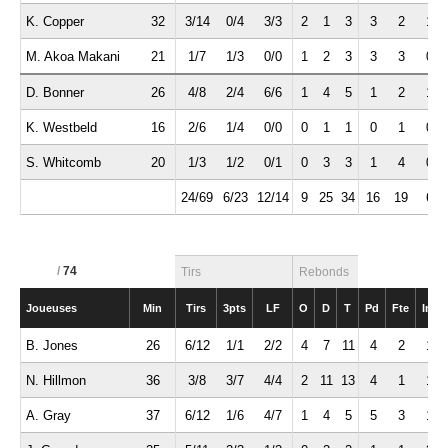
K. Copper
32
3/14
0/4
3/3
2
1
3
3
2
1
M. Akoa Makani
21
1/7
1/3
0/0
1
2
3
3
3
0
D. Bonner
26
4/8
2/4
6/6
1
4
5
1
2
1
K. Westbeld
16
2/6
1/4
0/0
0
1
1
0
1
0
S. Whitcomb
20
1/3
1/2
0/1
0
3
3
1
4
0
24/69
6/23
12/14
9
25
34
16
19
6
/
74
Tirs
Rebonds
Joueuses
Min
Tirs
3pts
LF
O
D
T
Pd
Fte
Int
B. Jones
26
6/12
1/1
2/2
4
7
11
4
2
1
N. Hillmon
36
3/8
3/7
4/4
2
11
13
4
1
1
A. Gray
37
6/12
1/6
4/7
1
4
5
5
3
1