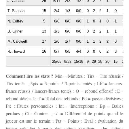
J. Canada
25
5/11
2/3
1/2
0
2
2
1
1
3
T. Paopao
15
2/4
1/3
0/0
0
2
2
1
0
1
N. Coffey
5
0/0
0/0
0/0
1
0
1
0
1
0
B. Griner
13
1/3
0/0
0/0
0
2
2
1
1
0
M. Caldwell
27
2/8
1/7
0/0
1
1
2
2
3
3
R. Howard
16
0/7
0/5
4/4
0
0
0
2
3
1
25/65
9/32
15/19
9
29
38
20
15
11
Comment lire les stats ?
Min = Minutes ; Tirs = Tirs réussis /
Tirs tentés ; 3pts = 3-points / 3-points tentés ; LF = lancers-
francs réussis / lancers-francs tentés ; O = rebond offensif ; D=
rebond défensif ; T = Total des rebonds ; Pd = passes décisives ;
Fte : Fautes personnelles ; Int = Interceptions ; Bp = Balles
perdues ; Ct : Contres ; +/- = Différentiel de points quand le
joueur est sur le terrain ; Pts = Points ; Eval : évaluation du
joueur calculée à partir des actions positives – les actions