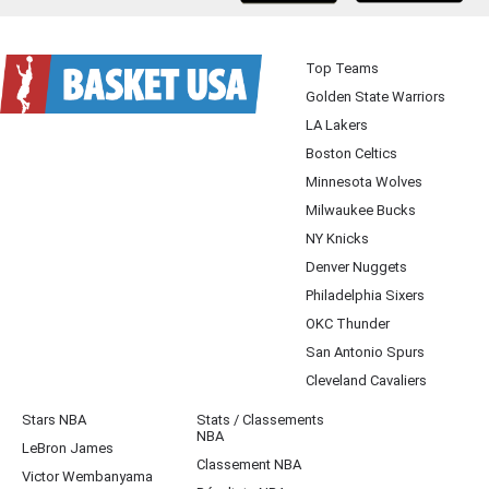
Top Teams
Golden State Warriors
LA Lakers
Boston Celtics
Minnesota Wolves
Milwaukee Bucks
NY Knicks
Denver Nuggets
Philadelphia Sixers
OKC Thunder
San Antonio Spurs
Cleveland Cavaliers
Stars NBA
Stats / Classements
NBA
LeBron James
Classement NBA
Victor Wembanyama