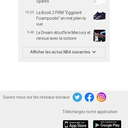
Sparks
10:20
La Book 2 PRM “Eggplant
Foamposite” en met plein la
vue
9:48
Le Dream étouffe le Mercury et
renoue avec la victoire
Afficher les actus NBA suivantes
Suivez-nous sur les réseaux sociaux
Twitter
Facebook
Instagram
Téléchargez notre application
iOS
Android