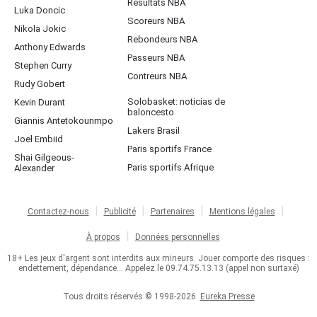
Résultats NBA
Luka Doncic
Scoreurs NBA
Nikola Jokic
Rebondeurs NBA
Anthony Edwards
Passeurs NBA
Stephen Curry
Contreurs NBA
Rudy Gobert
Solobasket: noticias de
Kevin Durant
baloncesto
Giannis Antetokounmpo
Lakers Brasil
Joel Embiid
Paris sportifs France
Shai Gilgeous-
Paris sportifs Afrique
Alexander
Contactez-nous
Publicité
Partenaires
Mentions légales
À propos
Données personnelles
18+ Les jeux d'argent sont interdits aux mineurs. Jouer comporte des risques :
endettement, dépendance... Appelez le 09.74.75.13.13 (appel non surtaxé)
Tous droits réservés © 1998-2026
Eureka Presse