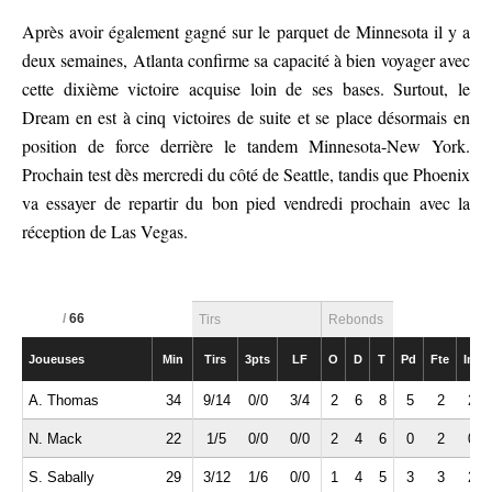
Après avoir également gagné sur le parquet de Minnesota il y a
deux semaines, Atlanta confirme sa capacité à bien voyager avec
cette dixième victoire acquise loin de ses bases. Surtout, le
Dream en est à cinq victoires de suite et se place désormais en
position de force derrière le tandem Minnesota-New York.
Prochain test dès mercredi du côté de Seattle, tandis que Phoenix
va essayer de repartir du bon pied vendredi prochain avec la
réception de Las Vegas.
/
66
Tirs
Rebonds
Joueuses
Min
Tirs
3pts
LF
O
D
T
Pd
Fte
Int
A. Thomas
34
9/14
0/0
3/4
2
6
8
5
2
2
N. Mack
22
1/5
0/0
0/0
2
4
6
0
2
0
S. Sabally
29
3/12
1/6
0/0
1
4
5
3
3
2