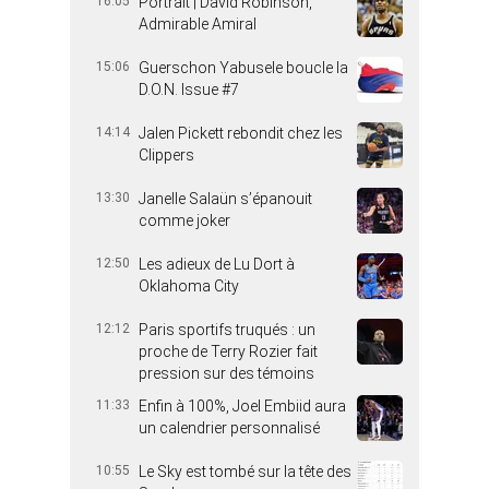
16:05
Portrait | David Robinson,
Admirable Amiral
15:06
Guerschon Yabusele boucle la
D.O.N. Issue #7
14:14
Jalen Pickett rebondit chez les
Clippers
13:30
Janelle Salaün s’épanouit
comme joker
12:50
Les adieux de Lu Dort à
Oklahoma City
12:12
Paris sportifs truqués : un
proche de Terry Rozier fait
pression sur des témoins
11:33
Enfin à 100%, Joel Embiid aura
un calendrier personnalisé
10:55
Le Sky est tombé sur la tête des