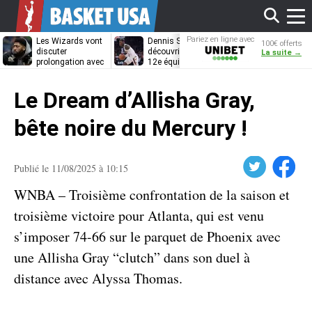
Affi
Pariez en ligne avec
Les Wizards vont
Dennis Schröder
Les Grizzlies
100€ offerts
Unibet
discuter
découvrira-t-il une
cherchent déj
La suite →
prolongation avec
12e équipe
porte de sorti
Anthony Davis
différente ?
pour D’Angelo
le
Russell
Le Dream d’Allisha Gray,
men
bête noire du Mercury !
Twitter
Facebook
Publié le 11/08/2025 à 10:15
WNBA – Troisième confrontation de la saison et
troisième victoire pour Atlanta, qui est venu
s’imposer 74-66 sur le parquet de Phoenix avec
une Allisha Gray “clutch” dans son duel à
distance avec Alyssa Thomas.