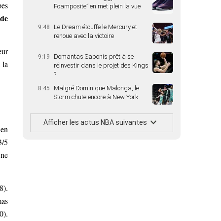
pes
Foamposite” en met plein la vue
de
Le Dream étouffe le Mercury et
9:48
renoue avec la victoire
eur
Domantas Sabonis prêt à se
9:19
 la
réinvestir dans le projet des Kings
?
Malgré Dominique Malonga, le
8:45
Storm chute encore à New York
Afficher les actus NBA suivantes
 en
3/5
 ne
8).
mas
0).