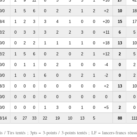
3/3
2
9
11
8
3
3
3
1
+16
27
42
0/0
1
5
6
0
2
2
1
2
+2
10
18
3/4
1
2
3
3
4
1
0
0
+20
15
17
2/2
0
3
3
3
2
2
3
0
+11
6
5
0/0
0
2
2
1
1
1
1
0
+18
13
10
2/2
1
5
6
0
2
0
2
1
+12
2
5
0/0
0
1
1
0
2
1
0
0
-4
0
2
0/0
1
0
1
6
0
0
2
1
-2
0
2
3/3
0
0
0
0
0
0
0
0
+2
13
10
0/0
0
0
0
0
0
0
0
0
0
0
0
0/0
0
0
0
1
3
0
1
0
+5
2
0
3/14
6
27
33
22
19
10
13
5
88
11
 / Tirs tentés ; 3pts = 3-points / 3-points tentés ; LF = lancers-francs réussi