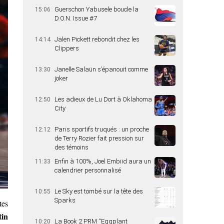
Guerschon Yabusele boucle la
15:06
D.O.N. Issue #7
Jalen Pickett rebondit chez les
14:14
Clippers
Janelle Salaün s’épanouit comme
13:30
joker
Les adieux de Lu Dort à Oklahoma
12:50
City
Paris sportifs truqués : un proche
12:12
de Terry Rozier fait pression sur
des témoins
Enfin à 100%, Joel Embiid aura un
11:33
calendrier personnalisé
Le Sky est tombé sur la tête des
10:55
Sparks
tes
tin
La Book 2 PRM “Eggplant
10:20