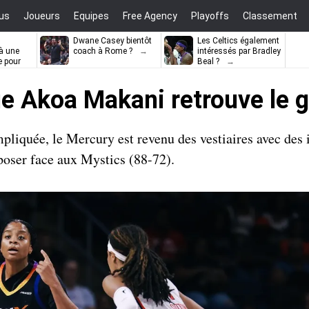
us
Joueurs
Equipes
Free Agency
Playoffs
Classement
Dwane Casey bientôt
Les Celtics également
à une
coach à Rome ?
intéressés par Bradley
e pour
Beal ?
ell
 Akoa Makani retrouve le go
quée, le Mercury est revenu des vestiaires avec des 
mposer face aux Mystics (88-72).