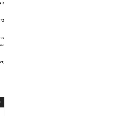
s à
 72
ous
 ne
er,
l