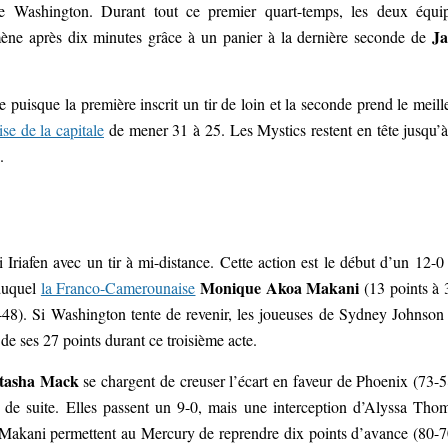
de Washington. Durant tout ce premier quart-temps, les deux équi
Ja
 mène après dix minutes grâce à un panier à la dernière seconde de
uisque la première inscrit un tir de loin et la seconde prend le meill
ise de la capitale
de mener 31 à 25. Les Mystics restent en tête jusqu’à
.
Iriafen avec un tir à mi-distance. Cette action est le début d’un 12-0
Monique Akoa Makani
 duquel
la Franco-Camerounaise
(13 points à 
53-48). Si Washington tente de revenir, les joueuses de Sydney Johnson
de ses 27 points durant ce troisième acte.
tasha Mack
se chargent de creuser l’écart en faveur de Phoenix (73-5
 de suite. Elles passent un 9-0, mais une interception d’Alyssa Tho
Makani permettent au Mercury de reprendre dix points d’avance (80-7