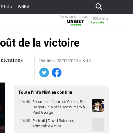
Stats
WNBA
Pariez en ligne avec
100€ offerts
Unibet
La suite →
ût de la victoire
intentions
Publié le 28/07/2025 à 8:45
Twitter
Facebook
Toute l’info NBA en continu
Récompensé par les Celtics, Ron
16:48
Harper Jr. a cédé son numéro à
Paul George
Portrait | David Robinson,
16:05
Admirable Amiral