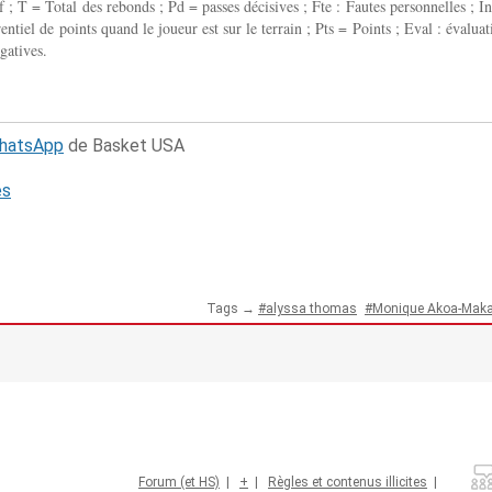
 ; T = Total des rebonds ; Pd = passes décisives ; Fte : Fautes personnelles ; In
entiel de points quand le joueur est sur le terrain ; Pts = Points ; Eval : évaluat
gatives.
WhatsApp
de Basket USA
és
Tags →
alyssa thomas
Monique Akoa-Maka
Forum (et HS)
|
+
|
Règles et contenus illicites
|