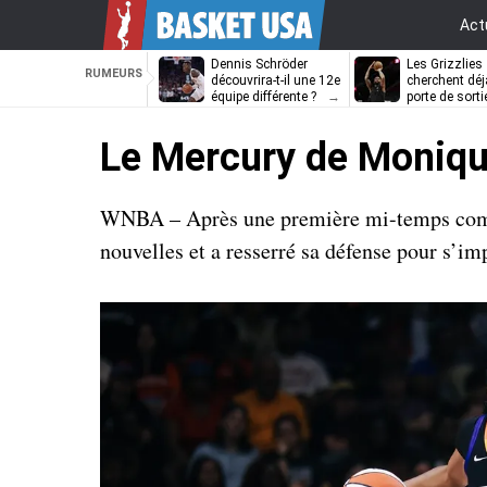
Act
Dennis Schröder
Les Grizzlies
RUMEURS
découvrira-t-il une 12e
cherchent déj
équipe différente ?
porte de sorti
D’Angelo Russ
Le Mercury de Monique
WNBA – Après une première mi-temps compli
nouvelles et a resserré sa défense pour s’i