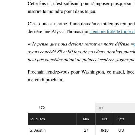
Cette fois-ci, c’est suffisant pour s’imposer puisque su
inscrire le moindre point dans le jeu.
C’est donc au terme d’une deuxième mi-temps remporté
derrière une Alyssa Thomas qui
a encore frôlé le triple-
« Je pense que nous devions retrouver notre défense »
avons concédé 89 et 90 lors de nos deux derniers matchs 
peut pas concéder autant de points et espérer gagner par
Prochain rendez-vous pour Washington, ce mardi, face 
mercredi prochain.
/
72
Tirs
Joueuses
Min
Tirs
3pts
S. Austin
27
8/18
0/0