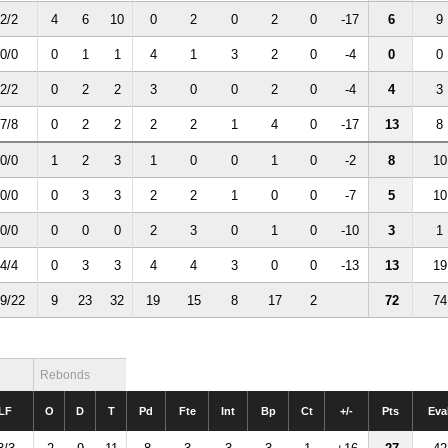
2/2
4
6
10
0
2
0
2
0
-17
6
9
0/0
0
1
1
4
1
3
2
0
-4
0
0
2/2
0
2
2
3
0
0
2
0
-4
4
3
7/8
0
2
2
2
2
1
4
0
-17
13
8
0/0
1
2
3
1
0
0
1
0
-2
8
10
0/0
0
3
3
2
2
1
0
0
-7
5
10
0/0
0
0
0
2
3
0
1
0
-10
3
1
4/4
0
3
3
4
4
3
0
0
-13
13
19
9/22
9
23
32
19
15
8
17
2
72
74
Rebonds
LF
O
D
T
Pd
Fte
Int
Bp
Ct
+/-
Pts
Eva