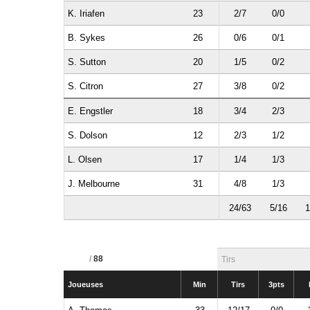
K. Iriafen
23
2/7
0/0
B. Sykes
26
0/6
0/1
S. Sutton
20
1/5
0/2
S. Citron
27
3/8
0/2
E. Engstler
18
3/4
2/3
S. Dolson
12
2/3
1/2
L. Olsen
17
1/4
1/3
J. Melbourne
31
4/8
1/3
24/63
5/16
1
/
88
Tirs
Joueuses
Min
Tirs
3pts