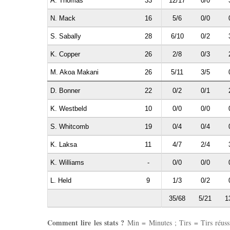
A. Thomas
33
12/17
0/0
N. Mack
16
5/6
0/0
S. Sabally
28
6/10
0/2
K. Copper
26
2/8
0/3
M. Akoa Makani
26
5/11
3/5
D. Bonner
22
0/2
0/1
K. Westbeld
10
0/0
0/0
S. Whitcomb
19
0/4
0/4
K. Laksa
11
4/7
2/4
K. Williams
-
0/0
0/0
L. Held
9
1/3
0/2
35/68
5/21
1
Comment lire les stats ?
Min = Minutes ; Tirs = Tirs réussis