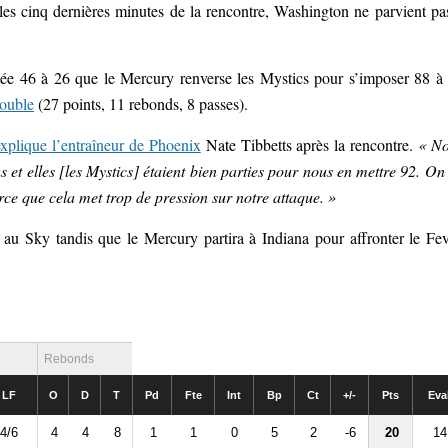
r les cinq dernières minutes de la rencontre, Washington ne parvient pa
e 46 à 26 que le Mercury renverse les Mystics pour s’imposer 88 à
double
(27 points, 11 rebonds, 8 passes).
explique l’entraîneur de Phoenix
Nate Tibbetts après la rencontre.
« N
et elles [les Mystics] étaient bien parties pour nous en mettre 92. On
ce que cela met trop de pression sur notre attaque. »
au Sky tandis que le Mercury partira à Indiana pour affronter le Fev
Rebonds
LF
O
D
T
Pd
Fte
Int
Bp
Ct
+/-
Pts
Eva
4/6
4
4
8
1
1
0
5
2
-6
20
14