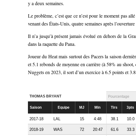
y a deux semaines.
Le problème, c’est que ce n’est pour le moment pas allé 
venant des États-Unis, quatre semaines après l’ouverture 
Il n’a jusqu’à présent jamais évolué en dehors de la Gr
dans la raquette du Pana.
Joueur du Heat mais surtout des Pacers la saison derni
et 5.1 rebonds de moyenne en carrière (à 58% au shoot, 
Nuggets en 2023, il sort d’un exercice à 6.5 points et 3.
THOMAS BRYANT
Pourcentage
Saison
Equipe
MJ
Min
Tirs
3pts
2017-18
LAL
15
4:48
38.1
10.0
2018-19
WAS
72
20:47
61.6
33.3