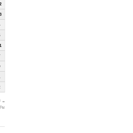
2
3
4
6
1
7
9
1
2
F =
Fte