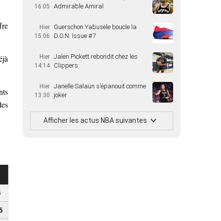
Admirable Amiral
16:05
fre
Guerschon Yabusele boucle la
Hier
D.O.N. Issue #7
15:06
Jalen Pickett rebondit chez les
éjà
Hier
Clippers
14:14
Janelle Salaün s’épanouit comme
Hier
nts
joker
13:30
les
Afficher les actus NBA suivantes
s
5
5