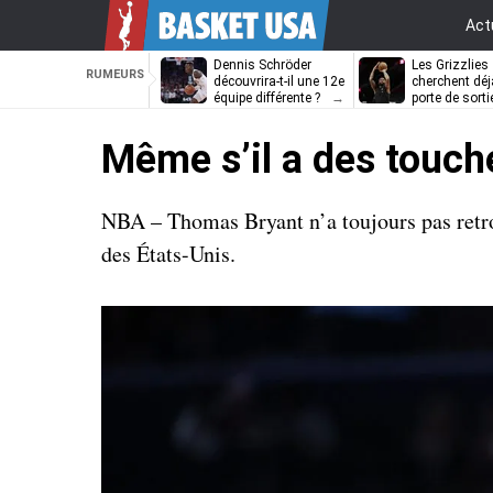
Act
Dennis Schröder
Les Grizzlies
RUMEURS
découvrira-t-il une 12e
cherchent déj
équipe différente ?
porte de sorti
D’Angelo Russ
Même s’il a des touch
NBA – Thomas Bryant n’a toujours pas retrou
des États-Unis.