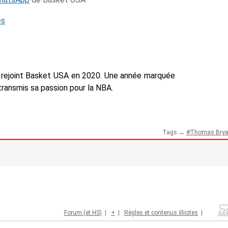
és
n a rejoint Basket USA en 2020. Une année marquée
a transmis sa passion pour la NBA.
Tags →
Thomas Brya
Forum (et HS)
|
+
|
Règles et contenus illicites
|