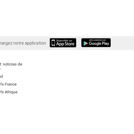
hargez notre application
Android
: noticias de
o
il
ifs France
ifs Afrique