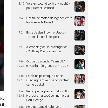
Vers un second contrat « caché »
8:19
pour Kawhi Leonard…
Une fin de match de légende entre
7:48
les Aces et le Fever !
Entre Jaylen Brown et Jayson
7:24
Tatum, il reste le respect
À Washington, la prolongation
6:58
d’Anthony Davis attendra
Coupe du monde : Team USA
Hier
envoie la très grosse armada !
19:23
En pleine polémique, Sophie
Hier
Cunningham veut se concentrer
17:38
sur le basket
Récompensé par les Celtics, Ron
Hier
Harper Jr. a cédé son numéro à
16:48
le,
Paul George
 il
Portrait | David Robinson,
Hier