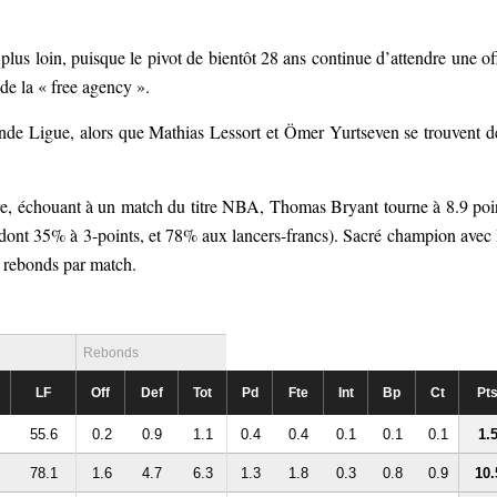
plus loin, puisque le pivot de bientôt 28 ans continue d’attendre une of
de la « free agency ».
ande Ligue, alors que Mathias Lessort et Ömer Yurtseven se trouvent d
ère, échouant à un match du titre NBA, Thomas Bryant tourne à 8.9 poi
dont 35% à 3-points, et 78% aux lancers-francs). Sacré champion avec 
8 rebonds par match.
Rebonds
LF
Off
Def
Tot
Pd
Fte
Int
Bp
Ct
Pt
55.6
0.2
0.9
1.1
0.4
0.4
0.1
0.1
0.1
1.
78.1
1.6
4.7
6.3
1.3
1.8
0.3
0.8
0.9
10.