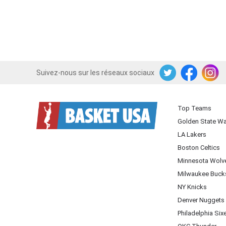
Suivez-nous sur les réseaux sociaux
Twitter
Facebook
Instagram
Top Teams
Golden State Wa
LA Lakers
Boston Celtics
Minnesota Wolv
Milwaukee Buck
NY Knicks
Denver Nuggets
Philadelphia Six