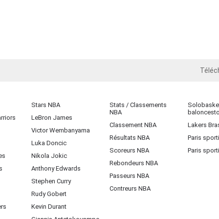
Téléc
iOS
Stars NBA
Stats / Classements
Solobasket
NBA
baloncest
rriors
LeBron James
Classement NBA
Lakers Bras
Victor Wembanyama
Résultats NBA
Paris sport
Luka Doncic
Scoreurs NBA
Paris sport
es
Nikola Jokic
Rebondeurs NBA
s
Anthony Edwards
Passeurs NBA
Stephen Curry
Contreurs NBA
Rudy Gobert
ers
Kevin Durant