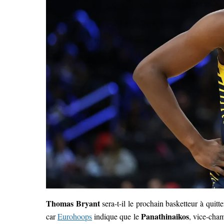
Thomas Bryant
sera-t-il le prochain basketteur à quit
Panathinaikos
car
Eurohoops
indique que le
, vice-cham