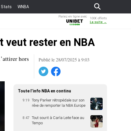
Stats
WNBA
Pariez en ligne avec
100€ offerts
Unibet
La suite →
t veut rester en NBA
’attirer hors
Publié le 28/07/2025 à 9:03
Twitter
Facebook
Toute l’info NBA en continu
Tony Parker rétropédale sur son
9:19
rêve de remporter la NBA Europe
Tout sourit à Carla Leite face au
8:47
Tempo