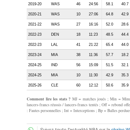
2019-20
WAS
46
24:56
58.1
40.7
2020-21
WAS
10
27:06
64.8
42.9
2021-22
WAS
27
16:16
52.0
28.6
2022-23
DEN
18
11:23
48.5
44.4
2022-23
LAL
41
21:22
65.4
44.0
2023-24
MIA
38
11:36
57.7
18.2
2024-25
IND
56
15:09
51.5
32.1
2024-25
MIA
10
11:30
42.9
35.3
2025-26
CLE
60
12:12
50.6
35.9
Comment lire les stats ?
MJ = matches joués ; Min = Minutes
lancers-francs réussis / lancers-francs tentés ; Off = rebond of
: Fautes personnelles ; Int = Interceptions ; Bp = Balles perdues
Suivez toute l'actualité NBA sur la
chaîne 