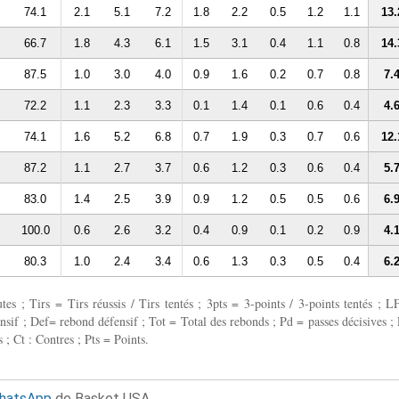
74.1
2.1
5.1
7.2
1.8
2.2
0.5
1.2
1.1
13.
66.7
1.8
4.3
6.1
1.5
3.1
0.4
1.1
0.8
14.
87.5
1.0
3.0
4.0
0.9
1.6
0.2
0.7
0.8
7.
72.2
1.1
2.3
3.3
0.1
1.4
0.1
0.6
0.4
4.
74.1
1.6
5.2
6.8
0.7
1.9
0.3
0.7
0.6
12.
87.2
1.1
2.7
3.7
0.6
1.2
0.3
0.6
0.4
5.
83.0
1.4
2.5
3.9
0.9
1.2
0.5
0.5
0.6
6.
100.0
0.6
2.6
3.2
0.4
0.9
0.1
0.2
0.9
4.
80.3
1.0
2.4
3.4
0.6
1.3
0.3
0.5
0.4
6.
 ; Tirs = Tirs réussis / Tirs tentés ; 3pts = 3-points / 3-points tentés ; L
fensif ; Def= rebond défensif ; Tot = Total des rebonds ; Pd = passes décisives ; 
 ; Ct : Contres ; Pts = Points.
WhatsApp
de Basket USA