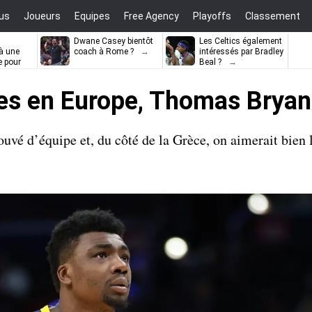
us
Joueurs
Equipes
Free Agency
Playoffs
Classement
Dwane Casey bientôt
Les Celtics également
à une
coach à Rome ?
intéressés par Bradley
e pour
Beal ?
ell
es en Europe, Thomas Bryan
vé d’équipe et, du côté de la Grèce, on aimerait bien l