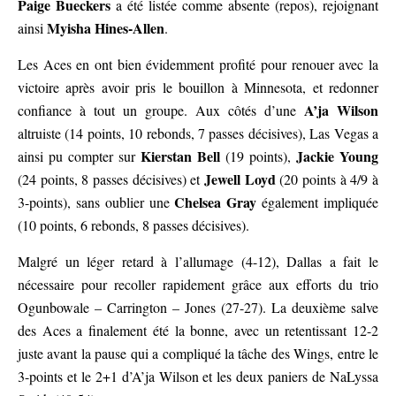
Paige Bueckers
a été listée comme absente (repos), rejoignant
Myisha Hines-Allen
ainsi
.
Les Aces en ont bien évidemment profité pour renouer avec la
victoire après avoir pris le bouillon à Minnesota, et redonner
A’ja Wilson
confiance à tout un groupe. Aux côtés d’une
altruiste (14 points, 10 rebonds, 7 passes décisives), Las Vegas a
Kierstan Bell
Jackie Young
ainsi pu compter sur
(19 points),
Jewell Loyd
(24 points, 8 passes décisives) et
(20 points à 4/9 à
Chelsea Gray
3-points), sans oublier une
également impliquée
(10 points, 6 rebonds, 8 passes décisives).
Malgré un léger retard à l’allumage (4-12), Dallas a fait le
nécessaire pour recoller rapidement grâce aux efforts du trio
Ogunbowale – Carrington – Jones (27-27). La deuxième salve
des Aces a finalement été la bonne, avec un retentissant 12-2
juste avant la pause qui a compliqué la tâche des Wings, entre le
3-points et le 2+1 d’A’ja Wilson et les deux paniers de NaLyssa