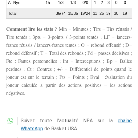
A. Nye
15
1/3
1/3
0/0
1
2
3
0
0
0
Total
36/74
15/36
19/24
11
26
37
30
19
6
Comment lire les stats ?
Min = Minutes ; Tirs = Tirs réussis /
Tirs tentés ; 3pts = 3-points / 3-points tentés ; LF = lancers-
francs réussis / lancers-francs tentés ; O = rebond offensif ; D=
rebond défensif ; T = Total des rebonds ; Pd = passes décisives ;
Fte : Fautes personnelles ; Int = Interceptions ; Bp = Balles
perdues ; Ct : Contres ; +/- = Différentiel de points quand le
joueur est sur le terrain ; Pts = Points ; Eval : évaluation du
joueur calculée à partir des actions positives – les actions
négatives.
Suivez toute l'actualité NBA sur la
chaîne
WhatsApp
de Basket USA