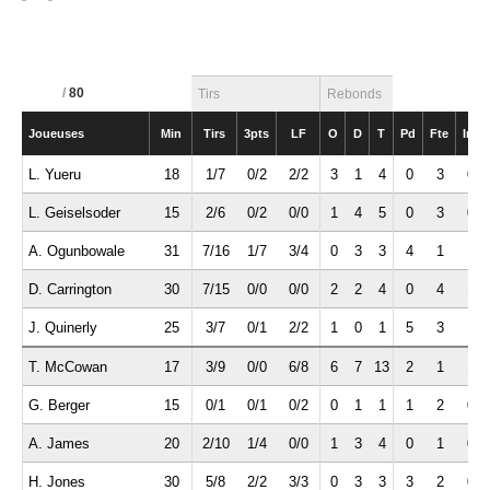
/
80
Tirs
Rebonds
Joueuses
Min
Tirs
3pts
LF
O
D
T
Pd
Fte
Int
L. Yueru
18
1/7
0/2
2/2
3
1
4
0
3
0
L. Geiselsoder
15
2/6
0/2
0/0
1
4
5
0
3
0
A. Ogunbowale
31
7/16
1/7
3/4
0
3
3
4
1
1
D. Carrington
30
7/15
0/0
0/0
2
2
4
0
4
1
J. Quinerly
25
3/7
0/1
2/2
1
0
1
5
3
1
T. McCowan
17
3/9
0/0
6/8
6
7
13
2
1
1
G. Berger
15
0/1
0/1
0/2
0
1
1
1
2
0
A. James
20
2/10
1/4
0/0
1
3
4
0
1
0
H. Jones
30
5/8
2/2
3/3
0
3
3
3
2
0