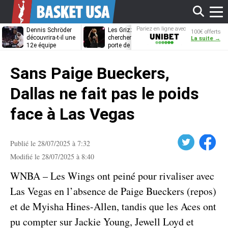
Affi
Pariez en ligne avec
Dennis Schröder
Les Grizzlies
Dwane Casey
100€ offerts
Unibet
découvrira-t-il une
cherchent déjà une
bientôt coach
La suite →
12e équipe
porte de sortie
Rome ?
différente ?
pour D’Angelo
le
Russell
Sans Paige Bueckers,
men
Dallas ne fait pas le poids
face à Las Vegas
Twitter
Facebook
Publié le 28/07/2025 à 7:32
Modifié le 28/07/2025 à 8:40
WNBA – Les Wings ont peiné pour rivaliser avec
Las Vegas en l’absence de Paige Bueckers (repos)
et de Myisha Hines-Allen, tandis que les Aces ont
pu compter sur Jackie Young, Jewell Loyd et