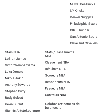
Milwaukee Bucks
NY Knicks
Denver Nuggets
Philadelphia Sixers
OKC Thunder
San Antonio Spurs
Cleveland Cavaliers
Stars NBA
Stats / Classements
NBA
LeBron James
Classement NBA
Victor Wembanyama
Résultats NBA
Luka Doncic
Scoreurs NBA
Nikola Jokic
Rebondeurs NBA
Anthony Edwards
Passeurs NBA
Stephen Curry
Contreurs NBA
Rudy Gobert
Solobasket: noticias de
Kevin Durant
baloncesto
Giannis Antetokounmpo