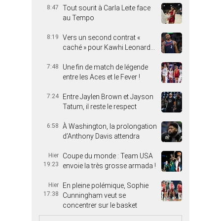
8:47
Tout sourit à Carla Leite face
au Tempo
8:19
Vers un second contrat «
caché » pour Kawhi Leonard…
7:48
Une fin de match de légende
entre les Aces et le Fever !
7:24
Entre Jaylen Brown et Jayson
Tatum, il reste le respect
6:58
À Washington, la prolongation
d’Anthony Davis attendra
Hier
Coupe du monde : Team USA
19:23
envoie la très grosse armada !
Hier
En pleine polémique, Sophie
17:38
Cunningham veut se
concentrer sur le basket