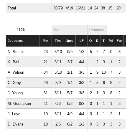
Total
30/79
4/19
16/21
14
24
38
15
20
4
/
106
Tirs
Rebonds
Joueuses
Min
Tirs
3pts
LF
O
D
T
Pd
Fte
Int
N. Smith
23
5/10
0/0
1/3
5
2
7
0
3
0
K. Bell
21
6/11
3/7
4/4
1
2
3
1
2
0
A. Wilson
34
5/10
1/1
3/3
1
9
10
7
3
2
C. Gray
28
3/9
1/4
3/3
1
5
6
8
2
2
J. Young
31
8/11
5/7
3/3
2
1
3
8
2
1
M. Gustafson
11
0/3
0/3
0/2
0
1
1
1
3
0
J. Loyd
19
6/11
4/9
4/4
0
1
1
2
1
1
D. Evans
18
2/6
0/2
1/2
0
3
3
3
3
0