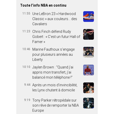
Toute l’info NBA en continu
11:55
Une LeBron 23 « Hardwood
Classic » aux couleurs… des
Cavaliers
11:23
Chris Finch défend Rudy
Gobert : « C’est un futur Hall of
Famer »
10:46
Marine Fauthoux s’engage
pour plusieurs années au
Liberty
10:10
Jaylen Brown : “Quand j’ai
appris mon transfert, j’ai
balancé mon téléphone !”
9:44
Après un mois d’invincibilité,
les Lynx chutent à domicile
9:19
Tony Parker rétropédale sur
son rêve de remporter la NBA
Europe