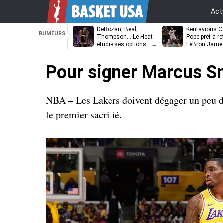
Act
DeRozan, Beal,
Kentavious Ca
RUMEURS
Thompson… Le Heat
Pope prêt à re
étudie ses options
LeBron Jame
Philadelphie ?
Pour signer Marcus Sm
NBA – Les Lakers doivent dégager un peu de
le premier sacrifié.