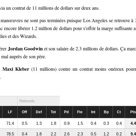
 via un contrat de 11 millions de dollars sur deux ans.
s manœuvres ne sont pas terminées puisque Los Angeles se retrouve à 
nc encore libérer 1.2 million de dollars pour s’offrir la marge suffisante a
lies et des Wizards.
Jordan Goodwin
férer
et son salaire de 2.3 millions de dollars. Ça mar
t mal auprès de son père.
Maxi Kleber
ou
(11 millions) contre un contrat moins onéreux pourr
…
Rebonds
LF
Off
Def
Tot
Pd
Fte
Int
Bp
Ct
Pts
71.4
0.5
1.3
1.8
0.9
1.5
0.4
0.3
0.4
4.4
78.5
0.4
1.8
2.2
2.6
2.3
0.5
1.2
0.2
9.4