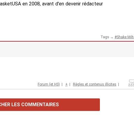
BasketUSA en 2008, avant d'en devenir rédacteur
Tags →
Shake Mil
Forum (et HS)
|
+
|
Règles et contenus illicites
|
CHER LES COMMENTAIRES