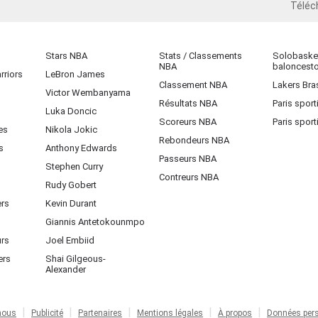
Téléc
iOS
Stars NBA
Stats / Classements
Solobasket
NBA
baloncest
rriors
LeBron James
Classement NBA
Lakers Bras
Victor Wembanyama
Résultats NBA
Paris sport
Luka Doncic
Scoreurs NBA
Paris sport
es
Nikola Jokic
Rebondeurs NBA
s
Anthony Edwards
Passeurs NBA
Stephen Curry
Contreurs NBA
Rudy Gobert
ers
Kevin Durant
Giannis Antetokounmpo
urs
Joel Embiid
ers
Shai Gilgeous-
Alexander
nous
Publicité
Partenaires
Mentions légales
À propos
Données pers