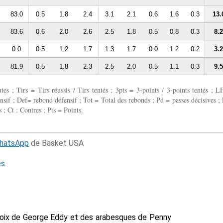
83.0
0.5
1.8
2.4
3.1
2.1
0.6
1.6
0.3
13.
83.6
0.6
2.0
2.6
2.5
1.8
0.5
0.8
0.3
8.2
0.0
0.5
1.2
1.7
1.3
1.7
0.0
1.2
0.2
3.2
81.9
0.5
1.8
2.3
2.5
2.0
0.5
1.1
0.3
9.5
 ; Tirs = Tirs réussis / Tirs tentés ; 3pts = 3-points / 3-points tentés ; L
fensif ; Def= rebond défensif ; Tot = Total des rebonds ; Pd = passes décisives ; 
 ; Ct : Contres ; Pts = Points.
WhatsApp
de Basket USA
és
voix de George Eddy et des arabesques de Penny