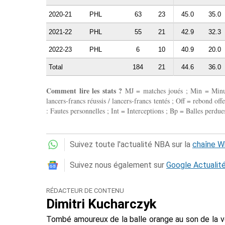
2020-21
PHL
63
23
45.0
35.0
2021-22
PHL
55
21
42.9
32.3
2022-23
PHL
6
10
40.9
20.0
Total
184
21
44.6
36.0
Comment lire les stats ?
MJ = matches joués ; Min = Minutes
lancers-francs réussis / lancers-francs tentés ; Off = rebond of
: Fautes personnelles ; Int = Interceptions ; Bp = Balles perdues
Suivez toute l'actualité NBA sur la
chaîne 
Suivez nous également sur
Google Actualit
RÉDACTEUR DE CONTENU
Dimitri Kucharczyk
Tombé amoureux de la balle orange au son de la 