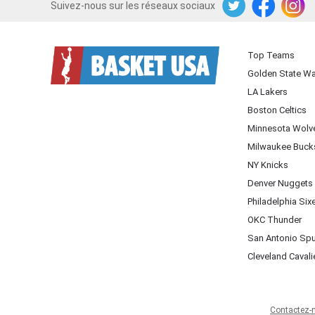
Suivez-nous sur les réseaux sociaux
Twitter
Facebook
Instagram
Top Teams
Golden State Wa
LA Lakers
Boston Celtics
Minnesota Wolv
Milwaukee Buck
NY Knicks
Denver Nuggets
Philadelphia Six
OKC Thunder
San Antonio Sp
Cleveland Cavali
Contactez-