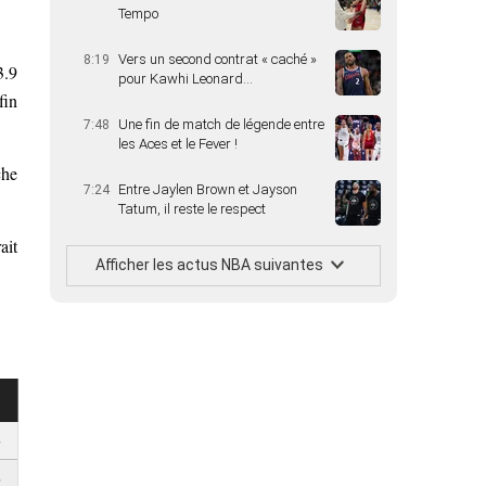
Tempo
Vers un second contrat « caché »
8:19
3.9
pour Kawhi Leonard…
fin
Une fin de match de légende entre
7:48
les Aces et le Fever !
che
Entre Jaylen Brown et Jayson
7:24
Tatum, il reste le respect
ait
Afficher les actus NBA suivantes