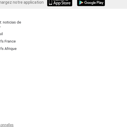
hargez notre application
Android
: noticias de
o
il
ifs France
ifs Afrique
onnelles