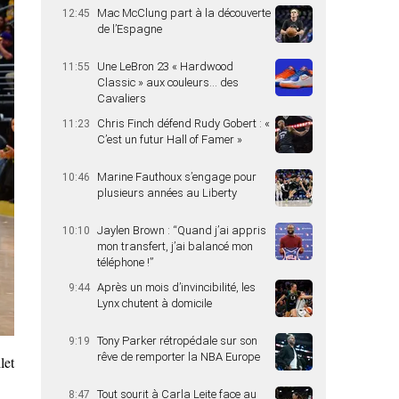
Mac McClung part à la découverte
12:45
de l’Espagne
Une LeBron 23 « Hardwood
11:55
Classic » aux couleurs… des
Cavaliers
Chris Finch défend Rudy Gobert : «
11:23
C’est un futur Hall of Famer »
Marine Fauthoux s’engage pour
10:46
plusieurs années au Liberty
Jaylen Brown : “Quand j’ai appris
10:10
mon transfert, j’ai balancé mon
téléphone !”
Après un mois d’invincibilité, les
9:44
Lynx chutent à domicile
Tony Parker rétropédale sur son
9:19
rêve de remporter la NBA Europe
let
Tout sourit à Carla Leite face au
8:47