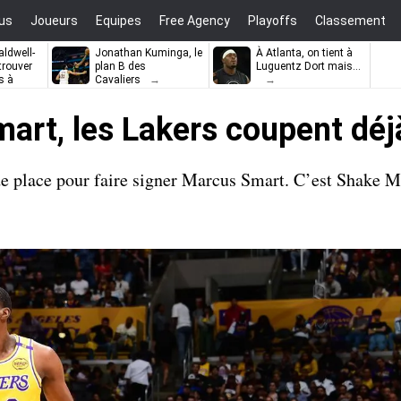
us
Joueurs
Equipes
Free Agency
Playoffs
Classement
ldwell-
Jonathan Kuminga, le
À Atlanta, on tient à
trouver
plan B des
Luguentz Dort mais…
s à
Cavaliers
art, les Lakers coupent déj
 place pour faire signer Marcus Smart. C’est Shake Mi