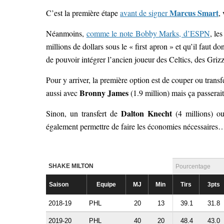
Marcus Smart
C’est la première étape
avant de signer
,
Néanmoins,
comme le note Bobby Marks, d’ESPN
, le
millions de dollars sous le « first apron » et qu’il faut do
de pouvoir intégrer l’ancien joueur des Celtics, des Grizz
Pour y arriver, la première option est de couper ou trans
Bronny James
aussi avec
(1.9 million) mais ça passerai
Dalton Knecht
Sinon, un transfert de
(4 millions) 
également permettre de faire les économies nécessaires
SHAKE MILTON
Pourcentage
Saison
Equipe
MJ
Min
Tirs
3pts
2018-19
PHL
20
13
39.1
31.8
2019-20
PHL
40
20
48.4
43.0