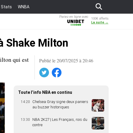
Stats
WNBA
Pariez en ligne avec
100€ offerts
Unibet
La suite →
à Shake Milton
lton qui est
Publié le 20/07/2025 à 20:46
Twitter
Facebook
Toute l’info NBA en continu
Chelsea Gray signe deux paniers
14:20
au buzzer historiques
NBA 2K27 | Les Français, rois du
13:30
contre