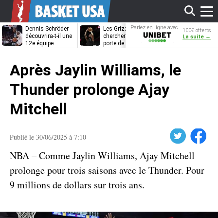
Affi
Pariez en ligne avec
Dennis Schröder
Les Grizzlies
Dwane Casey
100€ offerts
Unibet
découvrira-t-il une
cherchent déjà une
bientôt coach
La suite →
12e équipe
porte de sortie
Rome ?
différente ?
pour D’Angelo
le
Russell
Après Jaylin Williams, le
men
Thunder prolonge Ajay
Mitchell
Twitter
Facebook
Publié le 30/06/2025 à 7:10
NBA – Comme Jaylin Williams, Ajay Mitchell
prolonge pour trois saisons avec le Thunder. Pour
9 millions de dollars sur trois ans.