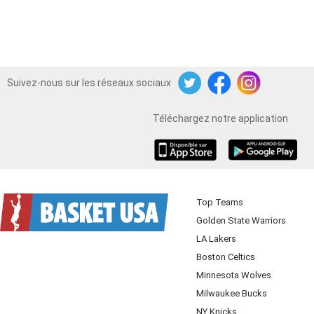
Suivez-nous sur les réseaux sociaux
Twitter
Facebook
Instagram
Téléchargez notre application
iOS
Android
Top Teams
Golden State Warriors
LA Lakers
Boston Celtics
Minnesota Wolves
Milwaukee Bucks
NY Knicks