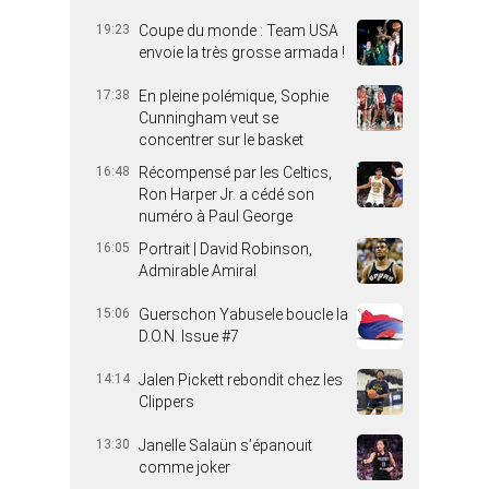
19:23
Coupe du monde : Team USA
envoie la très grosse armada !
17:38
En pleine polémique, Sophie
Cunningham veut se
concentrer sur le basket
16:48
Récompensé par les Celtics,
Ron Harper Jr. a cédé son
numéro à Paul George
16:05
Portrait | David Robinson,
Admirable Amiral
15:06
Guerschon Yabusele boucle la
D.O.N. Issue #7
14:14
Jalen Pickett rebondit chez les
Clippers
13:30
Janelle Salaün s’épanouit
comme joker