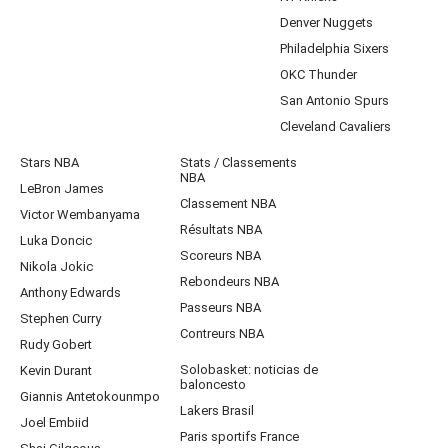
Denver Nuggets
Philadelphia Sixers
OKC Thunder
San Antonio Spurs
Cleveland Cavaliers
Stars NBA
Stats / Classements
NBA
LeBron James
Classement NBA
Victor Wembanyama
Résultats NBA
Luka Doncic
Scoreurs NBA
Nikola Jokic
Rebondeurs NBA
Anthony Edwards
Passeurs NBA
Stephen Curry
Contreurs NBA
Rudy Gobert
Solobasket: noticias de
Kevin Durant
baloncesto
Giannis Antetokounmpo
Lakers Brasil
Joel Embiid
Paris sportifs France