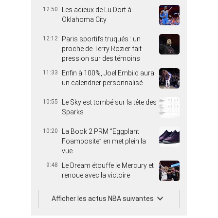
12:50
Les adieux de Lu Dort à
Oklahoma City
12:12
Paris sportifs truqués : un
proche de Terry Rozier fait
pression sur des témoins
11:33
Enfin à 100%, Joel Embiid aura
un calendrier personnalisé
10:55
Le Sky est tombé sur la tête des
Sparks
10:20
La Book 2 PRM “Eggplant
Foamposite” en met plein la
vue
9:48
Le Dream étouffe le Mercury et
renoue avec la victoire
Afficher les actus NBA suivantes