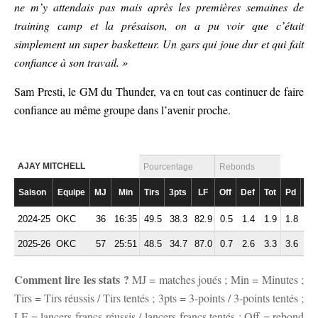
ne m’y attendais pas mais après les premières semaines de
training camp et la présaison, on a pu voir que c’était
simplement un super basketteur. Un gars qui joue dur et qui fait
confiance à son travail. »
Sam Presti, le GM du Thunder, va en tout cas continuer de faire
confiance au même groupe dans l’avenir proche.
AJAY MITCHELL
Pourcentage
Rebonds
Saison
Equipe
MJ
Min
Tirs
3pts
LF
Off
Def
Tot
Pd
Fte
2024-25
OKC
36
16:35
49.5
38.3
82.9
0.5
1.4
1.9
1.8
1.
2025-26
OKC
57
25:51
48.5
34.7
87.0
0.7
2.6
3.3
3.6
2.
Comment lire les stats ?
MJ = matches joués ; Min = Minutes ;
Tirs = Tirs réussis / Tirs tentés ; 3pts = 3-points / 3-points tentés ;
LF = lancers-francs réussis / lancers-francs tentés ; Off = rebond