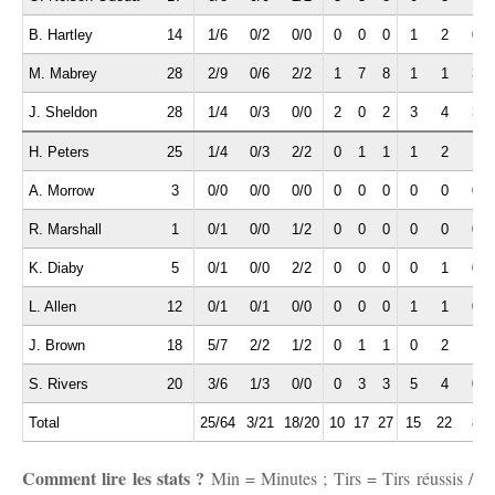
B. Hartley
14
1/6
0/2
0/0
0
0
0
1
2
0
M. Mabrey
28
2/9
0/6
2/2
1
7
8
1
1
3
J. Sheldon
28
1/4
0/3
0/0
2
0
2
3
4
3
H. Peters
25
1/4
0/3
2/2
0
1
1
1
2
1
A. Morrow
3
0/0
0/0
0/0
0
0
0
0
0
0
R. Marshall
1
0/1
0/0
1/2
0
0
0
0
0
0
K. Diaby
5
0/1
0/0
2/2
0
0
0
0
1
0
L. Allen
12
0/1
0/1
0/0
0
0
0
1
1
0
J. Brown
18
5/7
2/2
1/2
0
1
1
0
2
1
S. Rivers
20
3/6
1/3
0/0
0
3
3
5
4
0
Total
25/64
3/21
18/20
10
17
27
15
22
8
Comment lire les stats ?
Min = Minutes ; Tirs = Tirs réussis /