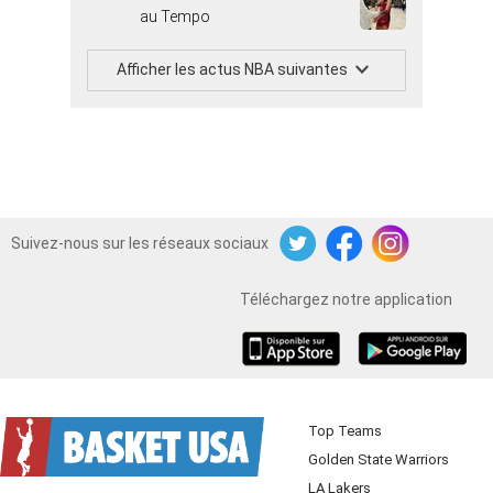
au Tempo
Afficher les actus NBA suivantes
Suivez-nous sur les réseaux sociaux
Twitter
Facebook
Instagram
Téléchargez notre application
iOS
Android
Top Teams
Golden State Warriors
LA Lakers