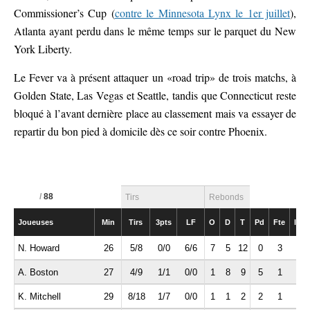
Commissioner’s Cup (
contre le Minnesota Lynx le 1er juillet
),
Atlanta ayant perdu dans le même temps sur le parquet du New
York Liberty.
Le Fever va à présent attaquer un «road trip» de trois matchs, à
Golden State, Las Vegas et Seattle, tandis que Connecticut reste
bloqué à l’avant dernière place au classement mais va essayer de
repartir du bon pied à domicile dès ce soir contre Phoenix.
/
88
Tirs
Rebonds
Joueuses
Min
Tirs
3pts
LF
O
D
T
Pd
Fte
Int
N. Howard
26
5/8
0/0
6/6
7
5
12
0
3
1
A. Boston
27
4/9
1/1
0/0
1
8
9
5
1
1
K. Mitchell
29
8/18
1/7
0/0
1
1
2
2
1
0