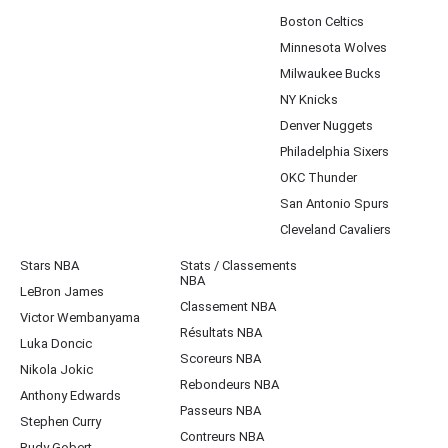
Boston Celtics
Minnesota Wolves
Milwaukee Bucks
NY Knicks
Denver Nuggets
Philadelphia Sixers
OKC Thunder
San Antonio Spurs
Cleveland Cavaliers
Stars NBA
Stats / Classements
NBA
LeBron James
Classement NBA
Victor Wembanyama
Résultats NBA
Luka Doncic
Scoreurs NBA
Nikola Jokic
Rebondeurs NBA
Anthony Edwards
Passeurs NBA
Stephen Curry
Contreurs NBA
Rudy Gobert