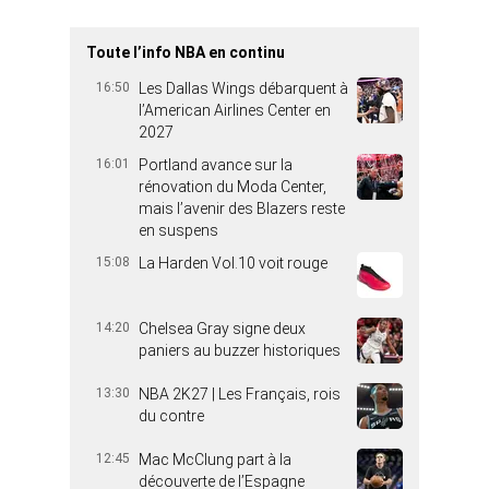
Toute l’info NBA en continu
16:50
Les Dallas Wings débarquent à
l’American Airlines Center en
2027
16:01
Portland avance sur la
rénovation du Moda Center,
mais l’avenir des Blazers reste
en suspens
15:08
La Harden Vol.10 voit rouge
14:20
Chelsea Gray signe deux
paniers au buzzer historiques
13:30
NBA 2K27 | Les Français, rois
du contre
12:45
Mac McClung part à la
découverte de l’Espagne