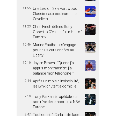
11:55
Une LeBron 23 « Hardwood
Classic » aux couleurs… des
Cavaliers
11:23
Chris Finch défend Rudy
Gobert : « C’est un futur Hall of
Famer »
10:46
Marine Fauthoux s’engage
pour plusieurs années au
Liberty
10:10
Jaylen Brown : “Quand j’ai
appris mon transfert, j’ai
balancé mon téléphone !”
9:44
Après un mois d’invincibilité,
les Lynx chutent à domicile
7:19
Tony Parker rétropédale sur
son rêve de remporter la NBA
Europe
8:47
Tout sourit à Carla Leite face