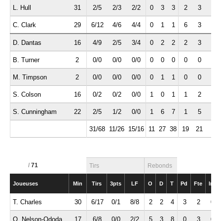
L. Hull
31
2/5
2/3
2/2
0
3
3
2
3
0
C. Clark
29
6/12
4/6
4/4
0
1
1
6
3
2
D. Dantas
16
4/9
2/5
3/4
0
2
2
2
3
0
B. Turner
2
0/0
0/0
0/0
0
0
0
0
0
0
M. Timpson
2
0/0
0/0
0/0
0
1
1
0
0
0
S. Colson
16
0/2
0/2
0/0
1
0
1
1
2
1
S. Cunningham
22
2/5
1/2
0/0
1
6
7
1
5
1
31/68
11/26
15/16
11
27
38
19
21
6
/
71
Tirs
Rebonds
Joueuses
Min
Tirs
3pts
LF
O
D
T
Pd
Fte
Int
T. Charles
30
6/17
0/1
8/8
2
2
4
3
2
0
O. Nelson-Ododa
17
6/8
0/0
2/2
5
3
8
0
3
0