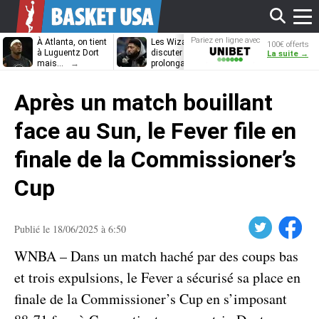
Affi
Pariez en ligne avec
À Atlanta, on tient
Les Wizards vont
Dennis Schrö
100€ offerts
Unibet
à Luguentz Dort
discuter
découvrira-t-il
La suite →
mais…
prolongation avec
12e équipe
Anthony Davis
différente ?
le
Après un match bouillant
men
face au Sun, le Fever file en
finale de la Commissioner’s
Cup
Twitter
Facebook
Publié le 18/06/2025 à 6:50
WNBA – Dans un match haché par des coups bas
et trois expulsions, le Fever a sécurisé sa place en
finale de la Commissioner’s Cup en s’imposant