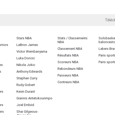
Téléc
iOS
Stars NBA
Stats / Classements
Solobasket
NBA
baloncest
rriors
LeBron James
Classement NBA
Lakers Bras
Victor Wembanyama
Résultats NBA
Paris sport
Luka Doncic
Scoreurs NBA
Paris sport
es
Nikola Jokic
Rebondeurs NBA
s
Anthony Edwards
Passeurs NBA
Stephen Curry
Contreurs NBA
Rudy Gobert
ers
Kevin Durant
Giannis Antetokounmpo
urs
Joel Embiid
ers
Shai Gilgeous-