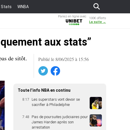
Stats
WNBA
Pariez en ligne avec
100€ offerts
Unibet
La suite →
niquement aux stats”
as de sitôt.
Publié le 8/06/2025 à 15:56
Twitter
Facebook
Toute l’info NBA en continu
Les superstars vont devoir se
8:17
sacrifier à Philadelphie
Pas de poursuites judiciaires pour
7:48
James Harden après son
arrestation