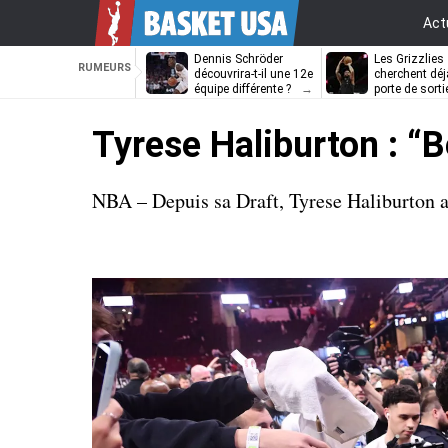
Act
Dennis Schröder
Les Grizzlies
RUMEURS
découvrira-t-il une 12e
cherchent déj
équipe différente ?
porte de sorti
D’Angelo Russ
Tyrese Haliburton : “
NBA – Depuis sa Draft, Tyrese Haliburton a t