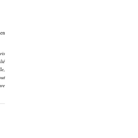
ien
ris
lié
le,
out
ure