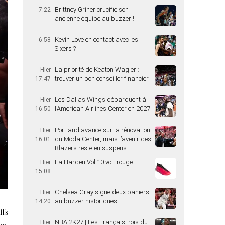
Brittney Griner crucifie son
7:22
ancienne équipe au buzzer !
Kevin Love en contact avec les
6:58
Sixers ?
La priorité de Keaton Wagler :
Hier
trouver un bon conseiller financier
17:47
Les Dallas Wings débarquent à
Hier
l’American Airlines Center en 2027
16:50
Portland avance sur la rénovation
Hier
du Moda Center, mais l’avenir des
16:01
Blazers reste en suspens
La Harden Vol.10 voit rouge
Hier
15:08
Chelsea Gray signe deux paniers
Hier
au buzzer historiques
14:20
ffs
NBA 2K27 | Les Français, rois du
Hier
on.