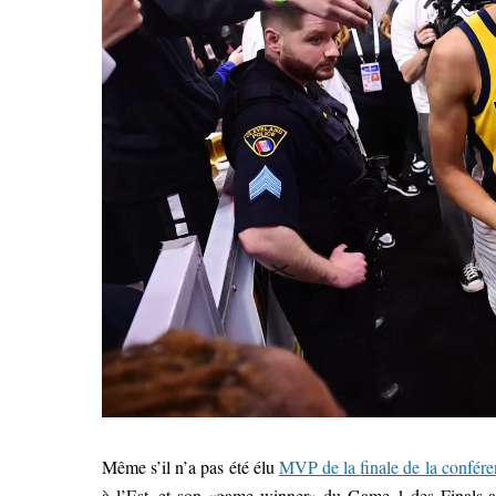
Même s’il n’a pas été élu
MVP de la finale de la confére
à l’Est, et son «game winner» du Game 1 des Finals a c