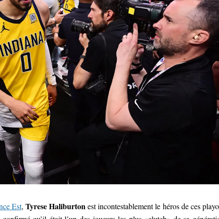
Tyrese Haliburton
nce Est
,
est incontestablement le héros de ces playo
onfirmé qu’il était l’un des joueurs les plus «clutch» de sa générati