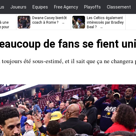
us
Joueurs
Equipes
Free Agency
Playoffs
Classement
Dwane Casey bientôt
Les Celtics également
à une
coach à Rome ?
intéressés par Bradley
e pour
Beal ?
ell
Beaucoup de fans se fient u
oujours été sous-estimé, et il sait que ça ne changera p