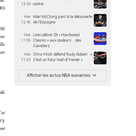
contre
13:30
 JO
Mac McClung part à la découverte
Hier
de l’Espagne
12:45
été
Une LeBron 23 « Hardwood
nse
Hier
Classic » aux couleurs… des
11:55
lle
Cavaliers
ats
Chris Finch défend Rudy Gobert : «
Hier
C’est un futur Hall of Famer »
11:23
Afficher les actus NBA suivantes
 de
’ai
n’y
ont