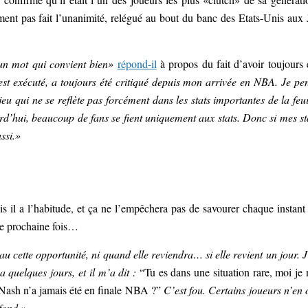
ment pas fait l’unanimité, relégué au bout du banc des Etats-Unis aux
un mot qui convient bien»
répond-il
à propos du fait d’avoir toujours 
est exécuté, a toujours été critiqué depuis mon arrivée en NBA. Je pe
eu qui ne se reflète pas forcément dans les stats importantes de la feui
’hui, beaucoup de fans se fient uniquement aux stats. Donc si mes st
ssi.»
s il a l’habitude, et ça ne l’empêchera pas de savourer chaque instant
une prochaine fois…
u cette opportunité, ni quand elle reviendra… si elle revient un jour. J
a quelques jours, et il m’a dit :
“Tu es dans une situation rare, moi je 
 Nash n’a jamais été en finale NBA ?”
C’est fou. Certains joueurs n’en 
fond.»