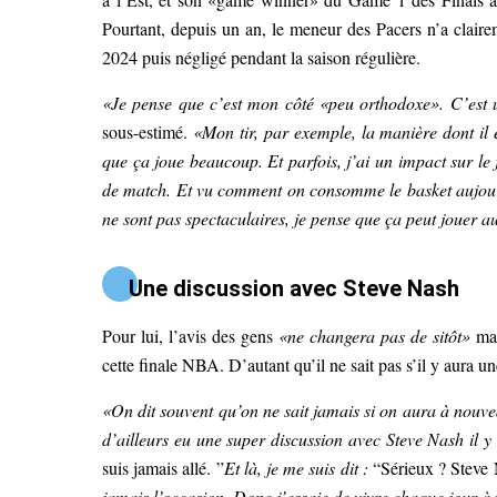
Pourtant, depuis un an, le meneur des Pacers n’a claire
2024 puis négligé pendant la saison régulière.
«Je pense que c’est mon côté «peu orthodoxe». C’est 
sous-estimé.
«Mon tir, par exemple, la manière dont il 
que ça joue beaucoup. Et parfois, j’ai un impact sur le j
de match. Et vu comment on consomme le basket aujourd
ne sont pas spectaculaires, je pense que ça peut jouer au
Une discussion avec Steve Nash
Pour lui, l’avis des gens
«ne changera pas de sitôt»
mai
cette finale NBA. D’autant qu’il ne sait pas s’il y aura 
«On dit souvent qu’on ne sait jamais si on aura à nouvea
d’ailleurs eu une super discussion avec Steve Nash il y 
suis jamais allé. ”
Et là, je me suis dit :
“Sérieux ? Steve
jamais l’occasion. Donc j’essaie de vivre chaque jour à 