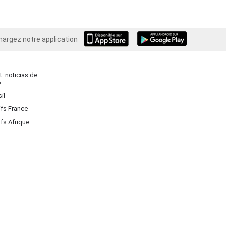
hargez notre application
Android
: noticias de
o
il
ifs France
ifs Afrique