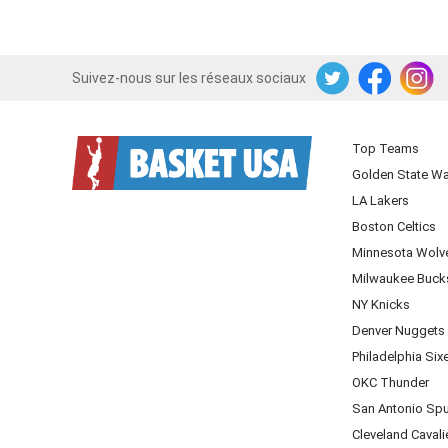
Suivez-nous sur les réseaux sociaux
Twitter
Facebook
Instagram
Top Teams
Golden State Wa
LA Lakers
Boston Celtics
Minnesota Wolv
Milwaukee Buck
NY Knicks
Denver Nuggets
Philadelphia Six
OKC Thunder
San Antonio Sp
Cleveland Cavali