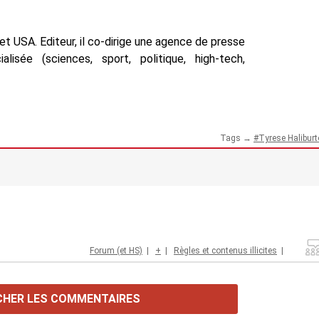
t USA. Editeur, il co-dirige une agence de presse
isée (sciences, sport, politique, high-tech,
Tags →
Tyrese Halibur
Forum (et HS)
|
+
|
Règles et contenus illicites
|
CHER LES COMMENTAIRES