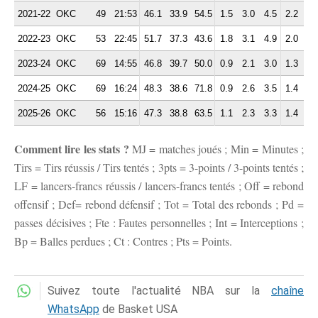
2021-22
OKC
49
21:53
46.1
33.9
54.5
1.5
3.0
4.5
2.2
1.
2022-23
OKC
53
22:45
51.7
37.3
43.6
1.8
3.1
4.9
2.0
2.
2023-24
OKC
69
14:55
46.8
39.7
50.0
0.9
2.1
3.0
1.3
1.
2024-25
OKC
69
16:24
48.3
38.6
71.8
0.9
2.6
3.5
1.4
1.
2025-26
OKC
56
15:16
47.3
38.8
63.5
1.1
2.3
3.3
1.4
1.
Comment lire les stats ?
MJ = matches joués ; Min = Minutes ;
Tirs = Tirs réussis / Tirs tentés ; 3pts = 3-points / 3-points tentés ;
LF = lancers-francs réussis / lancers-francs tentés ; Off = rebond
offensif ; Def= rebond défensif ; Tot = Total des rebonds ; Pd =
passes décisives ; Fte : Fautes personnelles ; Int = Interceptions ;
Bp = Balles perdues ; Ct : Contres ; Pts = Points.
Suivez toute l'actualité NBA sur la
chaîne
WhatsApp
de Basket USA