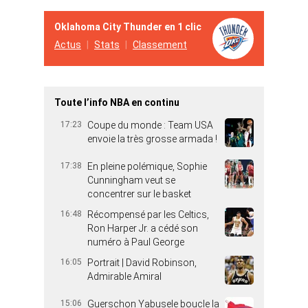
Oklahoma City Thunder en 1 clic
Actus
Stats
Classement
Toute l’info NBA en continu
17:23
Coupe du monde : Team USA
envoie la très grosse armada !
17:38
En pleine polémique, Sophie
Cunningham veut se
concentrer sur le basket
16:48
Récompensé par les Celtics,
Ron Harper Jr. a cédé son
numéro à Paul George
16:05
Portrait | David Robinson,
Admirable Amiral
15:06
Guerschon Yabusele boucle la