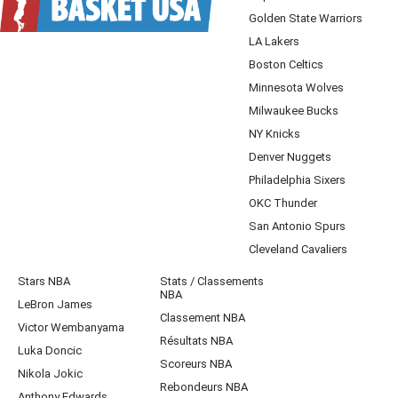
Golden State Warriors
LA Lakers
Boston Celtics
Minnesota Wolves
Milwaukee Bucks
NY Knicks
Denver Nuggets
Philadelphia Sixers
OKC Thunder
San Antonio Spurs
Cleveland Cavaliers
Stars NBA
Stats / Classements
NBA
LeBron James
Classement NBA
Victor Wembanyama
Résultats NBA
Luka Doncic
Scoreurs NBA
Nikola Jokic
Rebondeurs NBA
Anthony Edwards