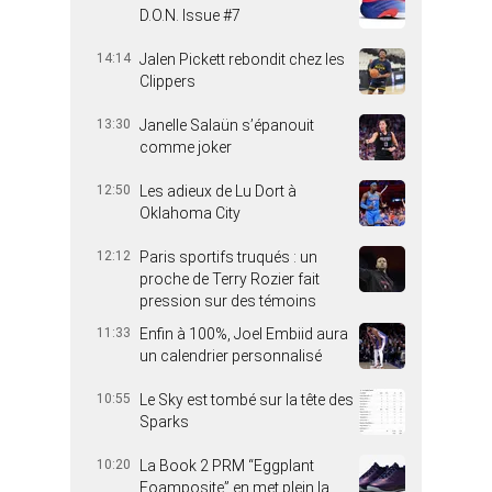
D.O.N. Issue #7
14:14
Jalen Pickett rebondit chez les
Clippers
13:30
Janelle Salaün s’épanouit
comme joker
12:50
Les adieux de Lu Dort à
Oklahoma City
12:12
Paris sportifs truqués : un
proche de Terry Rozier fait
pression sur des témoins
11:33
Enfin à 100%, Joel Embiid aura
un calendrier personnalisé
10:55
Le Sky est tombé sur la tête des
Sparks
10:20
La Book 2 PRM “Eggplant
Foamposite” en met plein la