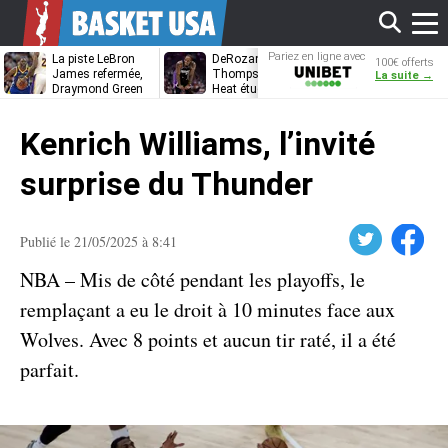
Affi
Pariez en ligne avec
La piste LeBron
DeRozan, Beal,
Kentavious
100€ offerts
Unibet
James refermée,
Thompson… Le
Caldwell-Pope
La suite →
Draymond Green
Heat étudie ses
à retrouver L
va pouvoir rempiler
options
James à
le
à Golden State
Philadelphie ?
Kenrich Williams, l’invité
men
surprise du Thunder
Twitter
Facebook
Publié le 21/05/2025 à 8:41
NBA – Mis de côté pendant les playoffs, le
remplaçant a eu le droit à 10 minutes face aux
Wolves. Avec 8 points et aucun tir raté, il a été
parfait.