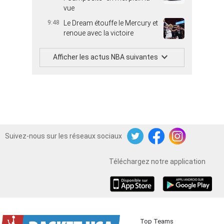
vue
9:48
Le Dream étouffe le Mercury et
renoue avec la victoire
Afficher les actus NBA suivantes
Suivez-nous sur les réseaux sociaux
Twitter
Facebook
Instagram
Téléchargez notre application
iOS
Android
Top Teams