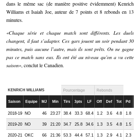
dans le même sac (de manière positive évidemment) Kenrich
Williams et Isaiah Joe, auteur de 7 points et 8 rebonds en 13
minutes.
«Chaque série et chaque match sont différents. Les duels
changent, il faut s’adapter. Ces gars jouent un soir pendant 30
minutes, puis aucune l’autre, mais ils sont prêts. On ne gagne
pas ce match sans eux. Ils ont été au niveau qu’on a vu cette
saison»
, conclut le Canadien.
KENRICH WILLIAMS
Pourcentage
Rebonds
Saison
Equipe
MJ
Min
Tirs
3pts
LF
Off
Def
Tot
Pd
Fte
2018-19
NO
46
23:27
38.4
33.3
68.4
1.2
3.6
4.8
1.8
2.
2019-20
NO
39
21:20
34.7
25.8
34.6
1.3
3.5
4.8
1.5
2.
2020-21
OKC
66
21:36
53.3
44.4
57.1
1.3
2.9
4.1
2.3
2.