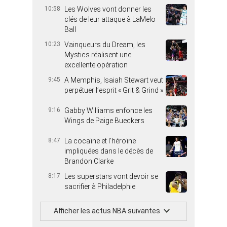
10:58
Les Wolves vont donner les
clés de leur attaque à LaMelo
Ball
10:23
Vainqueurs du Dream, les
Mystics réalisent une
excellente opération
9:45
A Memphis, Isaiah Stewart veut
perpétuer l’esprit « Grit & Grind »
9:16
Gabby Williams enfonce les
Wings de Paige Bueckers
8:47
La cocaïne et l’héroïne
impliquées dans le décès de
Brandon Clarke
8:17
Les superstars vont devoir se
sacrifier à Philadelphie
Afficher les actus NBA suivantes