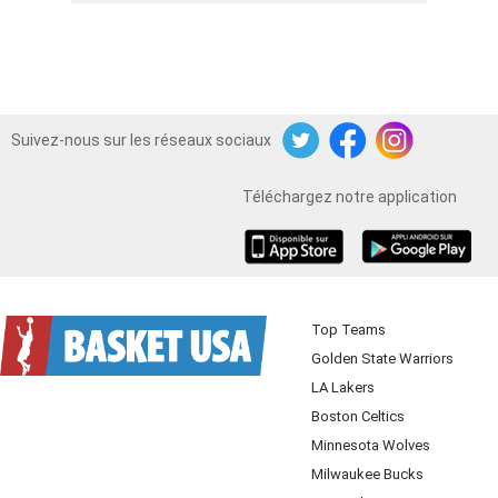
Suivez-nous sur les réseaux sociaux
Twitter
Facebook
Instagram
Téléchargez notre application
iOS
Android
Top Teams
Golden State Warriors
LA Lakers
Boston Celtics
Minnesota Wolves
Milwaukee Bucks