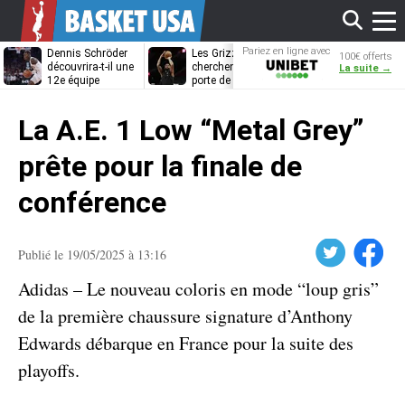
Affi
Pariez en ligne avec
Dennis Schröder
Les Grizzlies
Dwane Casey
100€ offerts
Unibet
découvrira-t-il une
cherchent déjà une
bientôt coach
La suite →
12e équipe
porte de sortie
Rome ?
différente ?
pour D’Angelo
le
Russell
La A.E. 1 Low “Metal Grey”
men
prête pour la finale de
conférence
Twitter
Facebook
Publié le 19/05/2025 à 13:16
Adidas – Le nouveau coloris en mode “loup gris”
de la première chaussure signature d’Anthony
Edwards débarque en France pour la suite des
playoffs.