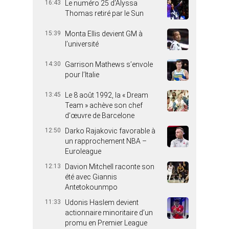
16:43
Le numéro 25 d’Alyssa
Thomas retiré par le Sun
15:39
Monta Ellis devient GM à
l’université
14:30
Garrison Mathews s’envole
pour l’Italie
13:45
Le 8 août 1992, la « Dream
Team » achève son chef
d’œuvre de Barcelone
12:50
Darko Rajakovic favorable à
un rapprochement NBA –
Euroleague
12:13
Davion Mitchell raconte son
été avec Giannis
Antetokounmpo
11:33
Udonis Haslem devient
actionnaire minoritaire d’un
promu en Premier League