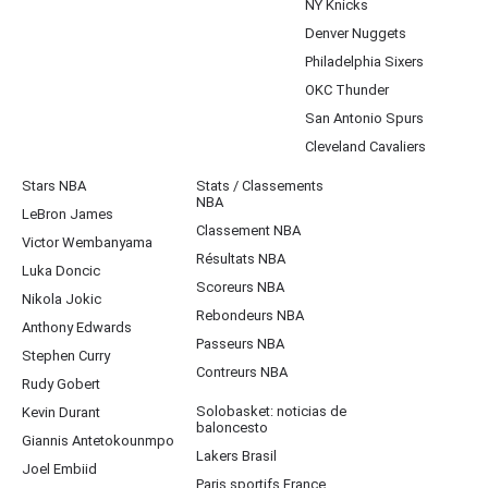
NY Knicks
Denver Nuggets
Philadelphia Sixers
OKC Thunder
San Antonio Spurs
Cleveland Cavaliers
Stars NBA
Stats / Classements
NBA
LeBron James
Classement NBA
Victor Wembanyama
Résultats NBA
Luka Doncic
Scoreurs NBA
Nikola Jokic
Rebondeurs NBA
Anthony Edwards
Passeurs NBA
Stephen Curry
Contreurs NBA
Rudy Gobert
Solobasket: noticias de
Kevin Durant
baloncesto
Giannis Antetokounmpo
Lakers Brasil
Joel Embiid
Paris sportifs France