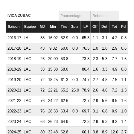
IVICA ZUBAC
Pourcentage
Rebonds
Saison
Equipe
MJ
Min
Tirs
3pts
LF
Off
Def
Tot
Pd
Ft
2016-17
LAL
38
16:02
52.9
0.0
65.3
1.1
3.1
4.2
0.8
1.
2017-18
LAL
43
9:32
50.0
0.0
76.5
1.0
1.8
2.9
0.6
1.
2018-19
LAC
26
20:09
53.8
73.3
2.3
5.3
7.7
1.5
2.
2018-19
LAL
33
15:38
58.0
86.4
1.6
3.3
4.9
0.8
2.
2019-20
LAC
72
18:25
61.3
0.0
74.7
2.7
4.8
7.5
1.1
2.
2020-21
LAC
72
22:21
65.2
25.0
78.9
2.6
4.6
7.2
1.3
2.
2021-22
LAC
76
24:22
62.6
72.7
2.9
5.6
8.5
1.6
2.
2022-23
LAC
76
28:33
63.4
0.0
69.7
3.1
6.8
9.9
1.0
2.
2023-24
LAC
68
26:23
64.9
72.3
2.9
6.3
9.2
1.4
2.
2024-25
LAC
80
32:48
62.8
66.1
3.8
8.9
12.6
2.7
2.