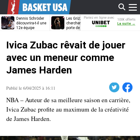
Affi
Pariez en ligne avec
Dennis Schröder
Les Grizzlies
Dwane Casey
100€ offerts
Unibet
découvrira-t-il une
cherchent déjà une
bientôt coach
La suite →
12e équipe
porte de sortie
Rome ?
différente ?
pour D’Angelo
le
Russell
Ivica Zubac rêvait de jouer
men
avec un meneur comme
James Harden
Twitter
Facebook
Publié le 6/04/2025 à 16:11
NBA – Auteur de sa meilleure saison en carrière,
Ivica Zubac profite au maximum de la créativité
de James Harden.