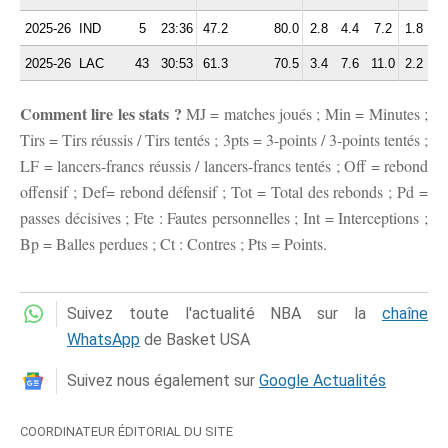
2025-26
IND
5
23:36
47.2
80.0
2.8
4.4
7.2
1.8
1.
2025-26
LAC
43
30:53
61.3
70.5
3.4
7.6
11.0
2.2
2.
Comment lire les stats ?
MJ = matches joués ; Min = Minutes ;
Tirs = Tirs réussis / Tirs tentés ; 3pts = 3-points / 3-points tentés ;
LF = lancers-francs réussis / lancers-francs tentés ; Off = rebond
offensif ; Def= rebond défensif ; Tot = Total des rebonds ; Pd =
passes décisives ; Fte : Fautes personnelles ; Int = Interceptions ;
Bp = Balles perdues ; Ct : Contres ; Pts = Points.
Suivez toute l'actualité NBA sur la
chaîne
WhatsApp
de Basket USA
Suivez nous également sur
Google Actualités
COORDINATEUR ÉDITORIAL DU SITE