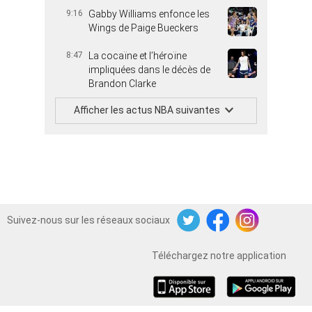
9:16
Gabby Williams enfonce les
Wings de Paige Bueckers
8:47
La cocaïne et l’héroïne
impliquées dans le décès de
Brandon Clarke
Afficher les actus NBA suivantes
Suivez-nous sur les réseaux sociaux
Twitter
Facebook
Instagram
Téléchargez notre application
iOS
Android