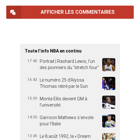
AFFICHER LES COMMENTAIRES
Toute l’info NBA en continu
17:40
Portrait | Rashard Lewis, l’un
des pionniers du “stretch four”
16:43
Le numéro 25 d’Alyssa
Thomas retiré par le Sun
15:39
Monta Ellis devient GM à
l’université
14:30
Garrison Mathews s’envole
pour l’Italie
13:45
Le 8 août 1992, la « Dream