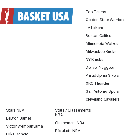
Top Teams
Golden State Warriors
LA Lakers
Boston Celtics
Minnesota Wolves
Milwaukee Bucks
NY Knicks
Denver Nuggets
Philadelphia Sixers
OKC Thunder
San Antonio Spurs
Cleveland Cavaliers
Stars NBA
Stats / Classements
NBA
LeBron James
Classement NBA
Victor Wembanyama
Résultats NBA
Luka Doncic