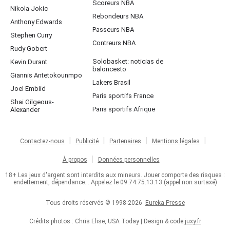
Scoreurs NBA
Nikola Jokic
Rebondeurs NBA
Anthony Edwards
Passeurs NBA
Stephen Curry
Contreurs NBA
Rudy Gobert
Solobasket: noticias de
Kevin Durant
baloncesto
Giannis Antetokounmpo
Lakers Brasil
Joel Embiid
Paris sportifs France
Shai Gilgeous-
Paris sportifs Afrique
Alexander
Contactez-nous
Publicité
Partenaires
Mentions légales
À propos
Données personnelles
18+ Les jeux d'argent sont interdits aux mineurs. Jouer comporte des risques :
endettement, dépendance... Appelez le 09.74.75.13.13 (appel non surtaxé)
Tous droits réservés © 1998-2026
Eureka Presse
Crédits photos : Chris Elise, USA Today | Design & code
juxy.fr