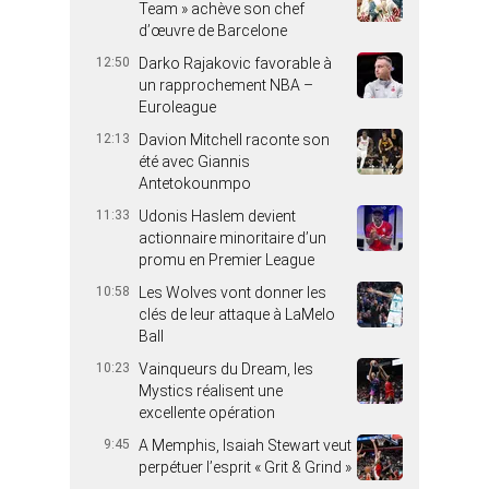
Team » achève son chef
d’œuvre de Barcelone
12:50
Darko Rajakovic favorable à
un rapprochement NBA –
Euroleague
12:13
Davion Mitchell raconte son
été avec Giannis
Antetokounmpo
11:33
Udonis Haslem devient
actionnaire minoritaire d’un
promu en Premier League
10:58
Les Wolves vont donner les
clés de leur attaque à LaMelo
Ball
10:23
Vainqueurs du Dream, les
Mystics réalisent une
excellente opération
9:45
A Memphis, Isaiah Stewart veut
perpétuer l’esprit « Grit & Grind »