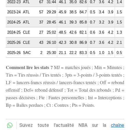
2022-23
ATL
67
31:44
46.1
35.0
82.6
0.7
3.6
4.2
1.4
3.
2023-24
ATL
57
29:29
45.9
38.5
84.7
0.5
3.4
3.9
1.5
2.
2024-25
ATL
37
28:45
46.1
39.3
85.8
0.7
3.2
3.9
1.5
2.
2024-25
CLE
27
25:02
48.5
42.6
82.1
0.6
3.6
4.2
1.3
2.
2025-26
CLE
43
26:10
42.3
30.8
86.9
0.7
3.6
4.2
2.1
2.
2025-26
SAC
2
25:30
21.1
22.2
83.3
0.5
1.0
1.5
0.5
2.
Comment lire les stats ?
MJ = matches joués ; Min = Minutes ;
Tirs = Tirs réussis / Tirs tentés ; 3pts = 3-points / 3-points tentés ;
LF = lancers-francs réussis / lancers-francs tentés ; Off = rebond
offensif ; Def= rebond défensif ; Tot = Total des rebonds ; Pd =
passes décisives ; Fte : Fautes personnelles ; Int = Interceptions ;
Bp = Balles perdues ; Ct : Contres ; Pts = Points.
Suivez toute l'actualité NBA sur la
chaîne