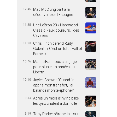
12:45
Mac McClung part à la
découverte de l’Espagne
11:55
Une LeBron 23 « Hardwood
Classic » aux couleurs… des
Cavaliers
11:23
Chris Finch défend Rudy
Gobert : « C’est un futur Hall of
Famer »
10:46
Marine Fauthoux s’engage
pour plusieurs années au
Liberty
10:10
Jaylen Brown : “Quand j’ai
appris mon transfert, j’ai
balancé mon téléphone !”
9:44
Après un mois d’invincibilité,
les Lynx chutent à domicile
9:19
Tony Parker rétropédale sur