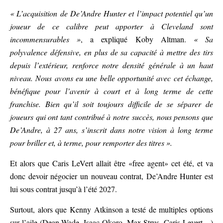
« L’acquisition de De’Andre Hunter et l’impact potentiel qu’un
joueur de ce calibre peut apporter à Cleveland sont
incommensurables »
, a expliqué Koby Altman.
« Sa
polyvalence défensive, en plus de sa capacité à mettre des tirs
depuis l’extérieur, renforce notre densité générale à un haut
niveau. Nous avons eu une belle opportunité avec cet échange,
bénéfique pour l’avenir à court et à long terme de cette
franchise. Bien qu’il soit toujours difficile de se séparer de
joueurs qui ont tant contribué à notre succès, nous pensons que
De’Andre, à 27 ans, s’inscrit dans notre vision à long terme
pour briller et, à terme, pour remporter des titres ».
Et alors que Caris LeVert allait être «free agent» cet été, et va
donc devoir négocier un nouveau contrat, De’Andre Hunter est
lui sous contrat jusqu’à l’été 2027.
Surtout, alors que Kenny Atkinson a testé de multiples options
sur l’aile (Dean Wade, Isaac Okoro, Max Strus, Caris Levert…)