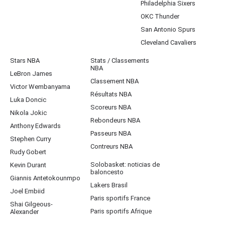
Philadelphia Sixers
OKC Thunder
San Antonio Spurs
Cleveland Cavaliers
Stars NBA
Stats / Classements
NBA
LeBron James
Classement NBA
Victor Wembanyama
Résultats NBA
Luka Doncic
Scoreurs NBA
Nikola Jokic
Rebondeurs NBA
Anthony Edwards
Passeurs NBA
Stephen Curry
Contreurs NBA
Rudy Gobert
Solobasket: noticias de
Kevin Durant
baloncesto
Giannis Antetokounmpo
Lakers Brasil
Joel Embiid
Paris sportifs France
Shai Gilgeous-
Paris sportifs Afrique
Alexander