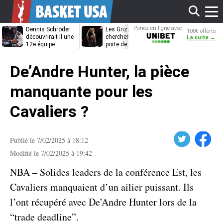
Affi
Pariez en ligne avec
Dennis Schröder
Les Grizzlies
Dwane Casey
100€ offerts
Unibet
découvrira-t-il une
cherchent déjà une
bientôt coach
La suite →
12e équipe
porte de sortie
Rome ?
différente ?
pour D’Angelo
le
Russell
De’Andre Hunter, la pièce
men
manquante pour les
Cavaliers ?
Twitter
Facebook
Publié le 7/02/2025 à 18:12
Modifié le 7/02/2025 à 19:42
NBA – Solides leaders de la conférence Est, les
Cavaliers manquaient d’un ailier puissant. Ils
l’ont récupéré avec De’Andre Hunter lors de la
“trade deadline”.