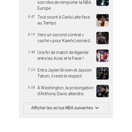
son rêve de remporter la NBA
Europe
8:47
Tout sourit à Carla Leite face
au Tempo
8:19
Vers un second contrat «
caché » pour Kawhi Leonard…
7:48
Une fin de match de légende
entre les Aces et le Fever !
7:24
Entre Jaylen Brown et Jayson
Tatum, il reste le respect
6:58
À Washington, la prolongation
d’Anthony Davis attendra
Afficher les actus NBA suivantes