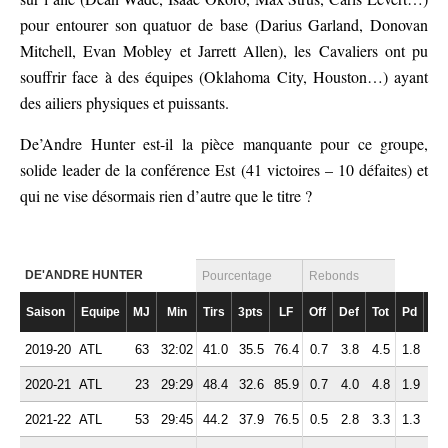
pour entourer son quatuor de base (Darius Garland, Donovan
Mitchell, Evan Mobley et Jarrett Allen), les Cavaliers ont pu
souffrir face à des équipes (Oklahoma City, Houston…) ayant
des ailiers physiques et puissants.
De’Andre Hunter est-il la pièce manquante pour ce groupe,
solide leader de la conférence Est (41 victoires – 10 défaites) et
qui ne vise désormais rien d’autre que le titre ?
DE'ANDRE HUNTER
Pourcentage
Rebonds
Saison
Equipe
MJ
Min
Tirs
3pts
LF
Off
Def
Tot
Pd
Fte
2019-20
ATL
63
32:02
41.0
35.5
76.4
0.7
3.8
4.5
1.8
2.
2020-21
ATL
23
29:29
48.4
32.6
85.9
0.7
4.0
4.8
1.9
2.
2021-22
ATL
53
29:45
44.2
37.9
76.5
0.5
2.8
3.3
1.3
2.