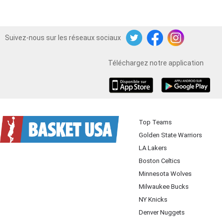
Suivez-nous sur les réseaux sociaux
Twitter
Facebook
Instagram
Téléchargez notre application
iOS
Android
Top Teams
Golden State Warriors
LA Lakers
Boston Celtics
Minnesota Wolves
Milwaukee Bucks
NY Knicks
Denver Nuggets