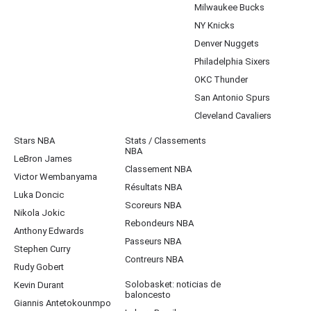
Milwaukee Bucks
NY Knicks
Denver Nuggets
Philadelphia Sixers
OKC Thunder
San Antonio Spurs
Cleveland Cavaliers
Stars NBA
Stats / Classements
NBA
LeBron James
Classement NBA
Victor Wembanyama
Résultats NBA
Luka Doncic
Scoreurs NBA
Nikola Jokic
Rebondeurs NBA
Anthony Edwards
Passeurs NBA
Stephen Curry
Contreurs NBA
Rudy Gobert
Solobasket: noticias de
Kevin Durant
baloncesto
Giannis Antetokounmpo