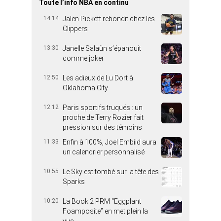
Toute l’info NBA en continu
14:14
Jalen Pickett rebondit chez les
Clippers
13:30
Janelle Salaün s’épanouit
comme joker
12:50
Les adieux de Lu Dort à
Oklahoma City
12:12
Paris sportifs truqués : un
proche de Terry Rozier fait
pression sur des témoins
11:33
Enfin à 100%, Joel Embiid aura
un calendrier personnalisé
10:55
Le Sky est tombé sur la tête des
Sparks
10:20
La Book 2 PRM “Eggplant
Foamposite” en met plein la