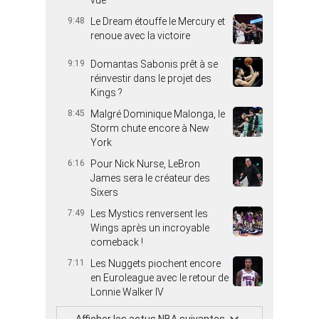
vue
9:48
Le Dream étouffe le Mercury et
renoue avec la victoire
9:19
Domantas Sabonis prêt à se
réinvestir dans le projet des
Kings ?
8:45
Malgré Dominique Malonga, le
Storm chute encore à New
York
6:16
Pour Nick Nurse, LeBron
James sera le créateur des
Sixers
7:49
Les Mystics renversent les
Wings après un incroyable
comeback !
7:11
Les Nuggets piochent encore
en Euroleague avec le retour de
Lonnie Walker IV