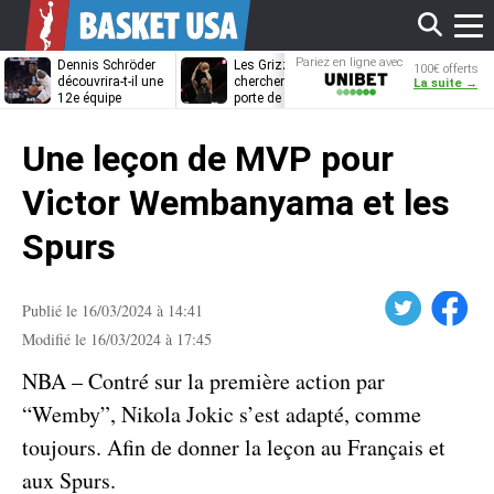
Affi
Pariez en ligne avec
Dennis Schröder
Les Grizzlies
Dwane Casey
100€ offerts
Unibet
découvrira-t-il une
cherchent déjà une
bientôt coach
La suite →
12e équipe
porte de sortie
Rome ?
différente ?
pour D’Angelo
le
Russell
Une leçon de MVP pour
men
Victor Wembanyama et les
Spurs
Twitter
Facebook
Publié le 16/03/2024 à 14:41
Modifié le 16/03/2024 à 17:45
NBA – Contré sur la première action par
“Wemby”, Nikola Jokic s’est adapté, comme
toujours. Afin de donner la leçon au Français et
aux Spurs.